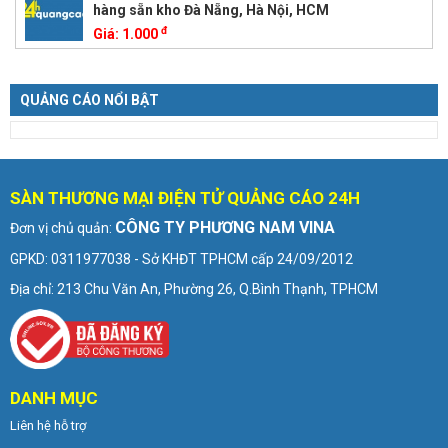
hàng sẵn kho Đà Nẵng, Hà Nội, HCM
đ
Giá:
1.000
QUẢNG CÁO NỔI BẬT
SÀN THƯƠNG MẠI ĐIỆN TỬ QUẢNG CÁO 24H
CÔNG TY PHƯƠNG NAM VINA
Đơn vị chủ quản:
GPKD: 0311977038 - Sở KHĐT TPHCM cấp 24/09/2012
Địa chỉ: 213 Chu Văn An, Phường 26, Q.Bình Thạnh, TPHCM
DANH MỤC
Liên hệ hỗ trợ