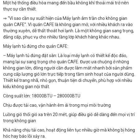
Một hệ thống điều hòa mang đến bầu không khí thoải mái trở nên
thực sự cần thiết.
⇒ “Vì sao cần sự xuất hiện của Máy lạnh âm trần cho không gian
quán CAFE”. Vì quán CAFE là không gian mở, với nhiều khách ra vào
thường xuyên, dễ thất thoát hơi lạnh. Là một không gian sang trọng,
đẳng cấp, phục vụ cho nhiều tầng lớp khách hàng khác nhau.
Máy lạnh tủ đứng cho quán CAFE:
– Máy lạnh tủ đứng đặt sàn: Là loại máy lạnh có thiết kế độc đáo,
mang lại sự sang trọng cho quán CAFE. Được ưa chuộng ở những
không gian lớn, đông người cần được làm mát nhanh bởi sản phẩm
cung cấp lượng gió lớn trực tiếp trong tầm sinh hoạt của người dùng.
Thiết kế trang nhã, nhỏ gọn, thuận tiện di chuyển, phù hợp với nhiều
kiểu không gian nội thất.
Công suất lớn: 18000BTU – 280000BTU
Chịu được tải cao, vận hành êm ái trong mọi môi trường
Luồng gió thổi gió xa trên 20 mét, giúp điều gió dễ dàng đến mọi vị trí
trong không gian
Khả năng chịu tải cao, hoạt động liên tục nhiều giờ mà không bị hỏng
hóc hay báo lỗi xảy ra.