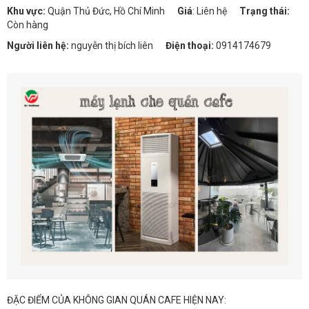
Khu vực:
Quận Thủ Đức, Hồ Chí Minh
Giá
:
Liên hệ
Trạng thái:
Còn hàng
Người liên hệ:
nguyễn thị bích liên
Điện thoại:
0914174679
ĐẶC ĐIỂM CỦA KHÔNG GIAN QUÁN CAFE HIỆN NAY: