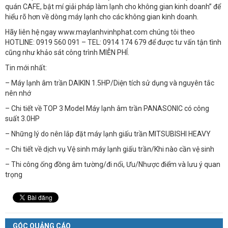
quán CAFE, bật mí giải pháp làm lạnh cho không gian kinh doanh” để
hiểu rõ hơn về dòng máy lạnh cho các không gian kinh doanh.
Hãy liên hệ ngay www.maylanhvinhphat.com chúng tôi theo
HOTLINE: 0919 560 091 – TEL: 0914 174 679 để được tư vấn tận tình
cũng như khảo sát công trình MIỄN PHÍ.
Tin mới nhất:
– Máy lạnh âm trần DAIKIN 1.5HP/Diện tích sử dụng và nguyên tắc
nên nhớ
– Chi tiết về TOP 3 Model Máy lạnh âm trần PANASONIC có công
suất 3.0HP
– Những lý do nên lắp đặt máy lạnh giấu trần MITSUBISHI HEAVY
– Chi tiết về dịch vụ Vệ sinh máy lạnh giấu trần/Khi nào cần vệ sinh
– Thi công ống đồng âm tường/đi nổi, Ưu/Nhược điểm và lưu ý quan
trọng
GÓC QUẢNG CÁO