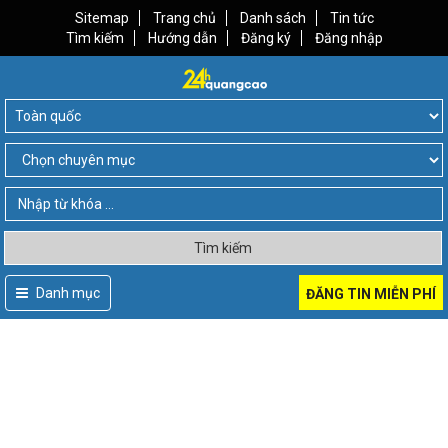
Sitemap
Trang chủ
Danh sách
Tin tức
Tìm kiếm
Hướng dẫn
Đăng ký
Đăng nhập
Tìm kiếm
Danh mục
ĐĂNG TIN MIỄN PHÍ