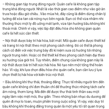
– Không gian tập trung đông người: Quán cafe là không gian tập
trung khá đông người. Nhất là vào thời gian cao điểm như vào giờ ăn
trưa hoặc đầu giờ chiều…Vào mùa hè, đây cũng là điểm dừng chân lý
tưởng để xóa tan cái nóng nực bên ngoài. Bạn có thể vừa nhâm nhi
thưởng thức một ly đồ uống mát lạnh, vừa tận hưởng bầu không khí
thoải mái. Chính vì vậy, việc lắp đặt điều hòa cho không gian quán
cafe là hết sức cần thiết.
– Nội thất được bày trí hài hòa, bắt mắt: Mỗi quán cafe được thiết kế
và trang trí nội thất theo một phong cách riêng. Đó có thể là phong
cách cổ điển với việc trưng bày đồ kỉ niệm xưa cũ hướng tới những
người trung niên. Hoặc có thể thiết kế theo phong cách hiện đại theo
xu hướng của giới trẻ. Tuy nhiên, điểm chung của không gian này là
nội thất được bài trí hết sức hài hòa. Nó tạo nên một tổng thể hoàn
hảo. Vì vậy, khi lựa chọn điều hòa cho quán cafe, bạn cần lưu ý lựa
chọn thiết bị hài hòa với kiến trúc nội thất.
– Bầu không khí thư thái, thoáng đãng: Thực tế nhiều người tìm đến
quán cafe không chỉ đơn thuần chỉ để thưởng thức những tách cafe
ấm nóng, thơm lừng. Mà đến để được thư thái tinh thần sau một
ngày làm việc mệt mỏi, thư giãn. Theo những bản nhạc du dương để
quên đi mọi lo toan, muộn phiền trong cuộc sống. Vì vậy, việc duy trì
bầu không khí thoáng đãng trong quán là một yếu tố rất quan trọng.