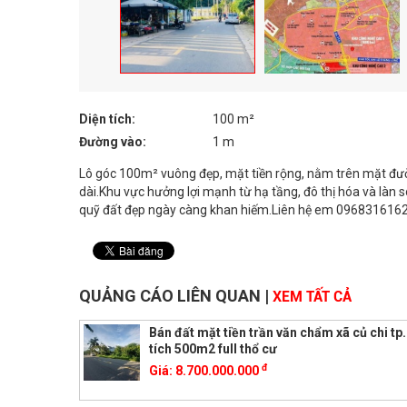
Diện tích:
100 m²
Đường vào:
1 m
Lô góc 100m² vuông đẹp, mặt tiền rộng, nằm trên mặt đườ
dài.Khu vực hưởng lợi mạnh từ hạ tầng, đô thị hóa và làn s
quỹ đất đẹp ngày càng khan hiếm.Liên hệ em 096831616
QUẢNG CÁO LIÊN QUAN
|
XEM TẤT CẢ
Bán đất mặt tiền trần văn chẩm xã củ chi t
tích 500m2 full thổ cư
đ
Giá:
8.700.000.000