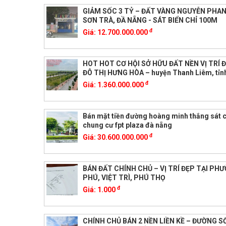
GIẢM SỐC 3 TỶ – ĐẤT VÀNG NGUYỄN PHAN
SƠN TRÀ, ĐẦ NẴNG - SÁT BIỂN CHỈ 100M
đ
Giá:
12.700.000.000
HOT HOT CƠ HỘI SỞ HỮU ĐẤT NỀN VỊ TRÍ 
ĐÔ THỊ HƯNG HÒA – huyện Thanh Liêm, tỉ
đ
Giá:
1.360.000.000
Bán mặt tiền đường hoàng minh thắng sát 
chung cư fpt plaza đà nẵng
đ
Giá:
30.600.000.000
BÁN ĐẤT CHÍNH CHỦ – VỊ TRÍ ĐẸP TẠI PH
PHÚ, VIỆT TRÌ, PHÚ THỌ
đ
Giá:
1.000
CHÍNH CHỦ BÁN 2 NỀN LIỀN KỀ – ĐƯỜNG SỐ