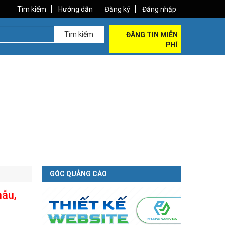
Tìm kiếm
Hướng dẫn
Đăng ký
Đăng nhập
Tìm kiếm
ĐĂNG TIN MIỄN
PHÍ
GÓC QUẢNG CÁO
mẫu,