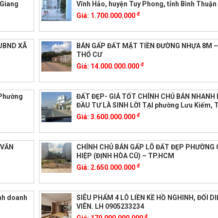
 Giang
Vĩnh Hảo, huyện Tuy Phong, tỉnh Bình Thuận
đ
Giá:
1.700.000.000
 UBND XÃ
BÁN GẤP ĐẤT MẶT TIỀN ĐƯỜNG NHỰA 8M –
THỔ CƯ
đ
Giá:
14.000.000.000
 Phường
ĐẤT ĐẸP- GIÁ TỐT CHÍNH CHỦ BÁN NHANH 
ĐẦU TƯ LÀ SINH LỜI TẠI phường Lưu Kiếm, 
đ
Giá:
3.600.000.000
 VĂN
CHÍNH CHỦ BÁN GẤP LÔ ĐẤT ĐẸP PHƯỜNG
HIỆP (ĐỊNH HÒA CŨ) – TP.HCM
đ
Giá:
2.650.000.000
inh doanh
SIÊU PHẨM 4 LÔ LIỀN KỀ HỒ NGHINH, ĐỐI D
VIÊN. LH 0905233234
đ