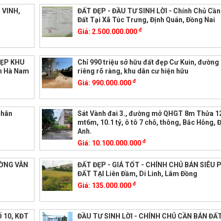
 VINH,
ĐẤT ĐẸP - ĐẦU TƯ SINH LỜI - Chính Chủ Cần
Đất Tại Xã Túc Trưng, Định Quán, Đồng Nai
đ
Giá:
2.500.000.000
ĐẸP KHU
Chỉ 990 triệu sở hữu đất đẹp Cư Kuin, đường 
nh Hà Nam
riêng rõ ràng, khu dân cư hiện hữu
đ
Giá:
990.000.000
chân
Sát Vành đai 3., đường mở QHGT 8m Thửa 
mt6m, 10.1 tỷ, ô tô 7 chỗ, thông, Bắc Hỗng,
Anh.
đ
Giá:
10.100.000.000
ƯỜNG VÂN
ĐẤT ĐẸP - GIÁ TỐT - CHÍNH CHỦ BÁN SIÊU
ĐẤT TẠI Liên Đầm, Di Linh, Lâm Đồng
đ
Giá:
135.000.000
 10, KĐT
ĐẦU TƯ SINH LỜI - CHÍNH CHỦ CẦN BÁN ĐẤT