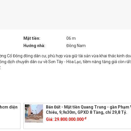
Mặt tiền:
06 m
Hướng nhà:
Đông Nam
ng Cổ Đông đông dân cư, phù hợp vừa giữ tài sản vừa khai thác kinh do
óng dịch chuyển dân cư về Sơn Tây - Hòa Lạc, tiềm năng tăng giá còn rất 
2
p.hcm diện
Bán Đất - Mặt tiền Quang Trung - gần Phạm
Chiêu, 9,9x30m, GPXD 8 Tầng, chỉ 29,8 Tỷ.
đ
Giá:
29.800.000.000