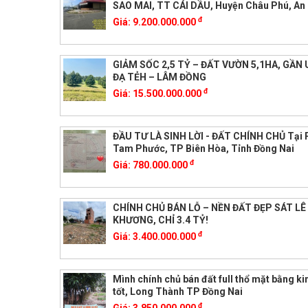
SAO MAI, TT CÁI DẦU, Huyện Châu Phú, An
đ
Giá:
9.200.000.000
GIẢM SỐC 2,5 TỶ – ĐẤT VƯỜN 5,1HA, GẦN
ĐẠ TẺH – LÂM ĐỒNG
đ
Giá:
15.500.000.000
ĐẦU TƯ LÀ SINH LỜI - ĐẤT CHÍNH CHỦ Tại
Tam Phước, TP Biên Hòa, Tỉnh Đồng Nai
đ
Giá:
780.000.000
CHÍNH CHỦ BÁN LỖ – NỀN ĐẤT ĐẸP SÁT LÊ
KHƯƠNG, CHỈ 3.4 TỶ!
đ
Giá:
3.400.000.000
Mình chính chủ bán đất full thổ mặt bằng k
tốt, Long Thành TP Đồng Nai
đ