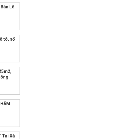
 Bán Lô
ô tô, sổ
125m2,
 Đông
 PHẨM
 Tại Xã