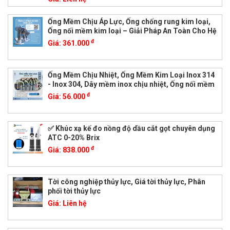
Ống Mềm Chịu Áp Lực, Ống chống rung kim loại,
Ống nối mềm kim loại – Giải Pháp An Toàn Cho Hệ
đ
Giá:
361.000
Ống Mềm Chịu Nhiệt, Ống Mềm Kim Loại Inox 314
- Inox 304, Dây mềm inox chịu nhiệt, Ống nối mềm
đ
Giá:
56.000
✅ Khúc xạ kế đo nồng độ dầu cắt gọt chuyên dụng
ATC 0-20% Brix
đ
Giá:
838.000
Tời công nghiệp thủy lực, Giá tời thủy lực, Phân
phối tời thủy lực
Giá:
Liên hệ