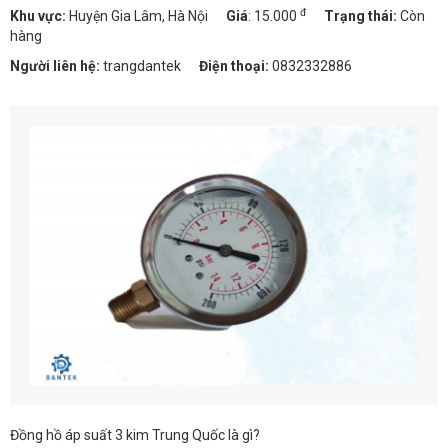
đ
Khu vực:
Huyện Gia Lâm, Hà Nội
Giá
:
15.000
Trạng thái:
Còn
hàng
Người liên hệ:
trangdantek
Điện thoại:
0832332886
Đồng hồ áp suất 3 kim Trung Quốc là gì?