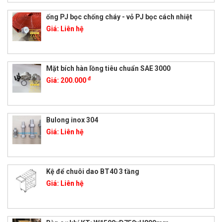
ống PJ bọc chống cháy - vỏ PJ bọc cách nhiệt
Giá:
Liên hệ
Mặt bích hàn lồng tiêu chuẩn SAE 3000
đ
Giá:
200.000
Bulong inox 304
Giá:
Liên hệ
Kệ để chuôi dao BT40 3 tầng
Giá:
Liên hệ