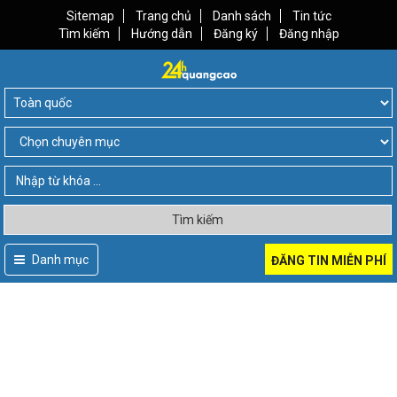
Sitemap
Trang chủ
Danh sách
Tin tức
Tìm kiếm
Hướng dẫn
Đăng ký
Đăng nhập
Tìm kiếm
Danh mục
ĐĂNG TIN MIỄN PHÍ