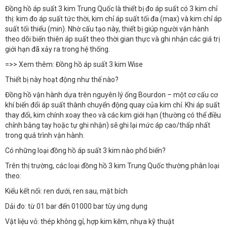
Đồng hồ áp suất 3 kim Trung Quốc là thiết bị đo áp suất có 3 kim chỉ
thị: kim đo áp suất tức thời, kim chỉ áp suất tối đa (max) và kim chỉ áp
suất tối thiểu (min). Nhờ cấu tạo này, thiết bị giúp người vận hành
theo dõi biến thiên áp suất theo thời gian thực và ghi nhận các giá trị
giới hạn đã xảy ra trong hệ thống.
=>> Xem thêm: Đồng hồ áp suất 3 kim Wise
Thiết bị này hoạt động như thế nào?
Đồng hồ vận hành dựa trên nguyên lý ống Bourdon – một cơ cấu cơ
khí biến đổi áp suất thành chuyển động quay của kim chỉ. Khi áp suất
thay đổi, kim chính xoay theo và các kim giới hạn (thường có thể điều
chỉnh bằng tay hoặc tự ghi nhận) sẽ ghi lại mức áp cao/thấp nhất
trong quá trình vận hành.
Có những loại đồng hồ áp suất 3 kim nào phổ biến?
Trên thị trường, các loại đồng hồ 3 kim Trung Quốc thường phân loại
theo:
Kiểu kết nối: ren dưới, ren sau, mặt bích
Dải đo: từ 01 bar đến 01000 bar tùy ứng dụng
Vật liệu vỏ: thép không gỉ, hợp kim kẽm, nhựa kỹ thuật