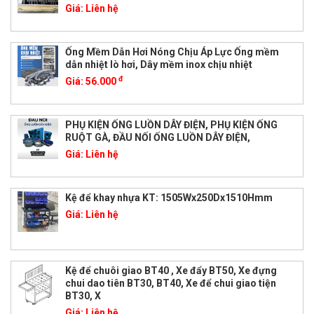
Giá:
Liên hệ
Ống Mềm Dẫn Hơi Nóng Chịu Áp Lực Ống mềm
dẫn nhiệt lò hơi, Dây mềm inox chịu nhiệt
đ
Giá:
56.000
PHỤ KIỆN ỐNG LUỒN DÂY ĐIỆN, PHỤ KIỆN ỐNG
RUỘT GÀ, ĐẦU NỐI ỐNG LUỒN DÂY ĐIỆN,
Giá:
Liên hệ
Kệ để khay nhựa KT: 1505Wx250Dx1510Hmm
Giá:
Liên hệ
Kệ để chuôi giao BT40 , Xe đẩy BT50, Xe đựng
chui dao tiên BT30, BT40, Xe để chui giao tiện
BT30, X
Giá:
Liên hệ