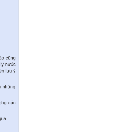
nào cũng
 lý nước
ên lưu ý
ới những
ượng sản
qua.