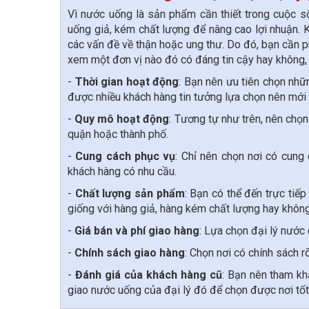
Vì nước uống là sản phẩm cần thiết trong cuộc số
uống giả, kém chất lượng để nâng cao lợi nhuận.
các vấn đề về thận hoặc ung thư. Do đó, bạn cần 
xem một đơn vị nào đó có đáng tin cậy hay không, 
-
Thời gian hoạt động
: Bạn nên ưu tiên chọn nhữ
được nhiều khách hàng tin tưởng lựa chọn nên mới có
-
Quy mô hoạt động
: Tương tự như trên, nên chọn
quận hoặc thành phố.
-
Cung cách phục v
ụ
: Chỉ nên chọn nơi có cung 
khách hàng có nhu cầu.
-
Chất lượng sản phẩm
: Bạn có thể đến trực tiế
giống với hàng giả, hàng kém chất lượng hay không
-
Giá bán và
phí giao hàn
g
: Lựa chọn đại lý nước
-
Chính sách giao hàng
: Chọn nơi có chính sách r
-
Đánh giá của khách hàng cũ
: Bạn nên tham k
giao nước uống của đại lý đó để chọn được nơi tốt