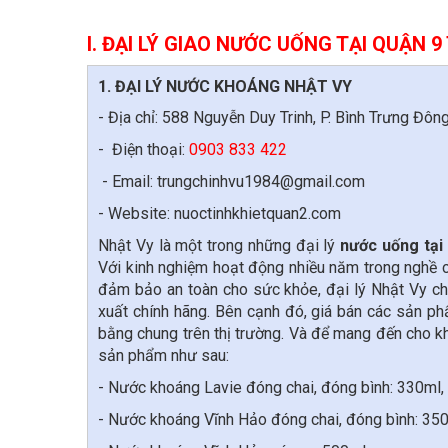
I. ĐẠI LÝ GIAO NƯỚC UỐNG TẠI QUẬN 
1. ĐẠI LÝ NƯỚC KHOÁNG NHẬT VY
- Địa chỉ: 588 Nguyễn Duy Trinh, P. Bình Trưng Đô
- Điện thoại:
0903 833 422
- Email: trungchinhvu1984@gmail.com
- Website: nuoctinhkhietquan2.com
Nhật Vy là một trong những đại lý
nước uống tại
Với kinh nghiệm hoạt động nhiều năm trong nghề
đảm bảo an toàn cho sức khỏe, đại lý Nhật Vy c
xuất chính hãng. Bên cạnh đó, giá bán các sản p
bằng chung trên thị trường. Và để mang đến cho kh
sản phẩm như sau:
- Nước khoáng Lavie đóng chai, đóng bình: 330ml, 
- Nước khoáng Vĩnh Hảo đóng chai, đóng bình: 350