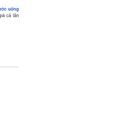
ước uống
iá cả lẫn