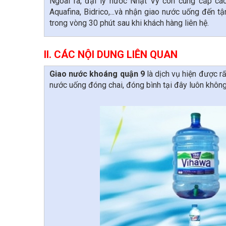
Ngoài ra, đại lý nước Nhật Vy còn cung cấp các
Aquafina, Bidrico,...và nhận giao nước uống đến 
trong vòng 30 phút sau khi khách hàng liên hệ.
II. CÁC NỘI DUNG LIÊN QUAN
Giao nước khoáng quận 9
là dịch vụ hiện được rấ
nước uống đóng chai, đóng bình tại đây luôn không