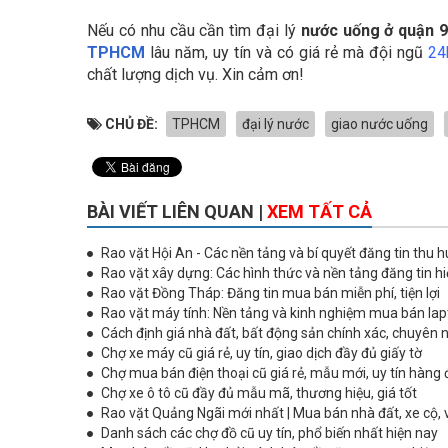
Nếu có nhu cầu cần tìm đại lý
nước uống ở quận 
TPHCM
lâu năm, uy tín và có giá rẻ mà đội ngũ
24
chất lượng dịch vụ. Xin cảm ơn!
CHỦ ĐỀ:
TPHCM
đại lý nước
giao nước uống
BÀI VIẾT LIÊN QUAN |
XEM TẤT CẢ
Rao vặt Hội An - Các nền tảng và bí quyết đăng tin thu h
Rao vặt xây dựng: Các hình thức và nền tảng đăng tin h
Rao vặt Đồng Tháp: Đăng tin mua bán miễn phí, tiện lợi
Rao vặt máy tính: Nền tảng và kinh nghiệm mua bán lap
Cách định giá nhà đất, bất động sản chính xác, chuyên 
Chợ xe máy cũ giá rẻ, uy tín, giao dịch đầy đủ giấy tờ
Chợ mua bán điện thoại cũ giá rẻ, mẫu mới, uy tín hàng
Chợ xe ô tô cũ đầy đủ mẫu mã, thương hiệu, giá tốt
Rao vặt Quảng Ngãi mới nhất | Mua bán nhà đất, xe cộ, 
Danh sách các chợ đồ cũ uy tín, phổ biến nhất hiện nay