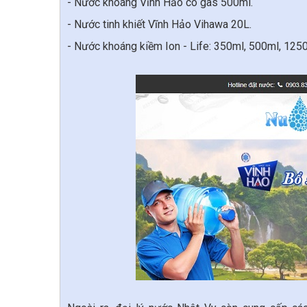
- Nước khoáng Vĩnh Hảo có gas 500ml.
- Nước tinh khiết Vĩnh Hảo Vihawa 20L.
- Nước khoáng kiềm Ion - Life: 350ml, 500ml, 1250