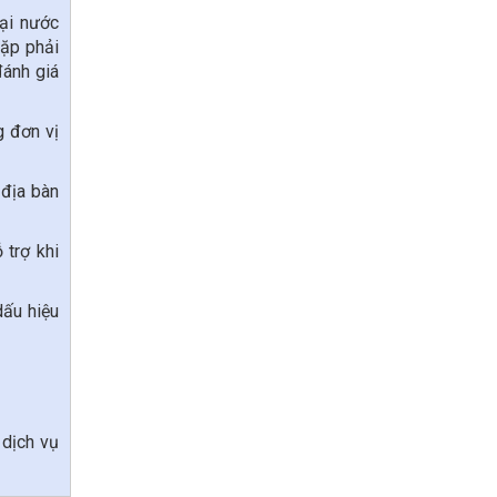
oại nước
gặp phải
đánh giá
g đơn vị
 địa bàn
 trợ khi
dấu hiệu
 dịch vụ