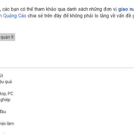
9
, các bạn có thể tham khảo qua danh sách những đơn vị
giao n
h Quảng Cáo
chia sẻ trên đây để không phải lo lắng về vấn đề g
quận 9
út
iệu quả
top, PC
nghiệp
 đầu
việc làm