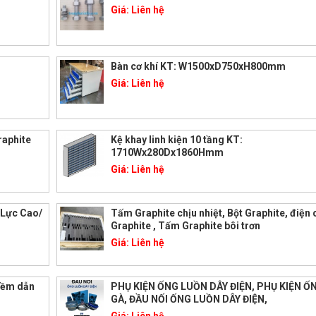
Giá:
Liên hệ
Bàn cơ khí KT: W1500xD750xH800mm
Giá:
Liên hệ
raphite
Kệ khay linh kiện 10 tầng KT:
1710Wx280Dx1860Hmm
Giá:
Liên hệ
 Lực Cao/
Tấm Graphite chịu nhiệt, Bột Graphite, điện
Graphite , Tấm Graphite bôi trơn
Giá:
Liên hệ
mềm dẫn
PHỤ KIỆN ỐNG LUỒN DÂY ĐIỆN, PHỤ KIỆN 
GÀ, ĐẦU NỐI ỐNG LUỒN DÂY ĐIỆN,