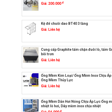
đ
Giá:
200.000
Kệ để chuôi dao BT40 3 tầng
Giá:
Liên hệ
Cung cấp Graphite tấm chặn đuôi lò, tấm G
bôi trơn
Giá:
Liên hệ
Ống Mềm Kim Loại/ Ống Mềm Inox Chịu Áp
Ống Mềm Thủy Lực
Giá:
Liên hệ
Ống Mềm Dẫn Hơi Nóng Chịu Áp Lực Ống 
nhiệt lò hơi, Dây mềm inox chịu nhiệt
đ