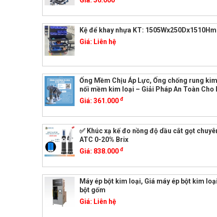
Giá:
56.000
Kệ để khay nhựa KT: 1505Wx250Dx1510H
Giá:
Liên hệ
Ống Mềm Chịu Áp Lực, Ống chống rung kim 
nối mềm kim loại – Giải Pháp An Toàn Cho
đ
Giá:
361.000
✅ Khúc xạ kế đo nồng độ dầu cắt gọt chuy
ATC 0-20% Brix
đ
Giá:
838.000
Máy ép bột kim loại, Giá máy ép bột kim loạ
bột gốm
Giá:
Liên hệ