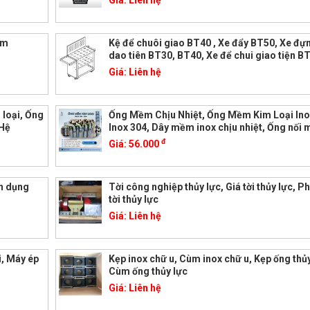
Giá:
Liên hệ
mm
Kệ để chuôi giao BT40 , Xe đẩy BT50, Xe đự
dao tiên BT30, BT40, Xe để chui giao tiện B
Giá:
Liên hệ
loại, Ống
Ống Mềm Chịu Nhiệt, Ống Mềm Kim Loại Ino
 Hệ
Inox 304, Dây mềm inox chịu nhiệt, Ống nối
đ
Giá:
56.000
ên dụng
Tời công nghiệp thủy lực, Giá tời thủy lực, P
tời thủy lực
Giá:
Liên hệ
i, Máy ép
Kẹp inox chữ u, Cùm inox chữ u, Kẹp ống thủy
Cùm ống thủy lực
Giá:
Liên hệ