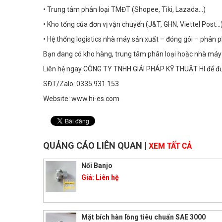
• Trung tâm phân loại TMĐT (Shopee, Tiki, Lazada…)
• Kho tổng của đơn vị vận chuyển (J&T, GHN, Viettel Post…
• Hệ thống logistics nhà máy sản xuất – đóng gói – phân p
Bạn đang có kho hàng, trung tâm phân loại hoặc nhà máy
Liên hệ ngay CÔNG TY TNHH GIẢI PHÁP KỸ THUẬT HI để đượ
SĐT/Zalo: 0335.931.153
Website: www.hi-es.com
QUẢNG CÁO LIÊN QUAN
|
XEM TẤT CẢ
Nối Banjo
Giá:
Liên hệ
Mặt bích hàn lồng tiêu chuẩn SAE 3000