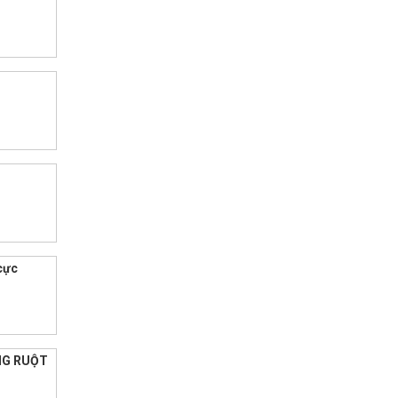
 cực
ỐNG RUỘT