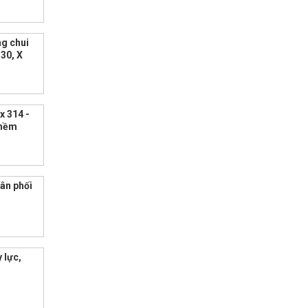
ng chui
T30, X
x 314 -
 mềm
hân phối
 lực,