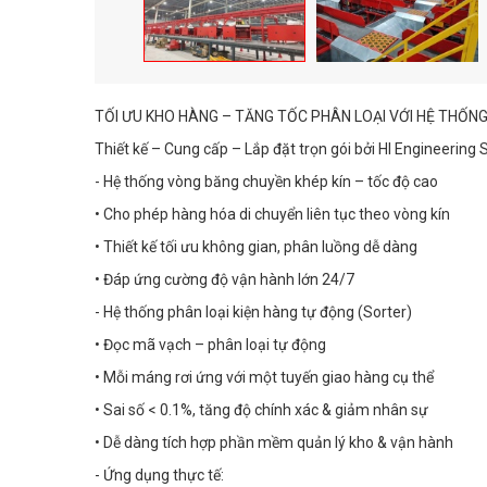
TỐI ƯU KHO HÀNG – TĂNG TỐC PHÂN LOẠI VỚI HỆ THỐ
Thiết kế – Cung cấp – Lắp đặt trọn gói bởi HI Engineering 
- Hệ thống vòng băng chuyền khép kín – tốc độ cao
• Cho phép hàng hóa di chuyển liên tục theo vòng kín
• Thiết kế tối ưu không gian, phân luồng dễ dàng
• Đáp ứng cường độ vận hành lớn 24/7
- Hệ thống phân loại kiện hàng tự động (Sorter)
• Đọc mã vạch – phân loại tự động
• Mỗi máng rơi ứng với một tuyến giao hàng cụ thể
• Sai số < 0.1%, tăng độ chính xác & giảm nhân sự
• Dễ dàng tích hợp phần mềm quản lý kho & vận hành
- Ứng dụng thực tế: