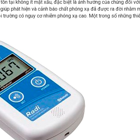
ồn tại không ít mặt xấu, đặc biệt là ảnh hưởng của chúng đối vớ
ư giúp phát hiện và cảnh báo chất phóng xạ đã được ra đời nhằm 
 trường có nguy cơ nhiễm phóng xạ cao. Một trong số những thiế