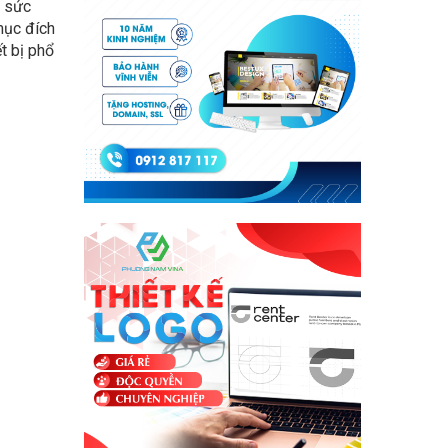
i sức
mục đích
t bị phổ