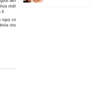
Người làm
chứa chất
 X.
ó nguy cơ
 khỏe cho