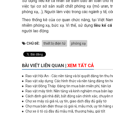
Sử dụng liều kế cá nhân sẽ đảm bảo an toàn cho n
việc tại cơ sở sản xuất chất phóng xạ (mỏ uran, 
phóng xạ,…); Người làm việc trong các ngành y tế, c
Theo thống kê của cơ quan chức năng, tại Việt Na
nhiễm phóng xạ, bức xạ. Vì thế, sử dụng
liều kế cá
người lao động.
CHỦ ĐỀ:
thiết bị điện tử
phóng xạ
BÀI VIẾT LIÊN QUAN |
XEM TẤT CẢ
Rao vặt Hội An - Các nền tảng và bí quyết đăng tin thu h
Rao vặt xây dựng: Các hình thức và nền tảng đăng tin h
Rao vặt Đồng Tháp: Đăng tin mua bán miễn phí, tiện lợi
Rao vặt máy tính: Nền tảng và kinh nghiệm mua bán lap
Cách định giá nhà đất, bất động sản chính xác, chuyên 
Chợ xe máy cũ giá rẻ, uy tín, giao dịch đầy đủ giấy tờ
Chợ mua bán điện thoại cũ giá rẻ, mẫu mới, uy tín hàng
Chợ xe ô tô cũ đầy đủ mẫu mã, thương hiệu, giá tốt