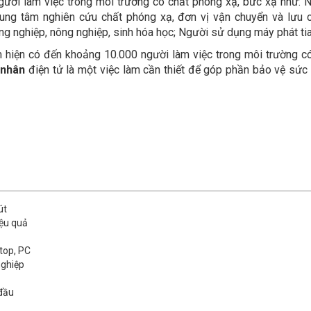
gười làm việc trong môi trường có chất phóng xạ, bức xạ như: 
trung tâm nghiên cứu chất phóng xạ, đơn vị vận chuyển và lưu 
ông nghiệp, nông nghiệp, sinh hóa học; Người sử dụng máy phát tia
m hiện có đến khoảng 10.000 người làm việc trong môi trường c
 nhân
điện tử là một việc làm cần thiết để góp phần bảo vệ sức
út
iệu quả
top, PC
nghiệp
 đầu