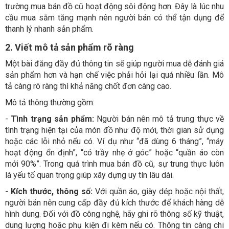
trường mua bán đồ cũ hoạt động sôi động hơn. Đây là lúc nhu
cầu mua sắm tăng mạnh nên người bán có thể tận dụng để
thanh lý nhanh sản phẩm.
2. Viết mô tả sản phẩm rõ ràng
Một bài đăng đầy đủ thông tin sẽ giúp người mua dễ đánh giá
sản phẩm hơn và hạn chế việc phải hỏi lại quá nhiều lần. Mô
tả càng rõ ràng thì khả năng chốt đơn càng cao.
Mô tả thông thường gồm:
-
Tình trạng sản phẩm:
Người bán nên mô tả trung thực về
tình trạng hiện tại của món đồ như độ mới, thời gian sử dụng
hoặc các lỗi nhỏ nếu có. Ví dụ như “đã dùng 6 tháng”, “máy
hoạt động ổn định”, “có trầy nhẹ ở góc” hoặc “quần áo còn
mới 90%”. Trong quá trình mua bán đồ cũ, sự trung thực luôn
là yếu tố quan trọng giúp xây dựng uy tín lâu dài.
- Kích thước, thông số:
Với quần áo, giày dép hoặc nội thất,
người bán nên cung cấp đầy đủ kích thước để khách hàng dễ
hình dung. Đối với đồ công nghệ, hãy ghi rõ thông số kỹ thuật,
dung lượng hoặc phụ kiện đi kèm nếu có. Thông tin càng chi