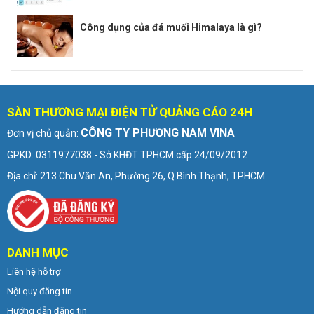
Công dụng của đá muối Himalaya là gì?
SÀN THƯƠNG MẠI ĐIỆN TỬ QUẢNG CÁO 24H
CÔNG TY PHƯƠNG NAM VINA
Đơn vị chủ quản:
GPKD: 0311977038 - Sở KHĐT TPHCM cấp 24/09/2012
Địa chỉ: 213 Chu Văn An, Phường 26, Q.Bình Thạnh, TPHCM
DANH MỤC
Liên hệ hỗ trợ
Nội quy đăng tin
Hướng dẫn đăng tin