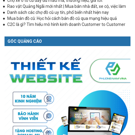
Chợ xe ô tô cũ đầy đủ mẫu mã, thương hiệu, giá tốt
Rao vặt Quảng Ngãi mới nhất | Mua bán nhà đất, xe cộ, việc làm
Danh sách các chợ đồ cũ uy tín, phổ biến nhất hiện nay
Mua bán đồ cũ: Học hỏi cách bán đồ cũ qua mạng hiệu quả
C2C là gì? Tìm hiểu mô hình kinh doanh Customer to Customer
GÓC QUẢNG CÁO