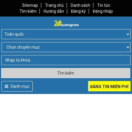
Sitemap
Trang chủ
Danh sách
Tin tức
Tìm kiếm
Hướng dẫn
Đăng ký
Đăng nhập
Tìm kiếm
Danh mục
ĐĂNG TIN MIỄN PHÍ