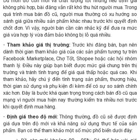
Dù món đồ còn mới và chất lượng tốt nhưng nếu định giá
không phù hợp, bài đăng vẫn rất khó thu hút người mua. Trong
quá trình mua bán đồ cũ, người mua thường có xu hướng so
sánh giá giữa nhiều sản phẩm khác nhau trước khi quyết định
chốt đơn. Vì vậy, người bán cần cân nhắc kỹ để đưa ra mức
giá vừa hợp lý vừa đảm bảo không bị lỗ quá nhiều.
-
Tham khảo giá thị trường:
Trước khi đăng bán, bạn nên
dành thời gian tham khảo giá của các sản phẩm tương tự trên
Facebook Marketplace, Chợ Tốt, Shopee hoặc các hội nhóm
thanh lý. Điều này giúp bạn biết được mức giá chung trên thị
trường và tránh tình trạng để giá quá thấp hoặc quá cao. Khi
tham khảo, hãy chú ý đến tình trạng sản phẩm, thương hiệu,
thời gian sử dụng và phụ kiện đi kèm để có sự so sánh chính
xác hơn. Đây là bước khá quan trọng trong cách bán đồ cũ qua
mạng vì người mua hiện nay thường kiểm tra nhiều nơi trước
khi quyết định mua hàng.
-
Định giá theo độ mới:
Thông thường, đồ cũ sẽ được định
giá dựa trên độ mới và khả năng sử dụng thực tế của sản
phẩm. Bạn có thể tham khảo một số mức phổ biến dưới đây: