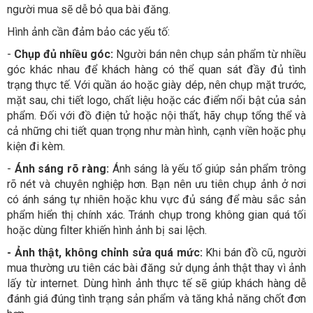
người mua sẽ dễ bỏ qua bài đăng.
Hình ảnh cần đảm bảo các yếu tố:
-
Chụp đủ nhiều góc:
Người bán nên chụp sản phẩm từ nhiều
góc khác nhau để khách hàng có thể quan sát đầy đủ tình
trạng thực tế. Với quần áo hoặc giày dép, nên chụp mặt trước,
mặt sau, chi tiết logo, chất liệu hoặc các điểm nổi bật của sản
phẩm. Đối với đồ điện tử hoặc nội thất, hãy chụp tổng thể và
cả những chi tiết quan trọng như màn hình, cạnh viền hoặc phụ
kiện đi kèm.
-
Ánh sáng rõ ràng:
Ánh sáng là yếu tố giúp sản phẩm trông
rõ nét và chuyên nghiệp hơn. Bạn nên ưu tiên chụp ảnh ở nơi
có ánh sáng tự nhiên hoặc khu vực đủ sáng để màu sắc sản
phẩm hiển thị chính xác. Tránh chụp trong không gian quá tối
hoặc dùng filter khiến hình ảnh bị sai lệch.
- Ảnh thật, không chỉnh sửa quá mức:
Khi bán đồ cũ, người
mua thường ưu tiên các bài đăng sử dụng ảnh thật thay vì ảnh
lấy từ internet. Dùng hình ảnh thực tế sẽ giúp khách hàng dễ
đánh giá đúng tình trạng sản phẩm và tăng khả năng chốt đơn