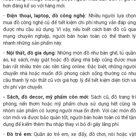
hơn đáng kể so với hàng mới.
-
Điện thoại, laptop, đồ công nghệ:
Nhiều người lựa chọn
mua đồ công nghệ cũ để tiết kiệm chi phí nhưng vẫn đáp ứng
được nhu cầu sử dụng. Vì vậy, nếu biết cách bán đồ cũ qua
mạng chuyên nghiệp, người bán hoàn toàn có thể thanh lý
nhanh những sản phẩm này.
-
Nội thất, đồ gia dụng:
Những món đồ như bàn ghế, tủ quần
áo, kệ sách, máy giặt hoặc đồ dùng nhà bếp cũng được mua
bán rất nhiều trên các nền tảng online. Đặc biệt, những người
chuyển nhà hoặc muốn đổi phong cách sống thường có nhu
cầu thanh lý nội thất cũ với giá hợp lý để tiết kiệm diện tích và
chi phí vận chuyển.
- Sách, đồ decor, mỹ phẩm còn mới:
Sách cũ, đồ trang trí
phòng, nến thơm hoặc mỹ phẩm chưa sử dụng hết cũng là
nhóm sản phẩm có lượng người mua ổn định. Với các món đồ
còn mới và được bảo quản tốt, người bán hoàn toàn có thể tận
dụng để kiếm thêm thu nhập thay vì bỏ đi gây lãng phí.
-
Đồ trẻ em:
Quần áo trẻ em, xe đẩy, đồ chơi, nôi hoặc vật