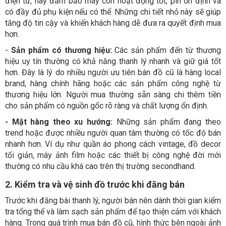
điện tử, hãy đảm bảo máy còn hoạt động tốt, pin ổn định và
có đầy đủ phụ kiện nếu có thể. Những chi tiết nhỏ này sẽ giúp
tăng độ tin cậy và khiến khách hàng dễ đưa ra quyết định mua
hơn.
-
Sản phẩm có thương hiệu:
Các sản phẩm đến từ thương
hiệu uy tín thường có khả năng thanh lý nhanh và giữ giá tốt
hơn. Đây là lý do nhiều người ưu tiên bán đồ cũ là hàng local
brand, hàng chính hãng hoặc các sản phẩm công nghệ từ
thương hiệu lớn. Người mua thường sẵn sàng chi thêm tiền
cho sản phẩm có nguồn gốc rõ ràng và chất lượng ổn định.
- Mặt hàng theo xu hướng:
Những sản phẩm đang theo
trend hoặc được nhiều người quan tâm thường có tốc độ bán
nhanh hơn. Ví dụ như quần áo phong cách vintage, đồ decor
tối giản, máy ảnh film hoặc các thiết bị công nghệ đời mới
thường có nhu cầu khá cao trên thị trường secondhand.
2. Kiểm tra và vệ sinh đồ trước khi đăng bán
Trước khi đăng bài thanh lý, người bán nên dành thời gian kiểm
tra tổng thể và làm sạch sản phẩm để tạo thiện cảm với khách
hàng. Trong quá trình mua bán đồ cũ, hình thức bên ngoài ảnh