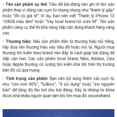
-
Tên sản phẩm cụ thể:
Tiêu đề bài đăng nên ghi rõ tên sản
phẩm thay vì dùng các cụm từ chung chung như “thanh lý gấp”
hoặc “đồ cũ giá rẻ”. Ví dụ, bạn nên viết “Thanh lý iPhone 13
128GB màu đen” hoặc “Váy local brand nữ size M”. Tên sản
phẩm càng cụ thể thì khả năng tiếp cận đúng khách hàng càng
cao.
-
Thương hiệu:
Nếu sản phẩm đến từ thương hiệu nổi tiếng,
hãy đưa tên thương hiệu vào tiêu đề hoặc mô tả. Người mua
thường tìm kiếm theo brand nên đây là cách giúp bài đăng dễ
tiếp cận hơn. Các sản phẩm local brand, Nike, Adidas, Zara
hoặc Apple thường có lượng tìm kiếm khá lớn trên thị trường
bán đồ cũ qua mạng.
-
Tình trạng sản phẩm:
Bạn nên bổ sung thêm các cụm từ
như “còn mới 90%”, “fullbox”, “ít sử dụng” hoặc “zin nguyên
bản” để tăng độ thu hút cho bài đăng. Đây là những từ khóa
được khá nhiều người quan tâm khi tìm mua đồ secondhand.