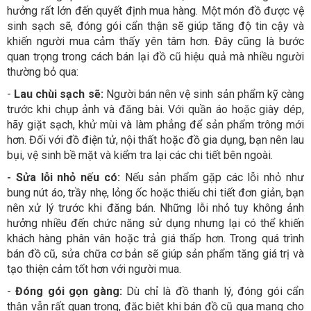
hưởng rất lớn đến quyết định mua hàng. Một món đồ được vệ
sinh sạch sẽ, đóng gói cẩn thận sẽ giúp tăng độ tin cậy và
khiến người mua cảm thấy yên tâm hơn. Đây cũng là bước
quan trọng trong cách bán lại đồ cũ hiệu quả mà nhiều người
thường bỏ qua:
-
Lau chùi sạch sẽ:
Người bán nên vệ sinh sản phẩm kỹ càng
trước khi chụp ảnh và đăng bài. Với quần áo hoặc giày dép,
hãy giặt sạch, khử mùi và làm phẳng để sản phẩm trông mới
hơn. Đối với đồ điện tử, nội thất hoặc đồ gia dụng, bạn nên lau
bụi, vệ sinh bề mặt và kiểm tra lại các chi tiết bên ngoài.
- Sửa lỗi nhỏ nếu có:
Nếu sản phẩm gặp các lỗi nhỏ như
bung nút áo, trầy nhẹ, lỏng ốc hoặc thiếu chi tiết đơn giản, bạn
nên xử lý trước khi đăng bán. Những lỗi nhỏ tuy không ảnh
hưởng nhiều đến chức năng sử dụng nhưng lại có thể khiến
khách hàng phân vân hoặc trả giá thấp hơn. Trong quá trình
bán đồ cũ, sửa chữa cơ bản sẽ giúp sản phẩm tăng giá trị và
tạo thiện cảm tốt hơn với người mua.
-
Đóng gói gọn gàng:
Dù chỉ là đồ thanh lý, đóng gói cẩn
thận vẫn rất quan trọng, đặc biệt khi bán đồ cũ qua mạng cho