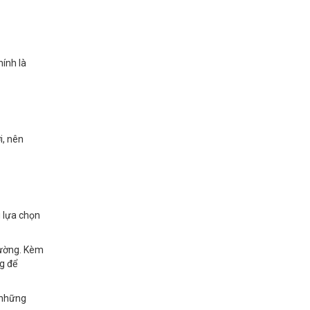
hính là
i, nên
u lựa chọn
rường. Kèm
g để
g những