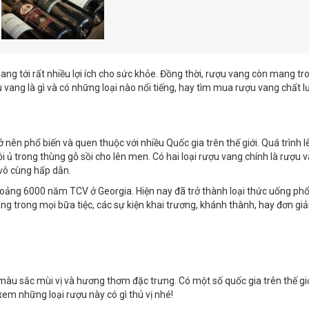
ng tới rất nhiều lợi ích cho sức khỏe. Đồng thời, rượu vang còn mang t
u vang là gì và có những loại nào nổi tiếng, hay tìm mua rượu vang chất 
ở nên phổ biến và quen thuộc với nhiều Quốc gia trên thế giới. Quá trình 
i ủ trong thùng gỗ sồi cho lên men. Có hai loại rượu vang chính là rượu 
 vô cùng hấp dẫn.
hoảng 6000 năm TCV ở Georgia. Hiện nay đã trở thành loại thức uống phổ
ng trong mọi bữa tiệc, các sự kiện khai trương, khánh thành, hay đơn giả
 màu sắc mùi vị và hương thơm đặc trưng. Có một số quốc gia trên thế giớ
xem những loại rượu này có gì thú vị nhé!