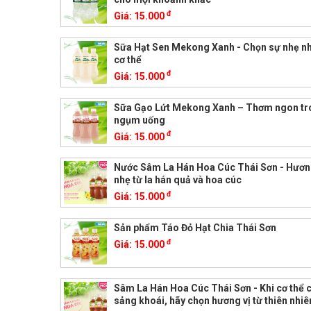
đ
Giá:
15.000
Sữa Hạt Sen Mekong Xanh - Chọn sự nhẹ n
cơ thể
đ
Giá:
15.000
Sữa Gạo Lứt Mekong Xanh – Thơm ngon tr
ngụm uống
đ
Giá:
15.000
Nước Sâm La Hán Hoa Cúc Thái Sơn - Hương
nhẹ từ la hán quả và hoa cúc
đ
Giá:
15.000
Sản phẩm Táo Đỏ Hạt Chia Thái Sơn
đ
Giá:
15.000
Sâm La Hán Hoa Cúc Thái Sơn - Khi cơ thể 
sảng khoái, hãy chọn hương vị từ thiên nhiê