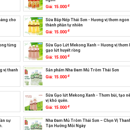
đ
Giá:
15.000
hàng cho
Sữa Bắp Nếp Thái Sơn - Hương vị thơm ngon
thành phần tự nhiên
đ
Giá:
15.000
ong từng
Sữa Gạo Lứt Mekong Xanh – Hương vị thơm b
gạo lứt huyết rồng
đ
Giá:
15.000
 vị thanh
Sản phẩm Nha Đam Mủ Trôm Thái Sơn
đ
Giá:
15.000
Sữa Gạo lứt Mekong Xanh - Thơm bùi, tạo n
vị khó quên.
đ
Giá:
15.000
cần sự
Nha Đam Mủ Trôm Thái Sơn – Chọn Vị Than
n.
Tận Hưởng Mỗi Ngày