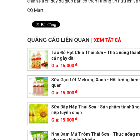
chia sẻ trên đây đã giúp bạn có thêm thông tin hữu ích về 
CQ Mart
QUẢNG CÁO LIÊN QUAN
|
XEM TẤT CẢ
Táo Đỏ Hạt Chia Thái Sơn - Thức uống than
cả ngày dài
đ
Giá:
15.000
Sữa Gạo Lứt Mekong Xanh - Hồi tưởng hươn
quen
đ
Giá:
15.000
Sữa Bắp Nếp Thái Sơn - Sản phẩm từ những
nếp tuyển chọn
đ
Giá:
15.000
Nha Đam Mủ Trôm Thái Sơn - Thức uống m
cho mọi khoảnh khắc