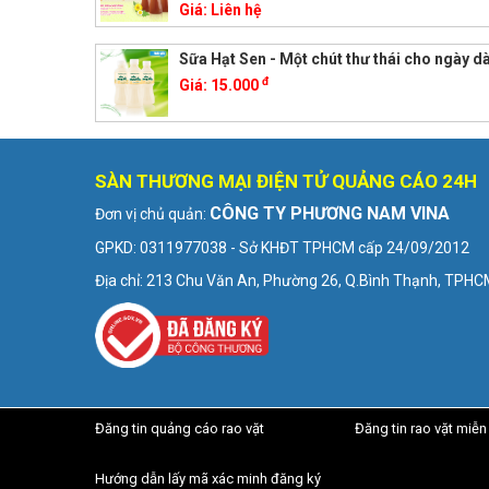
Giá:
Liên hệ
Sữa Hạt Sen - Một chút thư thái cho ngày dà
đ
Giá:
15.000
SÀN THƯƠNG MẠI ĐIỆN TỬ QUẢNG CÁO 24H
CÔNG TY PHƯƠNG NAM VINA
Đơn vị chủ quản:
GPKD: 0311977038 - Sở KHĐT TPHCM cấp 24/09/2012
Địa chỉ: 213 Chu Văn An, Phường 26, Q.Bình Thạnh, TPH
Đăng tin quảng cáo rao vặt
Đăng tin rao vặt miễn
Hướng dẫn lấy mã xác minh đăng ký