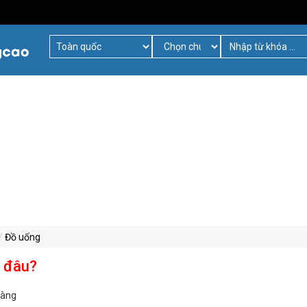
Đồ uống
ở đâu?
hàng