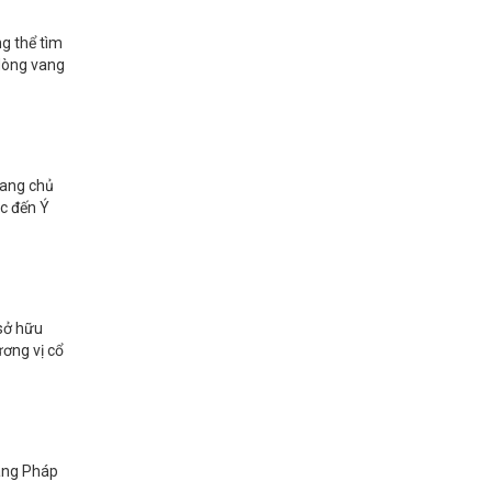
ng thể tìm
 dòng vang
vang chủ
ắc đến Ý
 sở hữu
ương vị cổ
vang Pháp