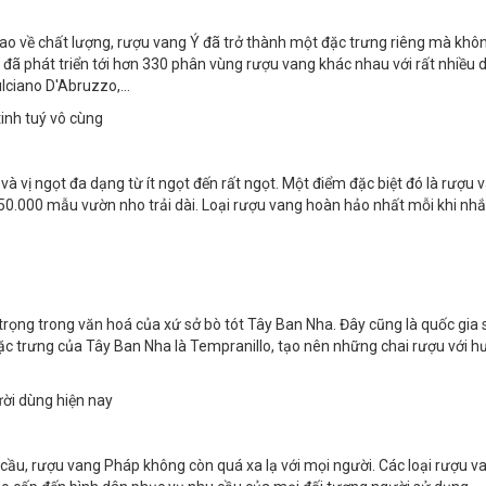
 cao về chất lượng, rượu vang Ý đã trở thành một đặc trưng riêng mà khô
 Ý đã phát triển tới hơn 330 phân vùng rượu vang khác nhau với rất nhiều
lciano D'Abruzzo,...
inh tuý vô cùng
và vị ngọt đa dạng từ ít ngọt đến rất ngọt. Một điểm đặc biệt đó là rượu 
50.000 mẫu vườn nho trải dài. Loại rượu vang hoàn hảo nhất mỗi khi nh
 trọng trong văn hoá của xứ sở bò tót Tây Ban Nha. Đây cũng là quốc gia
ặc trưng của Tây Ban Nha là Tempranillo, tạo nên những chai rượu với h
ười dùng hiện nay
cầu, rượu vang Pháp không còn quá xa lạ với mọi người. Các loại rượu 