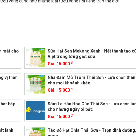
rượu vang cũng như những loại rượu vang nổi tiếng trên thế giới.
h mát cho
Sữa Hạt Sen Mekong Xanh - Nét thanh tao c
Việt trong từng giọt sữa.
đ
Giá:
15.000
g vị thân
Nha Đam Mủ Trôm Thái Sơn - Lựa chọn than
cho mọi khoảnh khắc
đ
Giá:
15.000
 hạt bắp
Sâm La Hán Hoa Cúc Thái Sơn - Lựa chọn l
cho những ngày oi bức
đ
Giá:
15.000
át lành
Táo Đỏ Hạt Chia Thái Sơn - Trọn dinh dưỡng, 
ngon