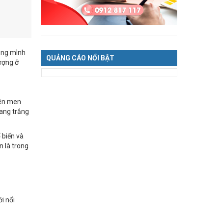
rong mình
QUẢNG CÁO NỔI BẬT
lượng ở
lên men
vang trắng
 biến và
n là trong
i nổi