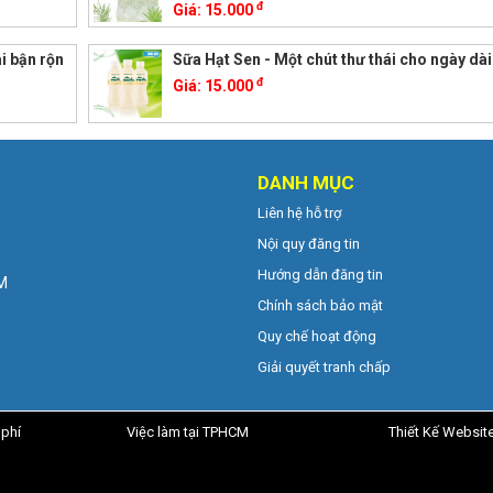
đ
Giá:
15.000
i bận rộn
Sữa Hạt Sen - Một chút thư thái cho ngày dài
đ
Giá:
15.000
DANH MỤC
Liên hệ hỗ trợ
Nội quy đăng tin
Hướng dẫn đăng tin
CM
Chính sách bảo mật
Quy chế hoạt động
Giải quyết tranh chấp
 phí
Việc làm tại TPHCM
Thiết Kế Websit