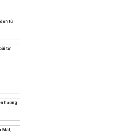
 đến từ
ùi từ
ên hương
h Mát,