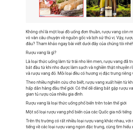
Không chỉ là một loại đồ uống đơn thuần, rượu vang còn ma
vô vàn câu chuyện về nguồn gốc và lịch sử thú vị. Vậy, rượ
đâu? Tham khảo ngay bài viết dưới đây của chúng tôi nhé!
Rượu vang là gì?
Là loại thức uống làm từ trái nho lên men, rượu vang đã tr
bắt đầu từ khi nho được làm sạch và nghiền thật nhuyễn rồ
và rượu vang đỏ. Mỗi loại đều có hương vị đặc trưng riêng
Theo nhiều nghiên cứu cho biết, rượu vang xuất hiện từ k
hấp dẫn hàng đầu thế giới. Có thể dễ dàng bắt gặp rượu va
gian tủ rượu của nhiều gia đình.
Rượu vang là loại thức uống phổ biến trên toàn thế giới
Một số loại rượu vang phổ biến của các Quốc gia nổi tiếng
Trên thị trường có rất nhiều loại rượu vang khác nhau, với
tiếng về các loại rượu vang ngon đặc trưng, cùng tìm hiểu 