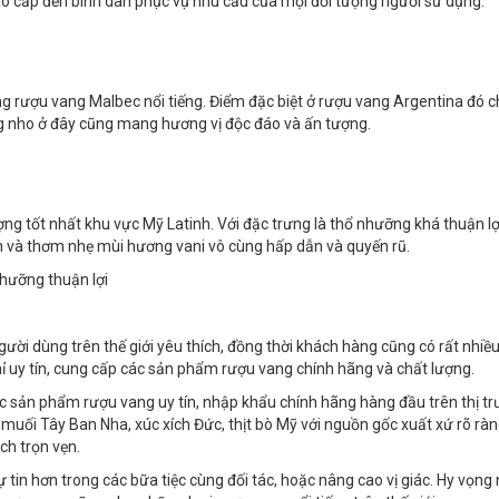
ao cấp đến bình dân phục vụ nhu cầu của mọi đối tượng người sử dụng.
ng rượu vang Malbec nổi tiếng. Điểm đặc biệt ở rượu vang Argentina đó c
g nho ở đây cũng mang hương vị độc đáo và ấn tượng.
ượng tốt nhất khu vực Mỹ Latinh. Với đặc trưng là thổ nhưỡng khá thuận lợ
n và thơm nhẹ mùi hương vani vô cùng hấp dẫn và quyến rũ.
nhưỡng thuận lợi
ời dùng trên thế giới yêu thích, đồng thời khách hàng cũng có rất nhiề
hỉ uy tín, cung cấp các sản phẩm rượu vang chính hãng và chất lượng.
ác sản phẩm rượu vang uy tín, nhập khẩu chính hãng hàng đầu trên thị t
 muối Tây Ban Nha, xúc xích Đức, thịt bò Mỹ với nguồn gốc xuất xứ rõ ràn
h trọn vẹn.
 tự tin hơn trong các bữa tiệc cùng đối tác, hoặc nâng cao vị giác. Hy vọn