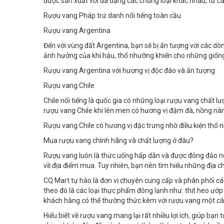
được sản xuất với đa dạng các chủng loại khác nhau, từ c
Rượu vang Pháp trứ danh nổi tiếng toàn cầu
Rượu vang Argentina
Đến với vùng đất Argentina, bạn sẽ bị ấn tượng với các dò
ảnh hưởng của khí hậu, thổ nhưỡng khiến cho những giốn
Rượu vang Argentina với hương vị độc đáo và ấn tượng
Rượu vang Chile
Chile nổi tiếng là quốc gia có những loại rượu vang chất l
rượu vang Chile khi lên men có hương vị đậm đà, nồng nà
Rượu vang Chile có hương vị đặc trưng nhờ điều kiện thổ 
Mua rượu vang chính hãng và chất lượng ở đâu?
Rượu vang luôn là thức uống hấp dẫn và được đông đảo ngư
về địa điểm mua. Tuy nhiên, bạn nên tìm hiểu những địa c
CQ Mart tự hào là đơn vị chuyên cung cấp và phân phối c
theo đó là các loại thực phẩm đông lạnh như: thịt heo ướp
khách hàng có thể thưởng thức kèm với rượu vang một các
Hiểu biết về rượu vang mang lại rất nhiều lợi ích, giúp bạn