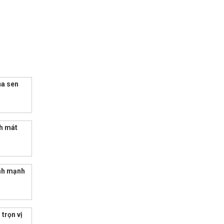
ủa sen
h mát
ành mạnh
trọn vị