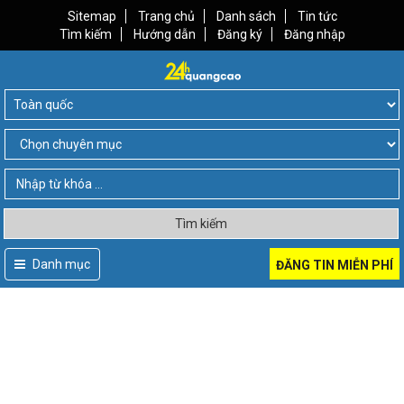
Sitemap
Trang chủ
Danh sách
Tin tức
Tìm kiếm
Hướng dẫn
Đăng ký
Đăng nhập
Tìm kiếm
Danh mục
ĐĂNG TIN MIỄN PHÍ