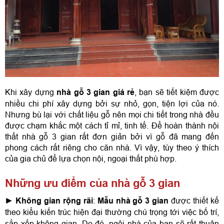
Khi xây dựng 
nhà gỗ 3 gian giá rẻ
, bạn sẽ tiết kiệm được 
nhiều chi phí xây dựng bởi sự nhỏ, gọn, tiện lợi của nó. 
Nhưng bù lại với chất liệu gỗ nên mọi chi tiết trong nhà đều 
được chạm khắc một cách tỉ mỉ, tinh tế. Để hoàn thành nội 
thất nhà gỗ 3 gian rất đơn giản bởi vì gỗ đã mang đến 
phong cách rất riêng cho căn nhà. Vì vậy, tùy theo ý thích 
của gia chủ để lựa chọn nội, ngoại thất phù hợp.
Những ưu điểm của nhà gỗ 3 gian
► 
Không gian rộng rãi
: 
Mẫu nhà gỗ 3 gian
 được thiết kế 
theo kiểu kiến trúc hiện đại thường chú trọng tới việc bố trí, 
sắp xếp không gian. Do đó, ngôi nhà của bạn sẽ rất thuận 