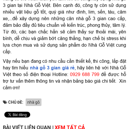
3 gian tại Nhà Gỗ Việt. Bên cạnh đó, công ty còn sử dụng 
nhiều vật liệu gỗ tốt, quý giá như đinh, lim, sến, táu, căm 
xe,...để xây dựng nên những căn nhà gỗ 3 gian cao cấp, 
đảm bảo đầy đủ tiêu chuẩn về kiến trúc, phong thủy, tâm lý. 
Từ đó, các bạn chắc hẳn sẽ cảm thấy sự thoải mái, yên 
bình, dễ chịu và giảm bớt căng thẳng, hạn chế bị stress khi 
lựa chọn mua và sử dụng sản phẩm do Nhà Gỗ Việt cung 
cấp.
Vậy nếu bạn đang có nhu cầu cần thiết kế, thi công, lắp đặt 
hay tìm hiểu 
nhà gỗ 3 gian
 giá rẻ
, hãy liên hệ với Nhà Gỗ 
Việt theo số điện thoại Hotline: 
0929 688 799
 để được hỗ 
trợ tư vấn thêm thông tin và nhận bảng báo giá chi tiết.  Xin 
cảm ơn!
CHỦ ĐỀ:
nhà gỗ
BÀI VIẾT LIÊN QUAN |
XEM TẤT CẢ