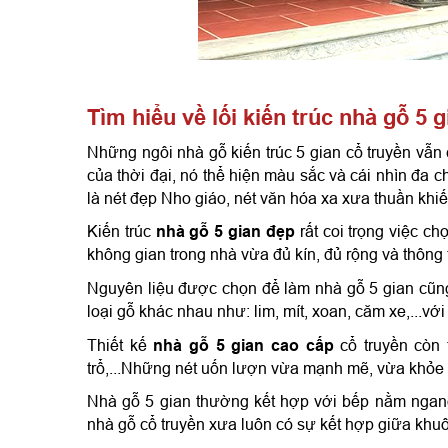
Tìm hiểu về lối kiến trúc nhà gỗ 5 g
Những ngôi nhà gỗ kiến trúc 5 gian cổ truyền vẫn 
của thời đại, nó thể hiện màu sắc và cái nhìn đa 
c
là nét đẹp Nho giáo, nét văn hóa xa xưa thuần khiế
Kiến trúc 
nhà gỗ 5 gian đẹp
 rất coi trọng việc 
không gian trong nhà vừa đủ kín, đủ rộng và thông 
Nguyên liệu được chọn để làm nhà gỗ 5 gian cũng
loại gỗ khác nhau như: lim, mít, xoan, căm xe,...với
Thiết kế 
nhà gỗ 5 gian cao cấp
 cổ truyền còn 
trổ,...Những nét uốn lượn vừa mạnh mẽ, vừa khỏe 
Nhà gỗ 5 gian thường kết hợp với bếp nằm ngang,
nhà gỗ cổ truyền xưa luôn có sự kết hợp giữa khuôn