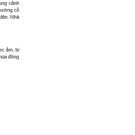
ung cảnh 
hướng cổ 
 dân.
 Nhà 
c ẩm, bí 
mùa đông 