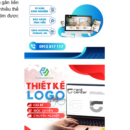
gắn liền 
hiều thế 
tìm được 