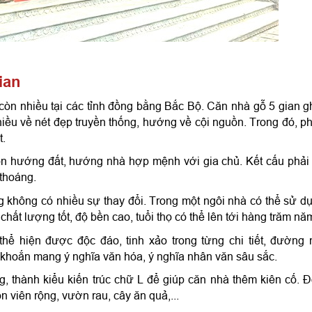
ian
còn nhiều tại các tỉnh đồng bằng Bắc Bộ. Căn nhà gỗ 5 gian gh
hiều về nét đẹp truyền thống, hướng về cội nguồn. Trong đó, ph
t.
chọn hướng đất, hướng nhà hợp mệnh với gia chủ. Kết cấu phải
thoáng. 
 không có nhiều sự thay đổi. Trong một ngôi nhà có thể sử dụ
 chất lượng tốt, độ bền cao, tuổi thọ có thể lên tới hàng trăm nă
thể hiện được độc đáo, tinh xảo trong từng chi tiết, đường 
khoắn mang ý nghĩa văn hóa, ý nghĩa nhân văn sâu sắc.
 thành kiểu kiến trúc chữ L để giúp căn nhà thêm kiên cố. Đồ
 viên rộng, vườn rau, cây ăn quả,...