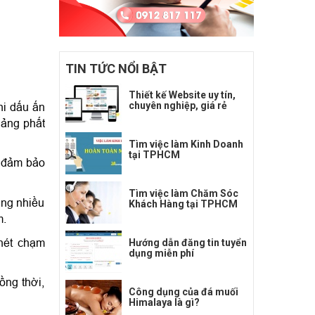
TIN TỨC NỔI BẬT
Thiết kế Website uy tín,
chuyên nghiệp, giá rẻ
i dấu ấn 
ảng phất 
Tìm việc làm Kinh Doanh
tại TPHCM
 đảm bảo 
Tìm việc làm Chăm Sóc
ng nhiều 
Khách Hàng tại TPHCM
m.
nét chạm 
Hướng dẫn đăng tin tuyển
dụng miễn phí
ng thời, 
Công dụng của đá muối
Himalaya là gì?