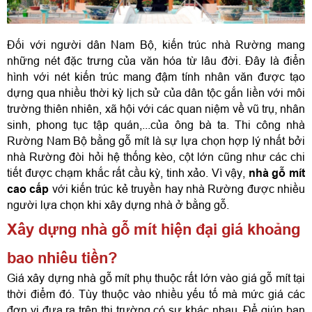
Đối với người dân Nam Bộ, kiến trúc nhà Rường mang 
những nét đặc trưng của văn hóa từ lâu đời. Đây là điển 
hình với nét kiến trúc mang đậm tính nhân văn được tạo 
dựng qua nhiều thời kỳ lịch sử của dân tộc gắn liền với môi 
trường thiên nhiên, xã hội với các quan niệm về vũ trụ, nhân 
sinh, phong tục tập quán,...của ông bà ta. Thi công nhà 
Rường Nam Bộ bằng gỗ mít là sự lựa chọn hợp lý nhất bởi 
nhà Rường đòi hỏi hệ thống kèo, cột lớn cũng như các chi 
tiết được chạm khắc rất cầu kỳ, tinh xảo. Vì vậy, 
nhà gỗ mít 
cao cấp
 với kiến trúc kẻ truyền hay nhà Rường được nhiều 
người lựa chọn khi xây dựng nhà ở bằng gỗ.
Xây dựng nhà gỗ mít hiện đại giá khoảng 
bao nhiêu tiền?
Giá xây dựng nhà gỗ mít phụ thuộc rất lớn vào giá gỗ mít tại 
thời điểm đó. Tùy thuộc vào nhiều yếu tố mà mức giá các 
đơn vị đưa ra trên thị trường có sự khác nhau. Để giúp bạn 