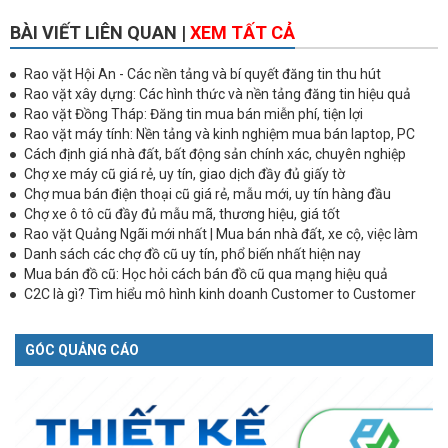
BÀI VIẾT LIÊN QUAN |
XEM TẤT CẢ
Rao vặt Hội An - Các nền tảng và bí quyết đăng tin thu hút
Rao vặt xây dựng: Các hình thức và nền tảng đăng tin hiệu quả
Rao vặt Đồng Tháp: Đăng tin mua bán miễn phí, tiện lợi
Rao vặt máy tính: Nền tảng và kinh nghiệm mua bán laptop, PC
Cách định giá nhà đất, bất động sản chính xác, chuyên nghiệp
Chợ xe máy cũ giá rẻ, uy tín, giao dịch đầy đủ giấy tờ
Chợ mua bán điện thoại cũ giá rẻ, mẫu mới, uy tín hàng đầu
Chợ xe ô tô cũ đầy đủ mẫu mã, thương hiệu, giá tốt
Rao vặt Quảng Ngãi mới nhất | Mua bán nhà đất, xe cộ, việc làm
Danh sách các chợ đồ cũ uy tín, phổ biến nhất hiện nay
Mua bán đồ cũ: Học hỏi cách bán đồ cũ qua mạng hiệu quả
C2C là gì? Tìm hiểu mô hình kinh doanh Customer to Customer
GÓC QUẢNG CÁO