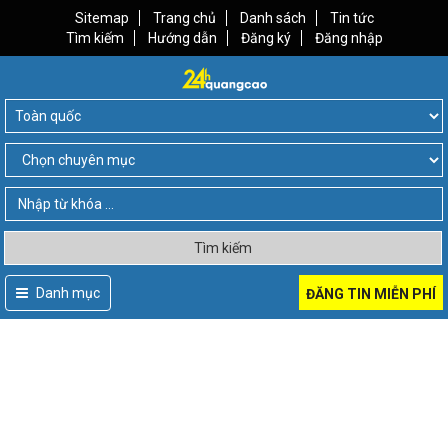
Sitemap
Trang chủ
Danh sách
Tin tức
Tìm kiếm
Hướng dẫn
Đăng ký
Đăng nhập
Tìm kiếm
Danh mục
ĐĂNG TIN MIỄN PHÍ