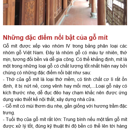
Những đặc điểm nổi bật của gỗ mít
Gỗ mít được xếp vào nhóm IV trong bảng phân loại các 
nhóm gỗ Việt Nam. Đây là nhóm gỗ có màu tự nhiên, thớ 
mịn, tương đối bền và dễ gia công. Có thể khẳng định, mít là 
một trong những loại gỗ có chất lượng tốt nhất hiện nay bởi 
chúng có những đặc điểm nổi bật như sau:
- Thớ của gỗ mít là loại thớ mềm, có tính chất cơ lì rất ổn 
định, ít bị nứt nẻ, cong vênh hay mối mọt,....Loại gỗ này có 
kích thước nhẹ, dễ đục đẽo hay chạm khắc nên được ứng 
dụng vào thiết kế nội thất, xây dựng nhà cửa.
- Gỗ mít có mùi thơm dịu nhẹ, gần giống với hương trầm đặc 
trưng. 
- Tuổi thọ của gỗ mít rất lớn: Trung bình nếu một tấm gỗ mít 
được xử lý tốt, đúng kỹ thuật thì độ bền có thể lên tới hàng 