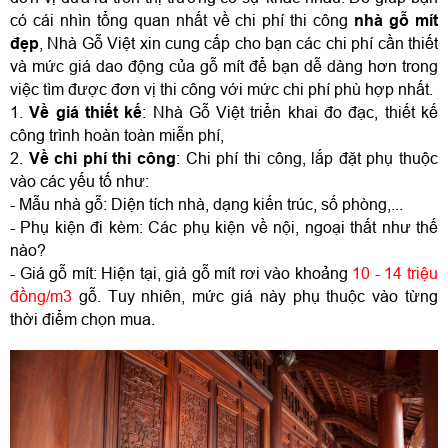
có cái nhìn tổng quan nhất về chi phí thi công 
nhà gỗ mít 
đẹp
, Nhà Gỗ Việt xin cung cấp cho bạn các chi phí cần thiết 
và mức giá dao động của gỗ mít để bạn dễ dàng hơn trong 
việc tìm được đơn vị thi công với mức chi phí phù hợp nhất.
1. 
Về giá thiết kế
: Nhà Gỗ Việt triển khai đo đạc, thiết kế 
công trình hoàn toàn miễn phí,
2. 
Về chi phí thi công
: Chi phí thi công, lắp đặt phụ thuộc 
vào các yếu tố như:
- Mẫu nhà gỗ: Diện tích nhà, dạng kiến trúc, số phòng,...
- Phụ kiện đi kèm: Các phụ kiện về nội, ngoại thất như thế 
nào?
- Giá gỗ mít: Hiện tại, giá gỗ mít rơi vào khoảng 
10 - 14 triệu 
đồng/m3
 gỗ. Tuy nhiên, mức giá này phụ thuộc vào từng 
thời điểm chọn mua. 