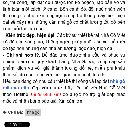
kế, thi công, lắp đặt đều được lên kế hoạch, lập bản vẽ và 
tính toán một cách kỹ càng. Bên cạnh đó, đội ngũ nhân viên 
thi công có nhiều kinh nghiệm cùng hệ thống máy móc hiện 
đại sẽ xây nên những căn nhà gỗ có chất lượng tốt, độ bền 
cao, tuổi thọ lâu dài.
- 
Kiến trúc đẹp, hiện đại
: Các kỹ sư thiết kế tại Nhà Gỗ Việt 
có đầu óc sáng tạo, không ngừng cập nhật các xu thế mới 
để tạo nên những căn nhà ấn tượng, độc đáo, hiện đại.
- 
Chi phí hợp lý
: Để đáp ứng được nhu cầu và phục vụ 
nhiều tổ ấm cho quý khách hàng, Nhà Gỗ Việt cung cấp sản 
phẩm, dịch vụ với giá thành tương đối rẻ, miễn phí khâu 
thiết kế, đo đạc cùng với thời gian bảo hành lâu dài.
Nếu bạn đang có nhu cầu thiết kế thi công và lắp đặt 
nhà gỗ 
mít cao cấp
, đẹp với giá rẻ, hãy liên hệ với Nhà Gỗ Việt 
theo Hotline: 
0929 688 799
 để được hỗ trợ giải đáp thắc 
mắc và nhận bảng báo giá. Xin cảm ơn!
CHỦ ĐỀ:
nhà gỗ