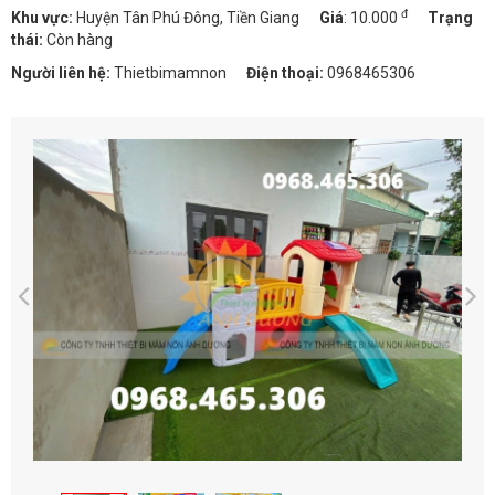
đ
Khu vực:
Huyện Tân Phú Đông, Tiền Giang
Giá
:
10.000
Trạng
thái:
Còn hàng
Người liên hệ:
Thietbimamnon
Điện thoại:
0968465306