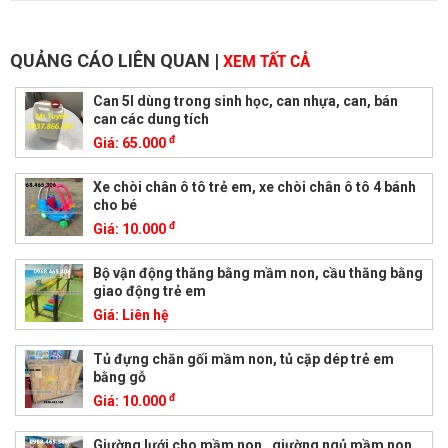
QUẢNG CÁO LIÊN QUAN
|
XEM TẤT CẢ
Can 5l dùng trong sinh học, can nhựa, can, bán
can các dung tích
đ
Giá:
65.000
Xe chòi chân ô tô trẻ em, xe chòi chân ô tô 4 bánh
cho bé
đ
Giá:
10.000
Bộ vận động thăng bằng mầm non, cầu thăng bằng
giao động trẻ em
Giá:
Liên hệ
Tủ đựng chăn gối mầm non, tủ cặp dép trẻ em
bằng gỗ
đ
Giá:
10.000
Giường lưới cho mầm non , giường ngủ mầm non