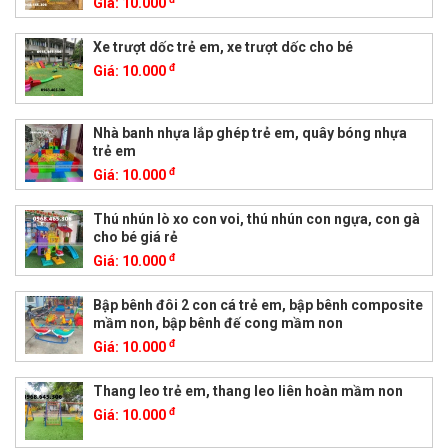
Giá:
10.000
Xe trượt dốc trẻ em, xe trượt dốc cho bé
đ
Giá:
10.000
Nhà banh nhựa lắp ghép trẻ em, quây bóng nhựa
trẻ em
đ
Giá:
10.000
Thú nhún lò xo con voi, thú nhún con ngựa, con gà
cho bé giá rẻ
đ
Giá:
10.000
Bập bênh đôi 2 con cá trẻ em, bập bênh composite
mầm non, bập bênh đế cong mầm non
đ
Giá:
10.000
Thang leo trẻ em, thang leo liên hoàn mầm non
đ
Giá:
10.000