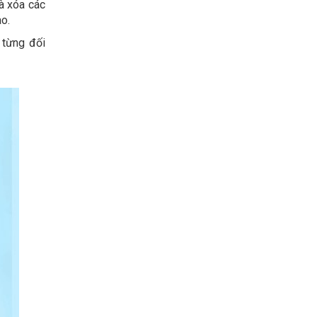
à xóa các
ào.
 từng đối