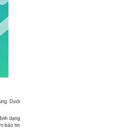
ùng. Dưới
định dạng
ảm bảo tin