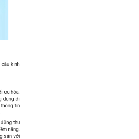
 cầu kinh
i ưu hóa,
g dụng di
thông tin
.
 đăng thu
tiềm năng,
ng sản
với