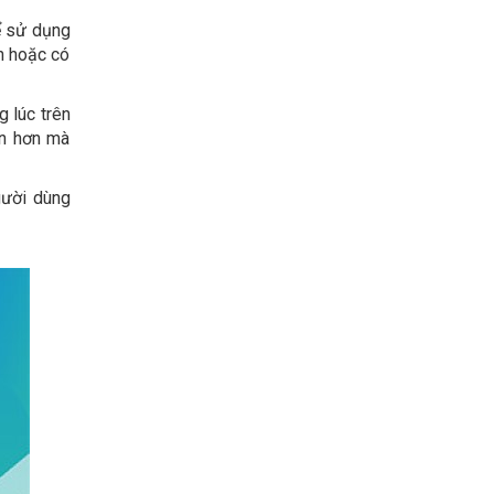
ể sử dụng
n hoặc có
 lúc trên
ớn hơn mà
gười dùng