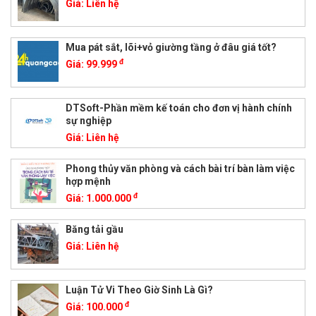
Giá:
Liên hệ
Mua pát sắt, lõi+vỏ giường tầng ở đâu giá tốt?
đ
Giá:
99.999
DTSoft-Phần mềm kế toán cho đơn vị hành chính
sự nghiệp
Giá:
Liên hệ
Phong thủy văn phòng và cách bài trí bàn làm việc
hợp mệnh
đ
Giá:
1.000.000
Băng tải gầu
Giá:
Liên hệ
Luận Tử Vi Theo Giờ Sinh Là Gì?
đ
Giá:
100.000