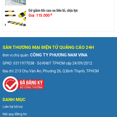
Gờ giảm tốc cao su bền bỉ, chịu lực
đ
Giá:
115.000
SÀN THƯƠNG MẠI ĐIỆN TỬ QUẢNG CÁO 24H
CÔNG TY PHƯƠNG NAM VINA
Đơn vị chủ quản:
GPKD: 0311977038 - Sở KHĐT TPHCM cấp 24/09/2012
Địa chỉ: 213 Chu Văn An, Phường 26, Q.Bình Thạnh, TPHCM
DANH MỤC
Liên hệ hỗ trợ
Nội quy đăng tin