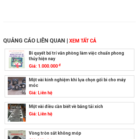
QUẢNG CÁO LIÊN QUAN
|
XEM TẤT CẢ
Bí quyết bố trí văn phòng làm việc chuẩn phong
thủy hiện nay
đ
Giá:
1.000.000
Một vài kinh nghiệm khi lựa chọn gối bi cho máy
móc
Giá:
Liên hệ
Một vài điều cần biết về băng tải xích
Giá:
Liên hệ
Vòng tròn sắt không móp