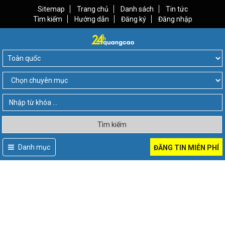
Sitemap
Trang chủ
Danh sách
Tin tức
Tìm kiếm
Hướng dẫn
Đăng ký
Đăng nhập
Tìm kiếm
Danh mục
ĐĂNG TIN MIỄN PHÍ