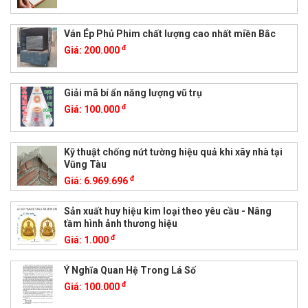
Ván Ép Phủ Phim chất lượng cao nhất miền Bắc
đ
Giá:
200.000
Giải mã bí ẩn năng lượng vũ trụ
đ
Giá:
100.000
Kỹ thuật chống nứt tường hiệu quả khi xây nhà tại
Vũng Tàu
đ
Giá:
6.969.696
Sản xuất huy hiệu kim loại theo yêu cầu - Nâng
tầm hình ảnh thương hiệu
đ
Giá:
1.000
Ý Nghĩa Quan Hệ Trong Lá Số
đ
Giá:
100.000