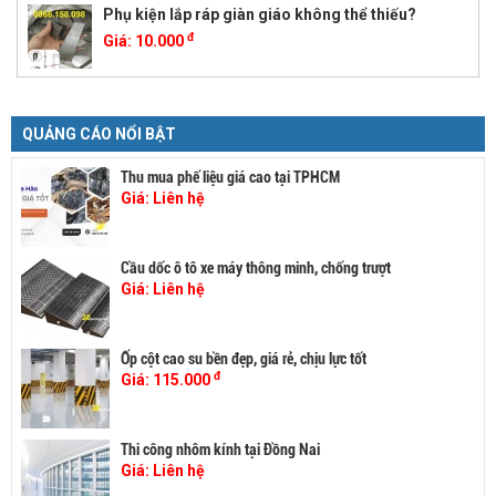
Phụ kiện lắp ráp giàn giáo không thể thiếu?
đ
Giá:
10.000
QUẢNG CÁO NỔI BẬT
Thu mua phế liệu giá cao tại TPHCM
Giá:
Liên hệ
Cầu dốc ô tô xe máy thông minh, chống trượt
Giá:
Liên hệ
Ốp cột cao su bền đẹp, giá rẻ, chịu lực tốt
đ
Giá:
115.000
Thi công nhôm kính tại Đồng Nai
Giá:
Liên hệ