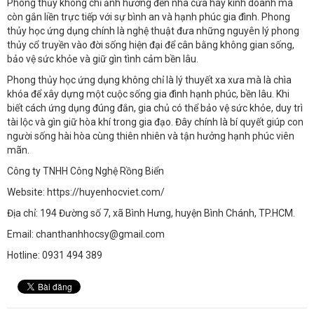
Phong thủy không chỉ ảnh hưởng đến nhà cửa hay kinh doanh mà
còn gắn liền trực tiếp với sự bình an và hạnh phúc gia đình. Phong
thủy học ứng dụng chính là nghệ thuật đưa những nguyên lý phong
thủy cổ truyền vào đời sống hiện đại để cân bằng không gian sống,
bảo vệ sức khỏe và giữ gìn tình cảm bền lâu.
Phong thủy học ứng dụng không chỉ là lý thuyết xa xưa mà là chìa
khóa để xây dựng một cuộc sống gia đình hạnh phúc, bền lâu. Khi
biết cách ứng dụng đúng đắn, gia chủ có thể bảo vệ sức khỏe, duy trì
tài lộc và gìn giữ hòa khí trong gia đạo. Đây chính là bí quyết giúp con
người sống hài hòa cùng thiên nhiên và tận hưởng hạnh phúc viên
mãn.
Công ty TNHH Công Nghệ Rồng Biển
Website: https://huyenhocviet.com/
Địa chỉ: 194 Đường số 7, xã Bình Hưng, huyện Bình Chánh, TP.HCM.
Email: chanthanhhocsy@gmail.com
Hotline: 0931 494 389