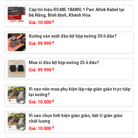
Cáp tín hiệu RS485 18AWG 1 Pair Altek Kabel tại
Đà Nẵng, Bình Định, Khánh Hòa
đ
Giá:
10.000
Xưởng sản xuất đầu bịt hộp vuông 30 ở đâu?
đ
Giá:
99.999
Mua sỉ đầu bịt hộp vuông 25 ở đâu?
đ
Giá:
99.999
Vì sao nên mua phụ kiện lắp ráp giàn giáo trực tiếp
tại xưởng?
đ
Giá:
10.000
Vì sao chọn linh kiện giàn giáo, bát U giàn giáo
chất lượng
đ
Giá:
10.000