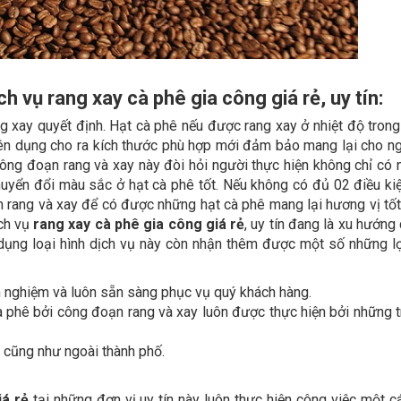
h vụ rang xay cà phê gia công giá rẻ, uy tín:
 xay quyết định. Hạt cà phê nếu được rang xay ở nhiệt độ trong 
uyên dụng cho ra kích thước phù hợp mới đảm bảo mang lại cho n
công đoạn rang và xay này đòi hỏi người thực hiện không chỉ có 
yển đổi màu sắc ở hạt cà phê tốt. Nếu không có đủ 02 điều kiện
 rang và xay để có được những hạt cà phê mang lại hương vị tốt
ịch vụ
rang xay cà phê gia công giá rẻ
, uy tín đang là xu hướng
 dụng loại hình dịch vụ này còn nhận thêm được một số những lợ
h nghiệm và luôn sẵn sàng phục vụ quý khách hàng.
cà phê bởi công đoạn rang và xay luôn được thực hiện bởi những t
 cũng như ngoài thành phố.
iá rẻ
tại những đơn vị uy tín này luôn thực hiện công việc một c