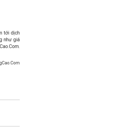
m tới dịch
g như giá
gCao.Com.
gCao.Com