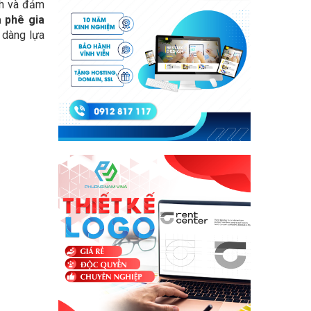
ch và đảm
à phê gia
ễ dàng lựa