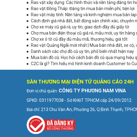
Rao vặt xây dựng: Các hình thức và nền tảng đăng tin h
Rao vặt Đồng Tháp: Đăng tin mua bán miễn phí, tiện lợi
Rao vặt máy tính: Nền tảng và kinh nghiệm mua bán lap
Cách định giá nhà đất, bất động sản chính xác, chuyên 
Chợ xe máy cũ giá rẻ, uy tín, giao dịch đầy đủ giấy tờ
Chợ mua bán điện thoại cũ giá rẻ, mẫu mới, uy tín hàng
Chợ xe ô tô cũ đầy đủ mẫu mã, thương hiệu, giá tốt
Rao vặt Quảng Ngãi mới nhất | Mua bán nhà đất, xe cộ, 
Danh sách các chợ đồ cũ uy tín, phổ biến nhất hiện nay
Mua bán đồ cũ: Học hỏi cách bán đồ cũ qua mạng hiệu 
C2C là gì? Tìm hiểu mô hình kinh doanh Customer to C
SÀN THƯƠNG MẠI ĐIỆN TỬ QUẢNG CÁO 24H
CÔNG TY PHƯƠNG NAM VINA
Đơn vị chủ quản:
GPKD: 0311977038 - Sở KHĐT TPHCM cấp 24/09/2012
Địa chỉ: 213 Chu Văn An, Phường 26, Q.Bình Thạnh, TPH