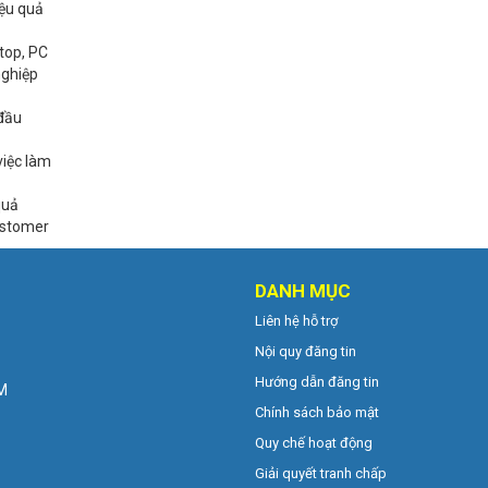
iệu quả
top, PC
nghiệp
 đầu
việc làm
quả
ustomer
DANH MỤC
Liên hệ hỗ trợ
Nội quy đăng tin
Hướng dẫn đăng tin
CM
Chính sách bảo mật
Quy chế hoạt động
Giải quyết tranh chấp