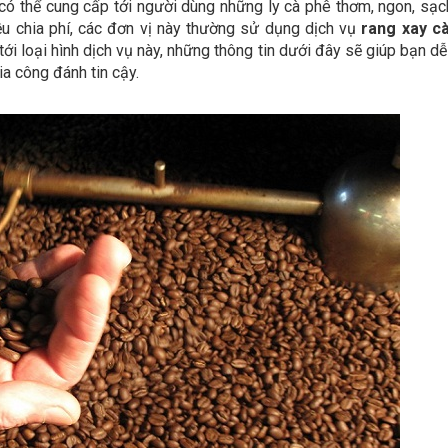
có thể cung cấp tới người dùng những ly cà phê thơm, ngon, sạ
ều chia phí, các đơn vị này thường sử dụng dịch vụ
rang xay c
ới loại hình dịch vụ này, những thông tin dưới đây sẽ giúp bạn d
ia công đánh tin cậy.