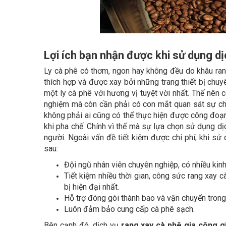
Lợi ích bạn nhận được khi sử dụng dịc
Ly cà phê có thơm, ngon hay không đều do khâu rang
thích hợp và được xay bởi những trang thiết bị ch
một ly cà phê với hương vị tuyệt vời nhất. Thế nên 
nghiệm mà còn cần phải có con mắt quan sát sự chu
không phải ai cũng có thể thực hiện được công đoạn
khi pha chế. Chính vì thế mà sự lựa chọn sử dụng d
người. Ngoài vấn đề tiết kiệm được chi phí, khi sử
sau:
Đội ngũ nhân viên chuyên nghiệp, có nhiều kin
Tiết kiệm nhiều thời gian, công sức rang xay 
bị hiện đại nhất.
Hỗ trợ đóng gói thành bao và vận chuyển trong
Luôn đảm bảo cung cấp cà phê sạch.
Bên cạnh đó, dịch vụ
rang xay cà phê gia công g