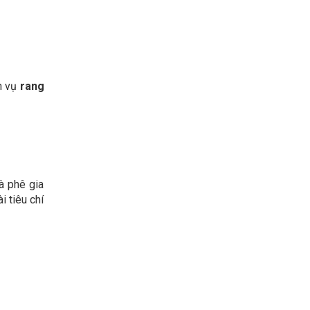
h vụ
rang
à phê gia
i tiêu chí