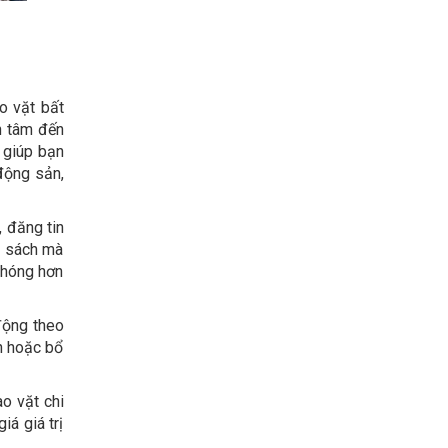
o vặt bất
n tâm đến
g giúp bạn
động sản,
, đăng tin
n sách mà
 chóng hơn
động theo
ản hoặc bổ
ao vặt chi
iá giá trị