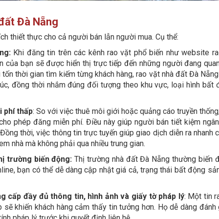
à đất Đà Nẵng
ích thiết thực cho cả người bán lẫn người mua. Cụ thể:
ng:
Khi đăng tin trên các kênh rao vặt phổ biến như website ra
n của bạn sẽ được hiển thị trực tiếp đến những người đang qua
 tốn thời gian tìm kiếm từng khách hàng, rao vặt nhà đất Đà Nẵn
úc, đồng thời nhắm đúng đối tượng theo khu vực, loại hình bất 
i phí thấp
: So với việc thuê môi giới hoặc quảng cáo truyền thống
ng cho phép đăng miễn phí. Điều này giúp người bán tiết kiệm ngâ
Đồng thời, việc thông tin trực tuyến giúp giao dịch diễn ra nhanh
 xem nhà mà không phải qua nhiều trung gian.
hị trường biến động:
Thị trường nhà đất Đà Nẵng thường biến 
nline, bạn có thể dễ dàng cập nhật giá cả, trạng thái bất động s
g cấp đầy đủ thông tin, hình ảnh và giấy tờ pháp lý
: Một tin r
p sẽ khiến khách hàng cảm thấy tin tưởng hơn. Họ dễ dàng đánh g
tính pháp lý trước khi quyết định liên hệ.