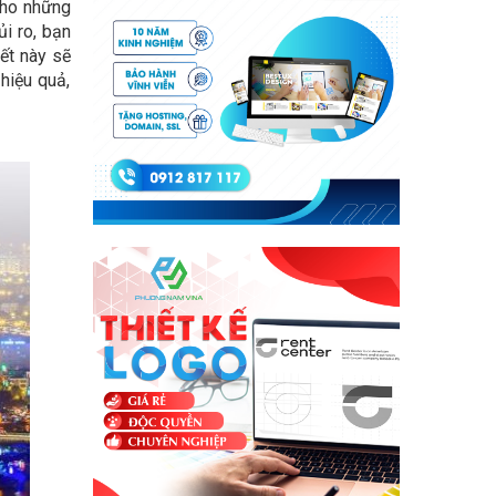
 cho những
ủi ro, bạn
ết này sẽ
 hiệu quả,