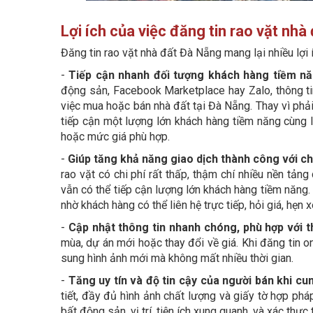
Lợi ích của việc đăng tin rao vặt nh
Đăng tin rao vặt nhà đất Đà Nẵng mang lại nhiều lợi 
-
Tiếp cận nhanh đối tượng khách hàng tiềm nă
động sản, Facebook Marketplace hay Zalo, thông ti
việc mua hoặc bán nhà đất tại Đà Nẵng. Thay vì phải
tiếp cận một lượng lớn khách hàng tiềm năng cùng l
hoặc mức giá phù hợp.
-
Giúp tăng khả năng giao dịch thành công với ch
rao vặt có chi phí rất thấp, thậm chí nhiều nền tả
vẫn có thể tiếp cận lượng lớn khách hàng tiềm năng. 
nhờ khách hàng có thể liên hệ trực tiếp, hỏi giá, hẹn
-
Cập nhật thông tin nhanh chóng, phù hợp với t
mùa, dự án mới hoặc thay đổi về giá. Khi đăng tin o
sung hình ảnh mới mà không mất nhiều thời gian.
-
Tăng uy tín và độ tin cậy của người bán khi cun
tiết, đầy đủ hình ảnh chất lượng và giấy tờ hợp phá
bất động sản, vị trí, tiện ích xung quanh, và xác thực 