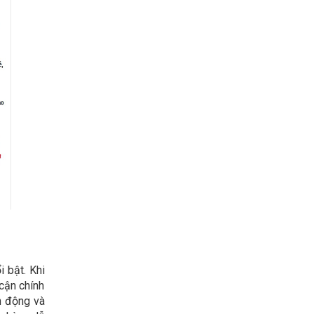
i bật. Khi
cận chính
h động và