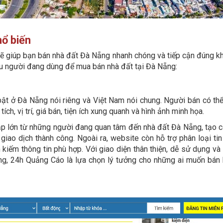
hổ biến
ẽ giúp bạn bán nhà đất Đà Nẵng nhanh chóng và tiếp cận đúng k
ều người đang dùng để mua bán nhà đất tại Đà Nẵng:
bật ở Đà Nẵng nói riêng và Việt Nam nói chung. Người bán có thể
tích, vị trí, giá bán, tiện ích xung quanh và hình ảnh minh họa.
p lớn từ những người đang quan tâm đến nhà đất Đà Nẵng, tạo cơ
ao dịch thành công. Ngoài ra, website còn hỗ trợ phân loại tin
 kiếm thông tin phù hợp. Với giao diện thân thiện, dễ sử dụng và
i động, 24h Quảng Cáo là lựa chọn lý tưởng cho những ai muốn bá