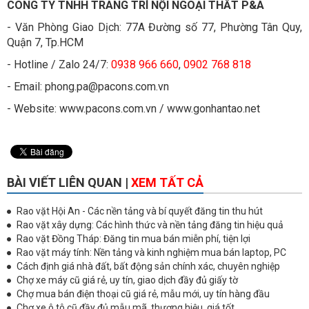
CÔNG TY TNHH TRANG TRÍ NỘI NGOẠI THẤT P&A
- Văn Phòng Giao Dịch: 77A Đường số 77, Phường Tân Quy,
Quận 7, Tp.HCM
- Hotline / Zalo 24/7:
0938 966 660
,
0902 768 818
- Email: phong.pa@pacons.com.vn
- Website: www.pacons.com.vn / www.gonhantao.net
BÀI VIẾT LIÊN QUAN |
XEM TẤT CẢ
Rao vặt Hội An - Các nền tảng và bí quyết đăng tin thu hút
Rao vặt xây dựng: Các hình thức và nền tảng đăng tin hiệu quả
Rao vặt Đồng Tháp: Đăng tin mua bán miễn phí, tiện lợi
Rao vặt máy tính: Nền tảng và kinh nghiệm mua bán laptop, PC
Cách định giá nhà đất, bất động sản chính xác, chuyên nghiệp
Chợ xe máy cũ giá rẻ, uy tín, giao dịch đầy đủ giấy tờ
Chợ mua bán điện thoại cũ giá rẻ, mẫu mới, uy tín hàng đầu
Chợ xe ô tô cũ đầy đủ mẫu mã, thương hiệu, giá tốt