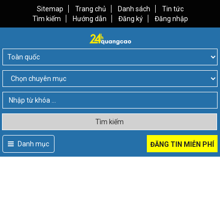
Sitemap
Trang chủ
Danh sách
Tin tức
Tìm kiếm
Hướng dẫn
Đăng ký
Đăng nhập
Tìm kiếm
Danh mục
ĐĂNG TIN MIỄN PHÍ