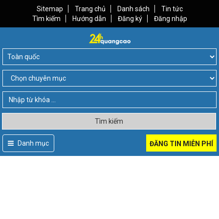
Sitemap
Trang chủ
Danh sách
Tin tức
Tìm kiếm
Hướng dẫn
Đăng ký
Đăng nhập
Tìm kiếm
Danh mục
ĐĂNG TIN MIỄN PHÍ