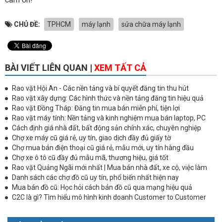
CHỦ ĐỀ:
TPHCM
máy lạnh
sửa chữa máy lạnh
BÀI VIẾT LIÊN QUAN |
XEM TẤT CẢ
Rao vặt Hội An - Các nền tảng và bí quyết đăng tin thu hút
Rao vặt xây dựng: Các hình thức và nền tảng đăng tin hiệu quả
Rao vặt Đồng Tháp: Đăng tin mua bán miễn phí, tiện lợi
Rao vặt máy tính: Nền tảng và kinh nghiệm mua bán laptop, PC
Cách định giá nhà đất, bất động sản chính xác, chuyên nghiệp
Chợ xe máy cũ giá rẻ, uy tín, giao dịch đầy đủ giấy tờ
Chợ mua bán điện thoại cũ giá rẻ, mẫu mới, uy tín hàng đầu
Chợ xe ô tô cũ đầy đủ mẫu mã, thương hiệu, giá tốt
Rao vặt Quảng Ngãi mới nhất | Mua bán nhà đất, xe cộ, việc làm
Danh sách các chợ đồ cũ uy tín, phổ biến nhất hiện nay
Mua bán đồ cũ: Học hỏi cách bán đồ cũ qua mạng hiệu quả
C2C là gì? Tìm hiểu mô hình kinh doanh Customer to Customer