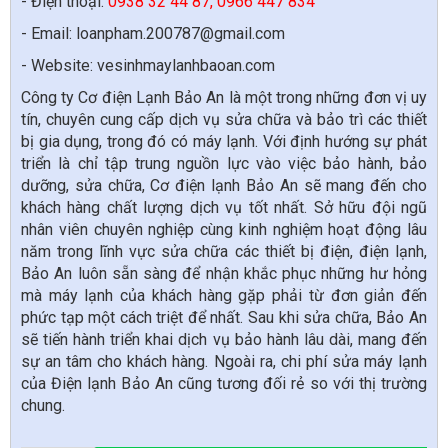
- Điện thoại:
0938 32 44 87, 0966 447 834
- Email: loanpham.200787@gmail.com
- Website: vesinhmaylanhbaoan.com
Công ty Cơ điện Lạnh Bảo An là một trong những đơn vị uy
tín, chuyên cung cấp dịch vụ sửa chữa và bảo trì các thiết
bị gia dụng, trong đó có máy lạnh. Với định hướng sự phát
triển là chỉ tập trung nguồn lực vào việc bảo hành, bảo
dưỡng, sửa chữa, Cơ điện lạnh Bảo An sẽ mang đến cho
khách hàng chất lượng dịch vụ tốt nhất. Sở hữu đội ngũ
nhân viên chuyên nghiệp cùng kinh nghiệm hoạt động lâu
năm trong lĩnh vực sửa chữa các thiết bị điện, điện lạnh,
Bảo An luôn sẵn sàng để nhận khắc phục những hư hỏng
mà máy lạnh của khách hàng gặp phải từ đơn giản đến
phức tạp một cách triệt để nhất. Sau khi sửa chữa, Bảo An
sẽ tiến hành triển khai dịch vụ bảo hành lâu dài, mang đến
sự an tâm cho khách hàng. Ngoài ra, chi phí sửa máy lạnh
của Điện lạnh Bảo An cũng tương đối rẻ so với thị trường
chung.