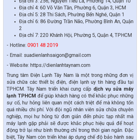
Địa chỉ 3: 256, Nguyên Tiểu La, Phường 14, Quận 10
Địa chỉ 4: 60 Võ Văn Tần, Phường 6, Quận 3, HCM
Địa chỉ 5: 28 Thi Sách, Phường Bến Nghé, Quận 1
Địa chỉ 6: 86 Đường Trần Não, Phường Bình An, Quận
2
Địa chỉ 7: 220 Khánh Hội, Phường 5, Quận 4, TPHCM
- Hotline:
0901 48 2019
- Email: suadienlanhsaigon@gmail.com
- Website: https://dienlanhtaynam.com
Trung tâm Điện Lạnh Tây Nam là một trong những đơn vị
sửa chữa các thiết bị điện, điện lạnh uy tín hàng đầu tại
TPHCM. Tây Nam triển khai cung cấp
dịch vụ sửa máy
lạnh
TPHCM
để giúp khách hàng có thể khắc phục những
sự cố, hư hỏng liên quan một cách triệt để mà không tốn
quá nhiều chi phí. Với đội ngũ nhân viên sửa chữa chuyên
nghiệp, mọi hư hỏng từ đơn giản đến phức tạp nhất mà
máy lạnh gặp phải sẽ được khắc phục hiệu quả để hoạt
động trở lại như bình thường chỉ trong thời gian ngắn. Đặc
biệt, Tây Nam còn triển khai áp dụng chế độ bảo hành sau