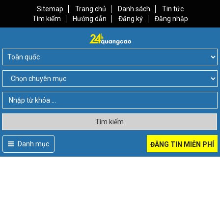
Sitemap
Trang chủ
Danh sách
Tin tức
Tìm kiếm
Hướng dẫn
Đăng ký
Đăng nhập
Tìm kiếm
Danh mục
ĐĂNG TIN MIỄN PHÍ