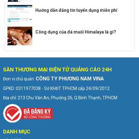
Hướng dẫn đăng tin tuyển dụng miễn phí
Công dụng của đá muối Himalaya là gì?
SÀN THƯƠNG MẠI ĐIỆN TỬ QUẢNG CÁO 24H
CÔNG TY PHƯƠNG NAM VINA
Đơn vị chủ quản:
GPKD: 0311977038 - Sở KHĐT TPHCM cấp 24/09/2012
Địa chỉ: 213 Chu Văn An, Phường 26, Q.Bình Thạnh, TPHCM
DANH MỤC