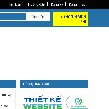
Tìm kiếm
Hướng dẫn
Đăng ký
Đăng nhập
Tìm kiếm
ĐĂNG TIN MIỄN
PHÍ
GÓC QUẢNG CÁO
g 300kg
t? Các