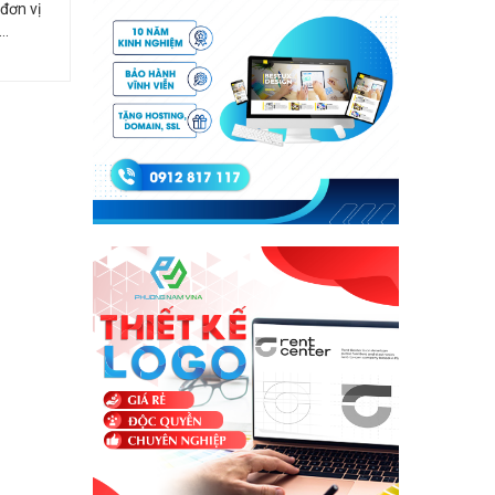
đơn vị
..