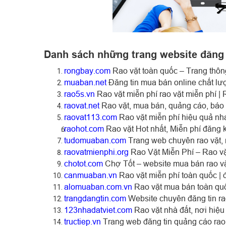
Danh sách những trang website đăng 
rongbay.com
Rao vặt toàn quốc – Trang thông
muaban.net
Đăng tin mua bán online chất lượ
rao5s.vn
Rao vặt miễn phí rao vặt miễn phí |
raovat.net
Rao vặt, mua bán, quảng cáo, báo
raovat113.com
Rao vặt miễn phí hiệu quả nha
raohot.com
Rao vặt Hot nhất, Miễn phí đăng k
tudomuaban.com
Trang web chuyên rao vặt,
raovatmienphi.org
Rao Vặt Miễn Phí – Rao vặ
chotot.com
Chợ Tốt – website mua bán rao v
canmuaban.vn
Rao vặt miễn phí toàn quốc | đ
alomuaban.com.vn
Rao vặt mua bán toàn quố
trangdangtin.com
Website chuyên đăng tin ra
123nhadatviet.com
Rao vặt nhà đất, nơi hiệu
tructiep.vn
Trang web đăng tin quảng cáo rao 