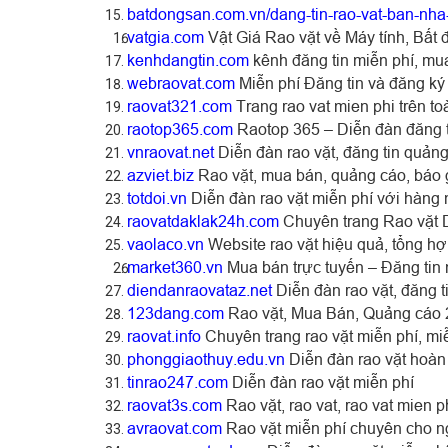
batdongsan.com.vn/dang-tin-rao-vat-ban-nha
vatgia.com
Vật Giá Rao vặt về Máy tính, Bất đ
kenhdangtin.com
kênh đăng tin miễn phí, mua
webraovat.com
Miễn phí Đăng tin và đăng ký
raovat321.com
Trang rao vat mien phi trên t
raotop365.com
Raotop 365 – Diễn đàn đăng t
vnraovat.net
Diễn đàn rao vặt, đăng tin quảng
azviet.biz
Rao vặt, mua bán, quảng cáo, báo 
totdoi.vn
Diễn đàn rao vặt miễn phí với hàng 
raovatdaklak24h.com
Chuyên trang Rao vặt Da
vaolaco.vn
Website rao vặt hiệu quả, tổng h
market360.vn
Mua bán trực tuyến – Đăng tin m
diendanraovataz.net
Diễn đàn rao vặt, đăng 
123dang.com
Rao vặt, Mua Bán, Quảng cáo 2
raovat.info
Chuyên trang rao vặt miễn phí, miễ
phonggiaothuy.edu.vn
Diễn đàn rao vặt hoàn 
tinrao247.com
Diễn đàn rao vặt miễn phí
raovat3s.com
Rao vặt, rao vat, rao vat mien p
avraovat.com
Rao vặt miễn phí chuyên cho n