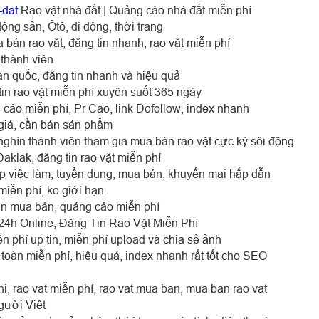
-dat
Rao vặt nhà đất | Quảng cáo nhà đất miễn phí
ộng sản, Ôtô, di động, thời trang
 bán rao vặt, đăng tin nhanh, rao vặt miễn phí
 thành viên
oàn quốc, đăng tin nhanh và hiệu quả
in rao vặt miễn phí xuyên suốt 365 ngày
 cáo miễn phí, Pr Cao, link Dofollow, index nhanh
giá, cần bán sản phẩm
nghìn thành viên tham gia mua bán rao vặt cực kỳ sôi động
klak, đăng tin rao vặt miễn phí
ợp việc làm, tuyển dụng, mua bán, khuyến mại hấp dẫn
iễn phí, ko giới hạn‎
tin mua bán, quảng cáo miễn phí
4h Online, Đăng Tin Rao Vặt Miễn Phí
n phí up tin, miễn phí upload và chia sẻ ảnh
toàn miễn phí, hiệu quả, index nhanh rất tốt cho SEO
hi, rao vat miễn phí, rao vat mua ban, mua ban rao vat
gười Việt