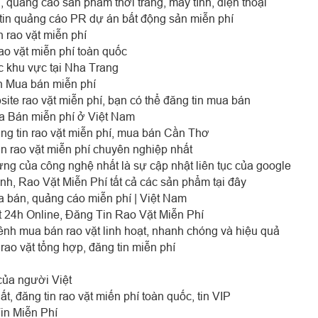
, quảng cáo sản phẩm thời trang, máy tính, điện thoại
tin quảng cáo PR dự án bất động sản miễn phí
 rao vặt miễn phí
ao vặt miễn phí toàn quốc
ộc khu vực tại Nha Trang
n Mua bán miễn phí
ite rao vặt miễn phí, bạn có thể đăng tin mua bán
a Bán miễn phí ở Việt Nam
g tin rao vặt miễn phí, mua bán Cần Thơ
 rao vặt miễn phí chuyên nghiệp nhất
ng của công nghệ nhất là sự cập nhật liên tục của google
h, Rao Vặt Miễn Phí tất cả các sản phẩm tại đây
a bán, quảng cáo miễn phí | Việt Nam
 24h Online, Đăng Tin Rao Vặt Miễn Phí
nh mua bán rao vặt linh hoạt, nhanh chóng và hiệu quả
rao vặt tổng hợp, đăng tin miễn phí
của người Việt
t, đăng tin rao vặt miến phí toàn quốc, tin VIP
in Miễn Phí