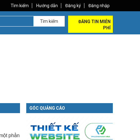
Tìm kiếm
Hướng dẫn
Đăng ký
Đăng nhập
Tìm kiếm
ĐĂNG TIN MIỄN
PHÍ
GÓC QUẢNG CÁO
 một phần