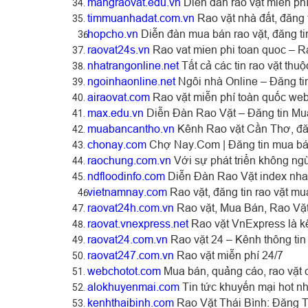
mangraovat.edu.vn
Diễn đàn rao vặt miễn phí
timmuanhadat.com.vn
Rao vặt nhà đất, đăng 
hopcho.vn
Diễn đàn mua bán rao vặt, đăng tin
raovat24s.vn
Rao vat mien phi toan quoc – R
nhatrangonline.net
Tất cả các tin rao vặt thu
ngoinhaonline.net
Ngôi nhà Online – Đăng ti
airaovat.com
Rao vặt miễn phí toàn quốc webs
max.edu.vn
Diễn Đàn Rao Vặt – Đăng tin Mu
muabancantho.vn
Kênh Rao vặt Cần Thơ, đăn
chonay.com
Chợ Nay.Com | Đăng tin mua bán
raochung.com.vn
Với sự phát triển không ngừ
ndfloodinfo.com
Diễn Đàn Rao Vặt index nhan
vietnamnay.com
Rao vặt, đăng tin rao vặt mu
raovat24h.com.vn
Rao vặt, Mua Bán, Rao Vặt
raovat.vnexpress.net
Rao vặt VnExpress là kê
raovat24.com.vn
Rao vặt 24 – Kênh thông tin 
raovat247.com.vn
Rao vặt miễn phí 24/7
webchotot.com
Mua bán, quảng cáo, rao vặt 
alokhuyenmai.com
Tin tức khuyến mại hot nhấ
kenhthaibinh.com
Rao Vặt Thái Bình: Đăng T