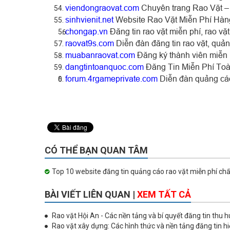
viendongraovat.com
Chuyên trang Rao Vặt –
sinhvienit.net
Website Rao Vặt Miễn Phí Hàng
chongap.vn
Đăng tin rao vặt miễn phí, rao vặ
raovat9s.com
Diễn đàn đăng tin rao vặt, quả
muabanraovat.com
Đăng ký thành viên miễn 
dangtintoanquoc.com
Đăng Tin Miễn Phí Toà
forum.4rgameprivate.com
Diễn đàn quảng cáo
CÓ THỂ BẠN QUAN TÂM
Top 10 website đăng tin quảng cáo rao vặt miễn phí ch
BÀI VIẾT LIÊN QUAN |
XEM TẤT CẢ
Rao vặt Hội An - Các nền tảng và bí quyết đăng tin thu h
Rao vặt xây dựng: Các hình thức và nền tảng đăng tin h