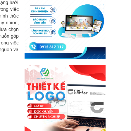
mạng lưới
rong việc
hình thức
y nhiên,
 lựa chọn
 muốn góp
rong việc
 nguồn và