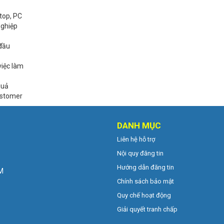
top, PC
nghiệp
 đầu
việc làm
quả
ustomer
DANH MỤC
Liên hệ hỗ trợ
Nội quy đăng tin
Hướng dẫn đăng tin
CM
Chính sách bảo mật
Quy chế hoạt động
Giải quyết tranh chấp