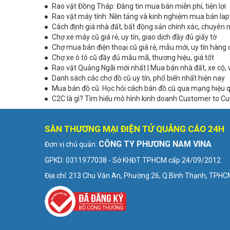
Rao vặt Đồng Tháp: Đăng tin mua bán miễn phí, tiện lợi
Rao vặt máy tính: Nền tảng và kinh nghiệm mua bán lap
Cách định giá nhà đất, bất động sản chính xác, chuyên 
Chợ xe máy cũ giá rẻ, uy tín, giao dịch đầy đủ giấy tờ
Chợ mua bán điện thoại cũ giá rẻ, mẫu mới, uy tín hàng
Chợ xe ô tô cũ đầy đủ mẫu mã, thương hiệu, giá tốt
Rao vặt Quảng Ngãi mới nhất | Mua bán nhà đất, xe cộ, 
Danh sách các chợ đồ cũ uy tín, phổ biến nhất hiện nay
Mua bán đồ cũ: Học hỏi cách bán đồ cũ qua mạng hiệu 
C2C là gì? Tìm hiểu mô hình kinh doanh Customer to C
SÀN THƯƠNG MẠI ĐIỆN TỬ QUẢNG CÁO 24H
CÔNG TY PHƯƠNG NAM VINA
Đơn vị chủ quản:
GPKD: 0311977038 - Sở KHĐT TPHCM cấp 24/09/2012
Địa chỉ: 213 Chu Văn An, Phường 26, Q.Bình Thạnh, TPH