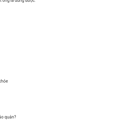
 ong là dùng được.
 khỏe
ảo quản?