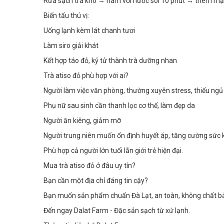
Rửa sạch trà khô → hãm với nước sôi 10 phút → thêm mật
Biến tấu thú vị:
Uống lạnh kèm lát chanh tươi
Làm siro giải khát
Kết hợp táo đỏ, kỷ tử thành trà dưỡng nhan
Trà atiso đỏ phù hợp với ai?
Người làm việc văn phòng, thường xuyên stress, thiếu ngủ
Phụ nữ sau sinh cần thanh lọc cơ thể, làm đẹp da
Người ăn kiêng, giảm mỡ
Người trung niên muốn ổn định huyết áp, tăng cường sức
Phù hợp cả người lớn tuổi lẫn giới trẻ hiện đại.
Mua trà atiso đỏ ở đâu uy tín?
Bạn cần một địa chỉ đáng tin cậy?
Bạn muốn sản phẩm chuẩn Đà Lạt, an toàn, không chất b
Đến ngay Dalat Farm - Đặc sản sạch từ xứ lạnh.