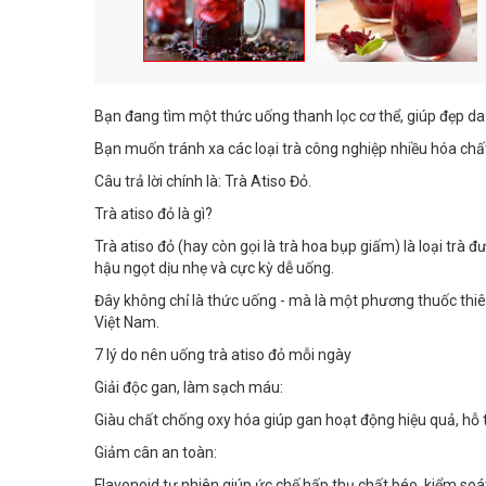
Bạn đang tìm một thức uống thanh lọc cơ thể, giúp đẹp da
Bạn muốn tránh xa các loại trà công nghiệp nhiều hóa chấ
Câu trả lời chính là: Trà Atiso Đỏ.
Trà atiso đỏ là gì?
Trà atiso đỏ (hay còn gọi là trà hoa bụp giấm) là loại trà 
hậu ngọt dịu nhẹ và cực kỳ dễ uống.
Đây không chỉ là thức uống - mà là một phương thuốc thiê
Việt Nam.
7 lý do nên uống trà atiso đỏ mỗi ngày
Giải độc gan, làm sạch máu:
Giàu chất chống oxy hóa giúp gan hoạt động hiệu quả, hỗ 
Giảm cân an toàn:
Flavonoid tự nhiên giúp ức chế hấp thụ chất béo, kiểm soá