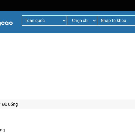
Đồ uống
àng