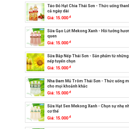
Táo Đỏ Hạt Chia Thái Sơn - Thức uống than
cả ngày dài
đ
Giá:
15.000
Sữa Gạo Lứt Mekong Xanh - Hồi tưởng hươn
quen
đ
Giá:
15.000
Sữa Bắp Nếp Thái Sơn - Sản phẩm từ những
nếp tuyển chọn
đ
Giá:
15.000
Nha Đam Mủ Trôm Thái Sơn - Thức uống m
cho mọi khoảnh khắc
đ
Giá:
15.000
Sữa Hạt Sen Mekong Xanh - Chọn sự nhẹ n
cơ thể
đ
Giá:
15.000