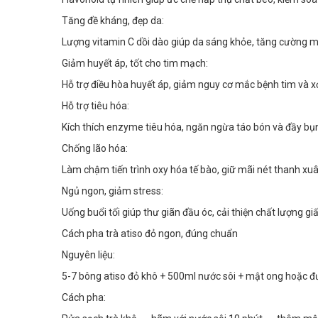
Tăng đề kháng, đẹp da:
Lượng vitamin C dồi dào giúp da sáng khỏe, tăng cường mi
Giảm huyết áp, tốt cho tim mạch:
Hỗ trợ điều hòa huyết áp, giảm nguy cơ mắc bệnh tim và 
Hỗ trợ tiêu hóa:
Kích thích enzyme tiêu hóa, ngăn ngừa táo bón và đầy bụ
Chống lão hóa:
Làm chậm tiến trình oxy hóa tế bào, giữ mãi nét thanh xuâ
Ngủ ngon, giảm stress:
Uống buổi tối giúp thư giãn đầu óc, cải thiện chất lượng gi
Cách pha trà atiso đỏ ngon, đúng chuẩn
Nguyên liệu:
5-7 bông atiso đỏ khô + 500ml nước sôi + mật ong hoặc đ
Cách pha: