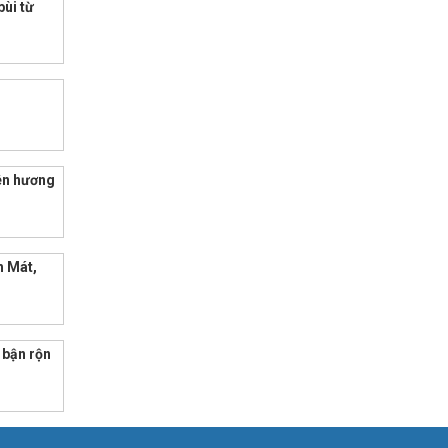
ùi từ
ên hương
h Mát,
 bận rộn