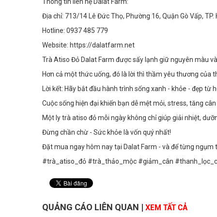
Thông tin liên hệ Dalat Farm:
Địa chỉ: 713/14 Lê Đức Thọ, Phường 16, Quận Gò Vấp, TP.
Hotline: 0937 485 779
Website: https://dalatfarm.net
Trà Atiso Đỏ Dalat Farm được sấy lạnh giữ nguyên màu và 
Hơn cả một thức uống, đó là lời thì thầm yêu thương của t
Lời kết: Hãy bắt đầu hành trình sống xanh - khỏe - đẹp từ
Cuộc sống hiện đại khiến bạn dễ mệt mỏi, stress, tăng cân
Một ly trà atiso đỏ mỗi ngày không chỉ giúp giải nhiệt, dư
Đừng chần chừ - Sức khỏe là vốn quý nhất!
Đặt mua ngay hôm nay tại Dalat Farm - và để từng ngụm t
#trà_atiso_đỏ #trà_thảo_mộc #giảm_cân #thanh_lọc_c
QUẢNG CÁO LIÊN QUAN
|
XEM TẤT CẢ