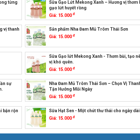
ong từng
Sữa Gạo Lứt Mekong Xanh – Hương vị thơm b
gạo lứt huyết rồng
đ
Giá:
15.000
 vị thanh
Sản phẩm Nha Đam Mủ Trôm Thái Sơn
đ
Giá:
15.000
Sữa Gạo lứt Mekong Xanh - Thơm bùi, tạo n
vị khó quên.
đ
Giá:
15.000
cần sự
Nha Đam Mủ Trôm Thái Sơn – Chọn Vị Than
n.
Tận Hưởng Mỗi Ngày
đ
Giá:
15.000
i bận rộn
Sữa Hạt Sen - Một chút thư thái cho ngày dài
đ
Giá:
15.000