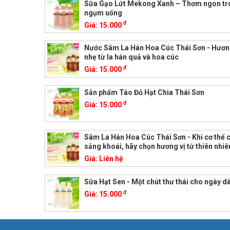
Sữa Gạo Lứt Mekong Xanh – Thơm ngon tr
ngụm uống
đ
Giá:
15.000
Nước Sâm La Hán Hoa Cúc Thái Sơn - Hương
nhẹ từ la hán quả và hoa cúc
đ
Giá:
15.000
Sản phẩm Táo Đỏ Hạt Chia Thái Sơn
đ
Giá:
15.000
Sâm La Hán Hoa Cúc Thái Sơn - Khi cơ thể 
sảng khoái, hãy chọn hương vị từ thiên nhiê
Giá:
Liên hệ
Sữa Hạt Sen - Một chút thư thái cho ngày dà
đ
Giá:
15.000