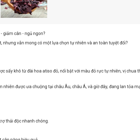
 - giảm cân - ngủ ngon?
t, nhưng vẫn mong có một lựa chọn tự nhiên và an toàn tuyệt đối?
được sấy khô từ đài hoa atiso đỏ, nổi bật với màu đỏ rực tự nhiên, vị chua 
n nhiên được ưa chuộng tại châu Âu, châu Á, và giờ đây, đang lan tỏa m
trợ thải độc nhanh chóng.
t cân nặng hiệu quả.