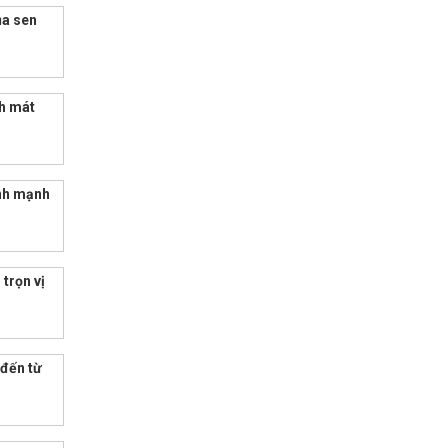
ủa sen
h mát
ành mạnh
trọn vị
 đến từ