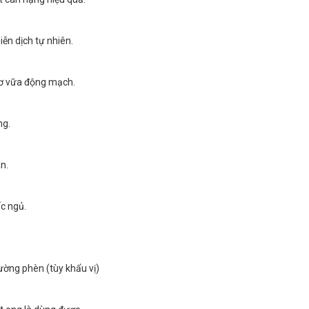
ễn dịch tự nhiên.
xơ vữa động mạch.
ng.
n.
ấc ngủ.
ường phèn (tùy khẩu vị)