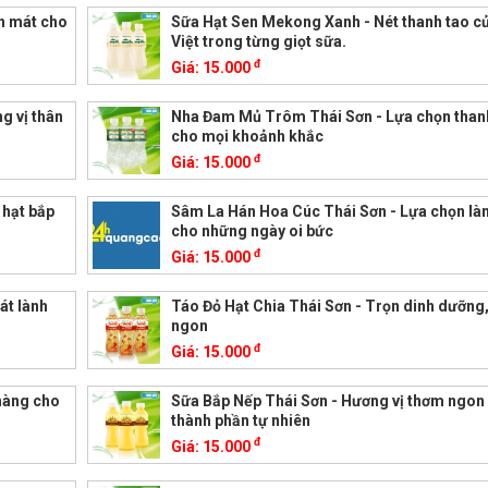
h mát cho
Sữa Hạt Sen Mekong Xanh - Nét thanh tao c
Việt trong từng giọt sữa.
đ
Giá:
15.000
g vị thân
Nha Đam Mủ Trôm Thái Sơn - Lựa chọn than
cho mọi khoảnh khắc
đ
Giá:
15.000
 hạt bắp
Sâm La Hán Hoa Cúc Thái Sơn - Lựa chọn l
cho những ngày oi bức
đ
Giá:
15.000
át lành
Táo Đỏ Hạt Chia Thái Sơn - Trọn dinh dưỡng, 
ngon
đ
Giá:
15.000
hàng cho
Sữa Bắp Nếp Thái Sơn - Hương vị thơm ngon
thành phần tự nhiên
đ
Giá:
15.000