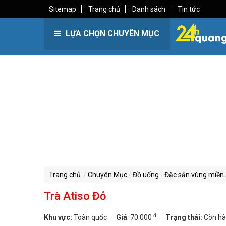
Sitemap
Trang chủ
Danh sách
Tin tức
LỰA CHỌN CHUYÊN MỤC
Trang chủ
Chuyên Mục
Đồ uống - Đặc sản vùng miền
Trà Atiso Đỏ
đ
Khu vực:
Toàn quốc
Giá
:
70.000
Trạng thái:
Còn h