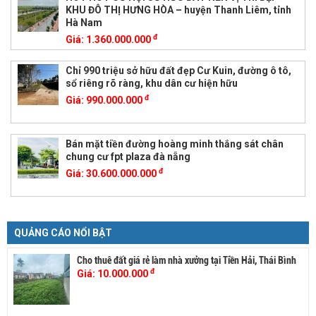
KHU ĐÔ THỊ HƯNG HÒA – huyện Thanh Liêm, tỉnh
Hà Nam
đ
Giá:
1.360.000.000
Chỉ 990 triệu sở hữu đất đẹp Cư Kuin, đường ô tô,
sổ riêng rõ ràng, khu dân cư hiện hữu
đ
Giá:
990.000.000
Bán mặt tiền đường hoàng minh thắng sát chân
chung cư fpt plaza đà nẵng
đ
Giá:
30.600.000.000
QUẢNG CÁO NỔI BẬT
Cho thuê đất giá rẻ làm nhà xưởng tại Tiền Hải, Thái Bình
đ
Giá:
10.000.000