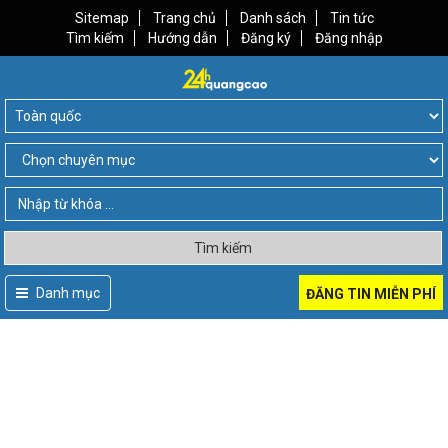
Sitemap
Trang chủ
Danh sách
Tin tức
Tìm kiếm
Hướng dẫn
Đăng ký
Đăng nhập
Tìm kiếm
Danh mục
ĐĂNG TIN MIỄN PHÍ