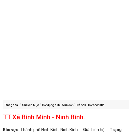
Trang chủ
Chuyên Mục
Bất động sản - Nhà đất
Đất bán - Đất cho thuê
TT Xã Bình Minh - Ninh Bình.
Khu vực:
Thành phố Ninh Bình, Ninh Bình
Giá
:
Liên hệ
Trạng