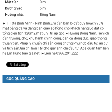
Mặt tiền:
0 m
Đường vào:
5 m
Hướng nhà:
Đông Nam
► TT Xã Bình Minh - Ninh Bình.Em cần bán lô đất quy hoạch 95%
mặt bằng đã và đang bàn giao sổ hồng cho khách hàng.Lô đất có
tổng diện tích 120m2 mặt 6.Vị trí áp góc. ♦ Hướng Đông Nam.Tiện ích
gần trường, chợ, khu hành chính công, dân cư đông đúc, giao thông
thuận tiện. Pháp lý chuẩn chỉ sẵn công chứng.Phù hợp đầu tư, an cư
và tích sản.Giá chỉ hơn 1tỷ cho quý anh chị đầu tư. Ace quan tâm liên
hệ Em Hùng báo giá nét. ►Liên hệ 0366.291.222
GÓC QUẢNG CÁO