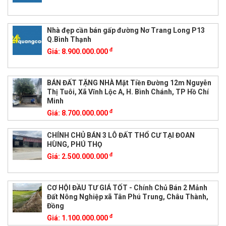
Nhà đẹp cần bán gấp đường Nơ Trang Long P13
Q.Bình Thạnh
đ
Giá:
8.900.000.000
BÁN ĐẤT TẶNG NHÀ Mặt Tiền Đường 12m Nguyễn
Thị Tuôi, Xã Vĩnh Lộc A, H. Bình Chánh, TP Hồ Chí
Minh
đ
Giá:
8.700.000.000
CHÍNH CHỦ BÁN 3 LÔ ĐẤT THỔ CƯ TẠI ĐOAN
HÙNG, PHÚ THỌ
đ
Giá:
2.500.000.000
CƠ HỘI ĐẦU TƯ GIÁ TỐT - Chính Chủ Bán 2 Mảnh
Đất Nông Nghiệp xã Tân Phú Trung, Châu Thành,
Đồng
đ
Giá:
1.100.000.000