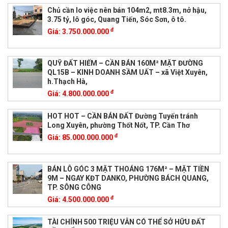
Chủ cần lo việc nên bán 104m2, mt8.3m, nở hậu,
3.75 tỷ, lô góc, Quang Tiến, Sóc Sơn, ô tô.
đ
Giá:
3.750.000.000
QUỸ ĐẤT HIẾM – CẦN BÁN 160M² MẶT ĐƯỜNG
QL15B – KINH DOANH SẦM UẤT – xã Việt Xuyên,
h.Thạch Hà,
đ
Giá:
4.800.000.000
HOT HOT – CẦN BÁN ĐẤT Đường Tuyến tránh
Long Xuyên, phường Thốt Nốt, TP. Cần Thơ
đ
Giá:
85.000.000.000
BÁN LÔ GÓC 3 MẶT THOÁNG 176M² – MẶT TIỀN
9M – NGAY KĐT DANKO, PHƯỜNG BÁCH QUANG,
TP. SÔNG CÔNG
đ
Giá:
4.500.000.000
TÀI CHÍNH 500 TRIỆU VẪN CÓ THỂ SỞ HỮU ĐẤT