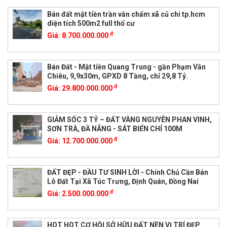
Bán đất mặt tiền trần văn chẩm xã củ chi tp.hcm
diện tích 500m2 full thổ cư
đ
Giá:
8.700.000.000
Bán Đất - Mặt tiền Quang Trung - gần Phạm Văn
Chiêu, 9,9x30m, GPXD 8 Tầng, chỉ 29,8 Tỷ.
đ
Giá:
29.800.000.000
GIẢM SỐC 3 TỶ – ĐẤT VÀNG NGUYỄN PHAN VINH,
SƠN TRÀ, ĐẦ NẴNG - SÁT BIỂN CHỈ 100M
đ
Giá:
12.700.000.000
ĐẤT ĐẸP - ĐẦU TƯ SINH LỜI - Chính Chủ Cần Bán
Lô Đất Tại Xã Túc Trưng, Định Quán, Đồng Nai
đ
Giá:
2.500.000.000
HOT HOT CƠ HỘI SỞ HỮU ĐẤT NỀN VỊ TRÍ ĐẸP