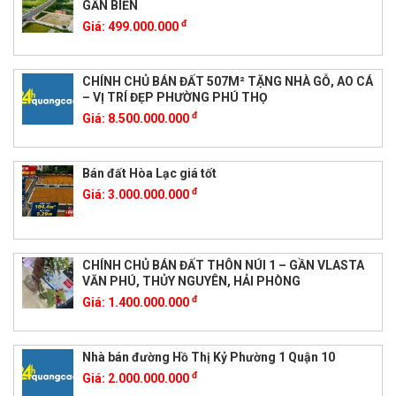
GẦN BIỂN
đ
Giá:
499.000.000
CHÍNH CHỦ BÁN ĐẤT 507M² TẶNG NHÀ GỖ, AO CÁ
– VỊ TRÍ ĐẸP PHƯỜNG PHÚ THỌ
đ
Giá:
8.500.000.000
Bán đất Hòa Lạc giá tốt
đ
Giá:
3.000.000.000
CHÍNH CHỦ BÁN ĐẤT THÔN NÚI 1 – GẦN VLASTA
VĂN PHÚ, THỦY NGUYÊN, HẢI PHÒNG
đ
Giá:
1.400.000.000
Nhà bán đường Hồ Thị Kỷ Phường 1 Quận 10
đ
Giá:
2.000.000.000