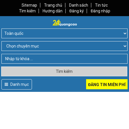
Sitemap
Trang chủ
Danh sách
Tin tức
Tìm kiếm
Hướng dẫn
Đăng ký
Đăng nhập
Tìm kiếm
Danh mục
ĐĂNG TIN MIỄN PHÍ