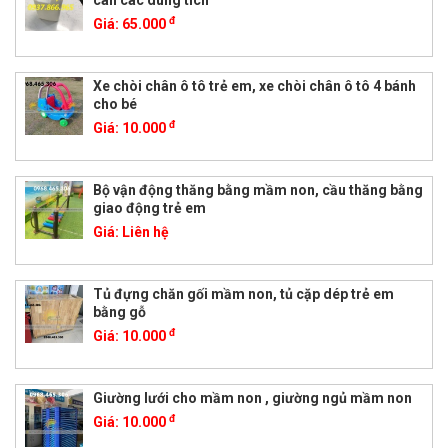
đ
Giá:
65.000
Xe chòi chân ô tô trẻ em, xe chòi chân ô tô 4 bánh
cho bé
đ
Giá:
10.000
Bộ vận động thăng bằng mầm non, cầu thăng bằng
giao động trẻ em
Giá:
Liên hệ
Tủ đựng chăn gối mầm non, tủ cặp dép trẻ em
bằng gỗ
đ
Giá:
10.000
Giường lưới cho mầm non , giường ngủ mầm non
đ
Giá:
10.000