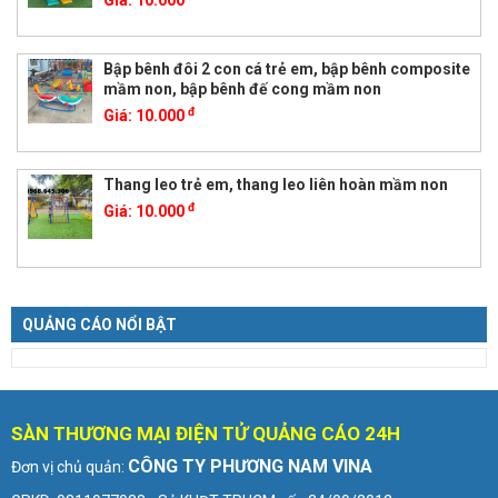
Bập bênh đôi 2 con cá trẻ em, bập bênh composite
mầm non, bập bênh đế cong mầm non
đ
Giá:
10.000
Thang leo trẻ em, thang leo liên hoàn mầm non
đ
Giá:
10.000
QUẢNG CÁO NỔI BẬT
SÀN THƯƠNG MẠI ĐIỆN TỬ QUẢNG CÁO 24H
CÔNG TY PHƯƠNG NAM VINA
Đơn vị chủ quản: