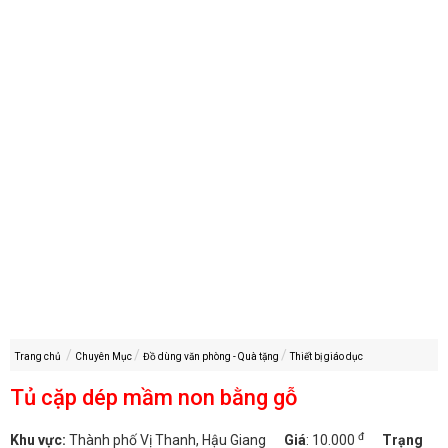
Trang chủ
Chuyên Mục
Đồ dùng văn phòng - Quà tặng
Thiết bị giáo dục
Tủ cặp dép mầm non bằng gỗ
đ
Khu vực:
Thành phố Vị Thanh, Hậu Giang
Giá
:
10.000
Trạng