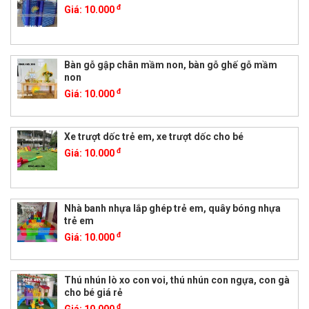
đ
Giá:
10.000
Bàn gỗ gập chân mầm non, bàn gỗ ghế gỗ mầm
non
đ
Giá:
10.000
Xe trượt dốc trẻ em, xe trượt dốc cho bé
đ
Giá:
10.000
Nhà banh nhựa lắp ghép trẻ em, quây bóng nhựa
trẻ em
đ
Giá:
10.000
Thú nhún lò xo con voi, thú nhún con ngựa, con gà
cho bé giá rẻ
đ
Giá:
10.000