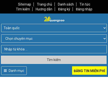
Sitemap
Trang chủ
Danh sách
Tin tức
Tìm kiếm
Hướng dẫn
Đăng ký
Đăng nhập
Tìm kiếm
Danh mục
ĐĂNG TIN MIỄN PHÍ