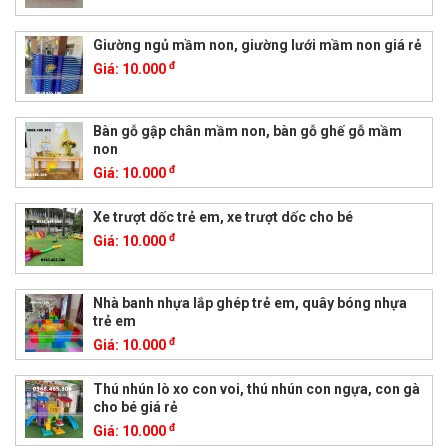
Giường ngủ mầm non, giường lưới mầm non giá rẻ
đ
Giá:
10.000
Bàn gỗ gập chân mầm non, bàn gỗ ghế gỗ mầm
non
đ
Giá:
10.000
Xe trượt dốc trẻ em, xe trượt dốc cho bé
đ
Giá:
10.000
Nhà banh nhựa lắp ghép trẻ em, quây bóng nhựa
trẻ em
đ
Giá:
10.000
Thú nhún lò xo con voi, thú nhún con ngựa, con gà
cho bé giá rẻ
đ
Giá:
10.000