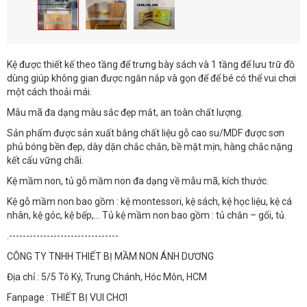
Kệ được thiết kế theo tầng để trưng bày sách và 1 tầng để lưu trữ đồ
dùng giúp không gian được ngăn nắp và gọn để để bé có thể vui chơi
một cách thoải mái.
Mẫu mã đa dạng màu sắc đẹp mắt, an toàn chất lượng.
Sản phẩm được sản xuất bằng chất liệu gỗ cao su/MDF được sơn
phủ bóng bền đẹp, dày dặn chắc chắn, bề mặt mịn, hàng chắc nặng
kết cấu vững chãi.
Kệ mầm non, tủ gỗ mầm non đa dạng về mẫu mã, kích thước.
Kệ gỗ mầm non bao gồm : kệ montessori, kệ sách, kệ học liệu, kệ cá
nhân, kệ góc, kệ bếp,… Tủ kệ mầm non bao gồm : tủ chăn – gối, tủ.
.--------------------------------
CÔNG TY TNHH THIẾT BỊ MẦM NON ÁNH DƯƠNG
Địa chỉ : 5/5 Tô Ký, Trung Chánh, Hóc Môn, HCM
Fanpage : THIẾT BỊ VUI CHƠI