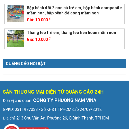
Bập bênh đôi 2 con cá trẻ em, bập bênh composite
mầm non, bập bênh đế cong mầm non
đ
Giá:
10.000
Thang leo trẻ em, thang leo liên hoàn mầm non
đ
Giá:
10.000
QUẢNG CÁO NỔI BẬT
SÀN THƯƠNG MẠI ĐIỆN TỬ QUẢNG CÁO 24H
CÔNG TY PHƯƠNG NAM VINA
Đơn vị chủ quản:
GPKD: 0311977038 - Sở KHĐT TPHCM cấp 24/09/2012
Địa chỉ: 213 Chu Văn An, Phường 26, Q.Bình Thạnh, TPHCM