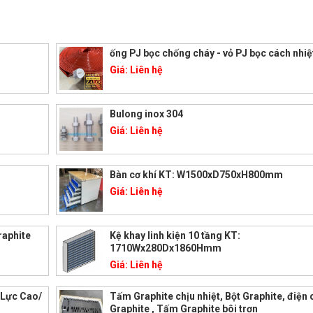
ống PJ bọc chống cháy - vỏ PJ bọc cách nhiệ
Giá:
Liên hệ
Bulong inox 304
Giá:
Liên hệ
Bàn cơ khí KT: W1500xD750xH800mm
Giá:
Liên hệ
raphite
Kệ khay linh kiện 10 tầng KT:
1710Wx280Dx1860Hmm
Giá:
Liên hệ
 Lực Cao/
Tấm Graphite chịu nhiệt, Bột Graphite, điện
Graphite , Tấm Graphite bôi trơn