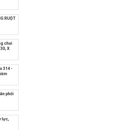
ỐNG RUỘT
ng chui
T30, X
x 314 -
 mềm
hân phối
 lực,