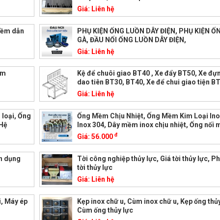
Giá:
Liên hệ
mềm dẫn
PHỤ KIỆN ỐNG LUỒN DÂY ĐIỆN, PHỤ KIỆN 
GÀ, ĐẦU NỐI ỐNG LUỒN DÂY ĐIỆN,
Giá:
Liên hệ
mm
Kệ để chuôi giao BT40 , Xe đẩy BT50, Xe đự
dao tiên BT30, BT40, Xe để chui giao tiện B
Giá:
Liên hệ
loại, Ống
Ống Mềm Chịu Nhiệt, Ống Mềm Kim Loại Ino
 Hệ
Inox 304, Dây mềm inox chịu nhiệt, Ống nối
đ
Giá:
56.000
ên dụng
Tời công nghiệp thủy lực, Giá tời thủy lực, P
tời thủy lực
Giá:
Liên hệ
i, Máy ép
Kẹp inox chữ u, Cùm inox chữ u, Kẹp ống thủy
Cùm ống thủy lực