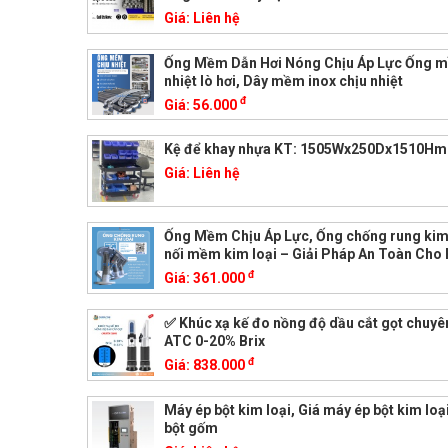
Giá:
Liên hệ
Ống Mềm Dẫn Hơi Nóng Chịu Áp Lực Ống 
nhiệt lò hơi, Dây mềm inox chịu nhiệt
đ
Giá:
56.000
Kệ để khay nhựa KT: 1505Wx250Dx1510H
Giá:
Liên hệ
Ống Mềm Chịu Áp Lực, Ống chống rung kim 
nối mềm kim loại – Giải Pháp An Toàn Cho
đ
Giá:
361.000
✅ Khúc xạ kế đo nồng độ dầu cắt gọt chuy
ATC 0-20% Brix
đ
Giá:
838.000
Máy ép bột kim loại, Giá máy ép bột kim loạ
bột gốm