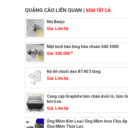
QUẢNG CÁO LIÊN QUAN
|
XEM TẤT CẢ
Nối Banjo
Giá:
Liên hệ
Mặt bích hàn lồng tiêu chuẩn SAE 3000
đ
Giá:
200.000
Kệ để chuôi dao BT40 3 tầng
Giá:
Liên hệ
Cung cấp Graphite tấm chặn đuôi lò, tấm G
bôi trơn
Giá:
Liên hệ
Ống Mềm Kim Loại/ Ống Mềm Inox Chịu Áp
Ống Mềm Thủy Lực