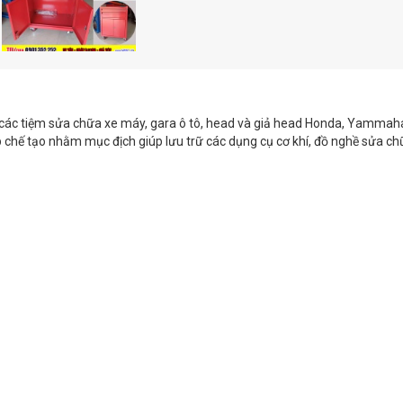
 các tiệm sửa chữa xe máy, gara ô tô, head và giả head Honda, Yammaha
p chế tạo nhằm mục địch giúp lưu trữ các dụng cụ cơ khí, đồ nghề sửa c