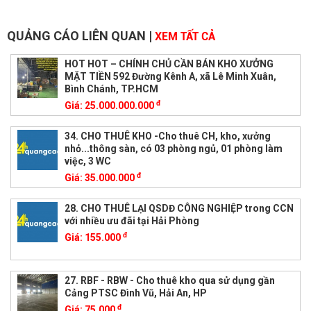
QUẢNG CÁO LIÊN QUAN
|
XEM TẤT CẢ
HOT HOT – CHÍNH CHỦ CẦN BÁN KHO XƯỞNG
MẶT TIỀN 592 Đường Kênh A, xã Lê Minh Xuân,
Bình Chánh, TP.HCM
đ
Giá:
25.000.000.000
34. CHO THUÊ KHO -Cho thuê CH, kho, xưởng
nhỏ...thông sàn, có 03 phòng ngủ, 01 phòng làm
việc, 3 WC
đ
Giá:
35.000.000
28. CHO THUÊ LẠI QSDĐ CÔNG NGHIỆP trong CCN
với nhiều ưu đãi tại Hải Phòng
đ
Giá:
155.000
27. RBF - RBW - Cho thuê kho qua sử dụng gần
Cảng PTSC Đình Vũ, Hải An, HP
đ
Giá:
75.000