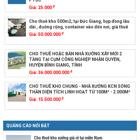
đ
Giá:
25.000
Cho thuê kho 500m2, tại Đức Giang, hợp đồng lâu
dài , đường rộng, container vào đến nơi, giá thuê
đ
Giá:
50.000.000
CHO THUÊ HOẶC BÁN NHÀ XƯỞNG XÂY MỚI 2
TẦNG TẠI CỤM CÔNG NGHIỆP NHÂN QUYỀN,
HUYỆN BÌNH GIANG, TỈNH
đ
Giá:
36.000.000.000
CHO THUÊ KHO CHUNG - NHÀ XƯỞNG KCN SÓNG
THẦN DIỆN TÍCH LINH HOẠT TỪ 100M² - 2.000M²
đ
Giá:
15.500.000
QUẢNG CÁO NỔI BẬT
Cho thuê kho xưởng giá rẻ tại miền Nam