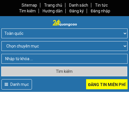
Sitemap
Trang chủ
Danh sách
Tin tức
Tìm kiếm
Hướng dẫn
Đăng ký
Đăng nhập
Tìm kiếm
Danh mục
ĐĂNG TIN MIỄN PHÍ