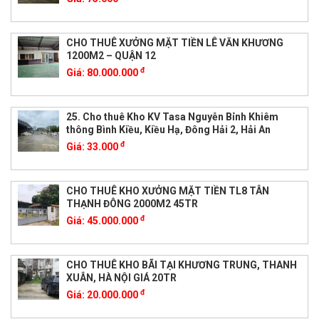
CHO THUÊ XƯỞNG MẶT TIỀN LÊ VĂN KHƯƠNG
1200M2 – QUẬN 12
đ
Giá:
80.000.000
25. Cho thuê Kho KV Tasa Nguyễn Bỉnh Khiêm
thông Bình Kiều, Kiều Hạ, Đông Hải 2, Hải An
đ
Giá:
33.000
CHO THUÊ KHO XƯỞNG MẶT TIỀN TL8 TÂN
THẠNH ĐÔNG 2000M2 45TR
đ
Giá:
45.000.000
CHO THUÊ KHO BÃI TẠI KHƯƠNG TRUNG, THANH
XUÂN, HÀ NỘI GIÁ 20TR
đ
Giá:
20.000.000