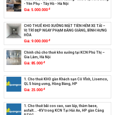
- Yên Phụ - Tây Hồ - Hà Nội
đ
Giá:
5.000.000
CHO THUÊ KHO XƯỞNG MẶT TIỀN HẺM XE TẢI –
VỊ TRÍ ĐẸP NGAY PHẠM ĐĂNG GIẢNG, BÌNH HƯNG
HÒA
đ
Giá:
9.000.000
Chính chủ cho thuê kho xưởng tại KCN Phú Thị –
Gia Lâm, Hà Nội
đ
Giá:
85.000
1. Cho thuê KHO gần Khách sạn Cô VĨnh, Lisemco,
QL 5 hùng ương, Hồng Bàng, HP
đ
Giá:
25.000
1. Cho thuê bãi cos cao, san lấp, thảm base,
asfalt... -KV trong KCN Tại Hải An, HP gần Cảng
PTSC