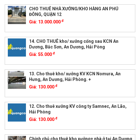
CHO THUÊ NHÀ XƯỞNG/KHO HÀNG AN PHÚ
ĐÔNG, QUẬN 12
đ
Giá:
13.000.000
14. CHO THUÊ kho/ xưởng cổng sau KCN An
Dương, Bắc Sơn, An Dương, Hải Pòng
đ
Giá:
55.000
13. Cho thuê kho/ xưởng KV KCN Nomura, An
Hưng, An Dương, Hải Phòng. +
đ
Giá:
130.000
12. Cho thuê xưởng KV công ty Samnec, An Lão,
Hải Phòng
đ
Giá:
130.000
Chính chủ cho thuê kho xưởng+ nhà ở tại An Dương