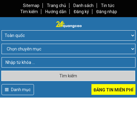
Sitemap
Trang chủ
Danh sách
Tin tức
Tìm kiếm
Hướng dẫn
Đăng ký
Đăng nhập
Tìm kiếm
Danh mục
ĐĂNG TIN MIỄN PHÍ