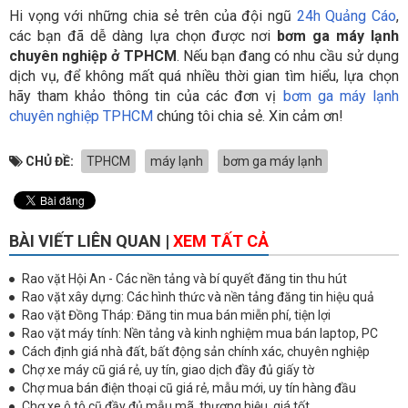
Hi vọng với những chia sẻ trên của đội ngũ
24h Quảng Cáo
,
các bạn đã dễ dàng lựa chọn được nơi
bơm ga máy lạnh
chuyên nghiệp ở TPHCM
. Nếu bạn đang có nhu cầu sử dụng
dịch vụ, để không mất quá nhiều thời gian tìm hiểu, lựa chọn
hãy tham khảo thông tin của các đơn vị
bơm ga máy lạnh
chuyên nghiệp TPHCM
chúng tôi chia sẻ. Xin cảm ơn!
CHỦ ĐỀ:
TPHCM
máy lạnh
bơm ga máy lạnh
BÀI VIẾT LIÊN QUAN |
XEM TẤT CẢ
Rao vặt Hội An - Các nền tảng và bí quyết đăng tin thu hút
Rao vặt xây dựng: Các hình thức và nền tảng đăng tin hiệu quả
Rao vặt Đồng Tháp: Đăng tin mua bán miễn phí, tiện lợi
Rao vặt máy tính: Nền tảng và kinh nghiệm mua bán laptop, PC
Cách định giá nhà đất, bất động sản chính xác, chuyên nghiệp
Chợ xe máy cũ giá rẻ, uy tín, giao dịch đầy đủ giấy tờ
Chợ mua bán điện thoại cũ giá rẻ, mẫu mới, uy tín hàng đầu
Chợ xe ô tô cũ đầy đủ mẫu mã, thương hiệu, giá tốt