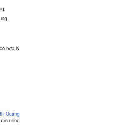
ng.
ung.
có hợp lý
4h Quảng
nước uống