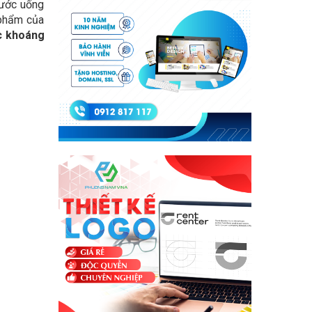
nước uống
 phẩm của
ớc khoáng