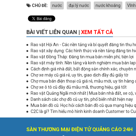
CHỦ ĐỀ:
nước
đại lý nước
nước khoáng
Vĩnh
BÀI VIẾT LIÊN QUAN |
XEM TẤT CẢ
Rao vặt Hội An - Các nền tảng và bí quyết đăng tin thu h
Rao vặt xây dựng: Các hình thức và nền tảng đăng tin h
Rao vặt Đồng Tháp: Đăng tin mua bán miễn phí, tiện lợi
Rao vặt máy tính: Nền tảng và kinh nghiệm mua bán lap
Cách định giá nhà đất, bất động sản chính xác, chuyên 
Chợ xe máy cũ giá rẻ, uy tín, giao dịch đầy đủ giấy tờ
Chợ mua bán điện thoại cũ giá rẻ, mẫu mới, uy tín hàng
Chợ xe ô tô cũ đầy đủ mẫu mã, thương hiệu, giá tốt
Rao vặt Quảng Ngãi mới nhất | Mua bán nhà đất, xe cộ, 
Danh sách các chợ đồ cũ uy tín, phổ biến nhất hiện nay
Mua bán đồ cũ: Học hỏi cách bán đồ cũ qua mạng hiệu 
C2C là gì? Tìm hiểu mô hình kinh doanh Customer to C
SÀN THƯƠNG MẠI ĐIỆN TỬ QUẢNG CÁO 24H