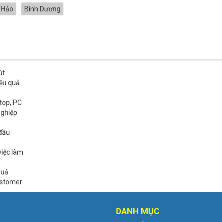
 Hảo
Bình Dương
út
iệu quả
top, PC
nghiệp
 đầu
việc làm
quả
ustomer
DANH MỤC