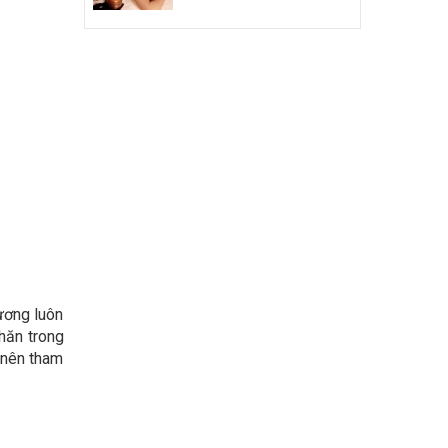
ương luôn
hăn trong
 nên tham