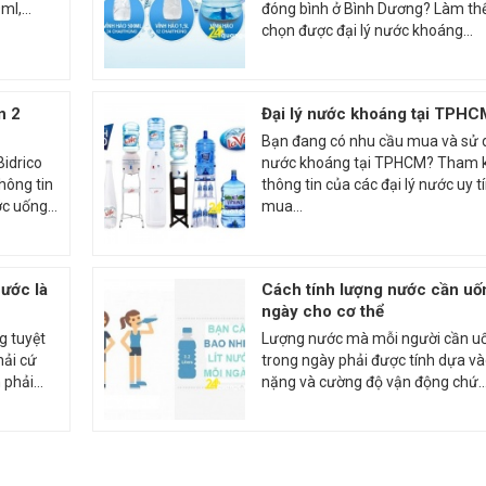
l,...
đóng bình ở Bình Dương? Làm th
chọn được đại lý nước khoáng...
n 2
Đại lý nước khoáng tại TPHC
Bạn đang có nhu cầu mua và sử
idrico
nước khoáng tại TPHCM? Tham 
hông tin
thông tin của các đại lý nước uy t
c uống...
mua...
nước là
Cách tính lượng nước cần uố
ngày cho cơ thể
 tuyệt
Lượng nước mà mỗi người cần u
hải cứ
trong ngày phải được tính dựa v
phải...
nặng và cường độ vận động chứ..