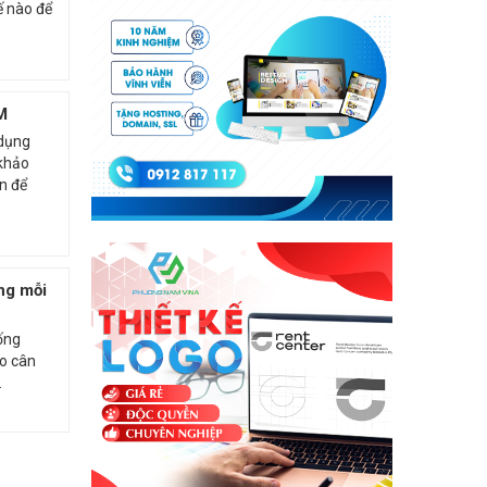
ế nào để
M
 dụng
khảo
ín để
ng mỗi
ống
ào cân
.