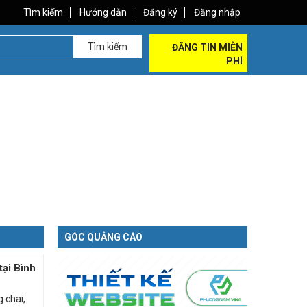
Tìm kiếm
Hướng dẫn
Đăng ký
Đăng nhập
Tìm kiếm
ĐĂNG TIN MIỄN
PHÍ
GÓC QUẢNG CÁO
tại Bình
 chai,