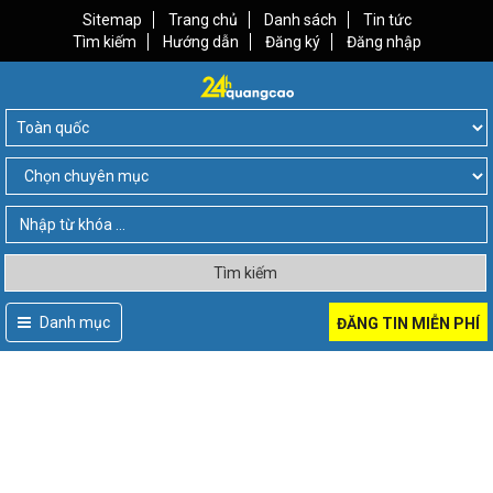
Sitemap
Trang chủ
Danh sách
Tin tức
Tìm kiếm
Hướng dẫn
Đăng ký
Đăng nhập
Tìm kiếm
Danh mục
ĐĂNG TIN MIỄN PHÍ