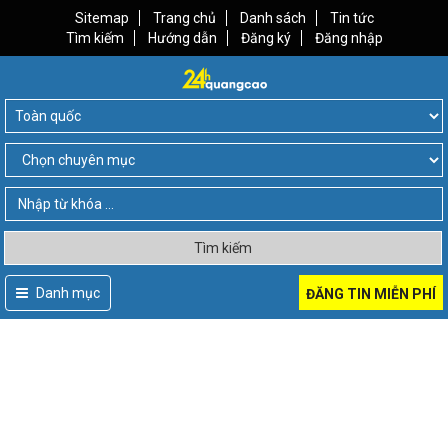
Sitemap
Trang chủ
Danh sách
Tin tức
Tìm kiếm
Hướng dẫn
Đăng ký
Đăng nhập
Tìm kiếm
Danh mục
ĐĂNG TIN MIỄN PHÍ