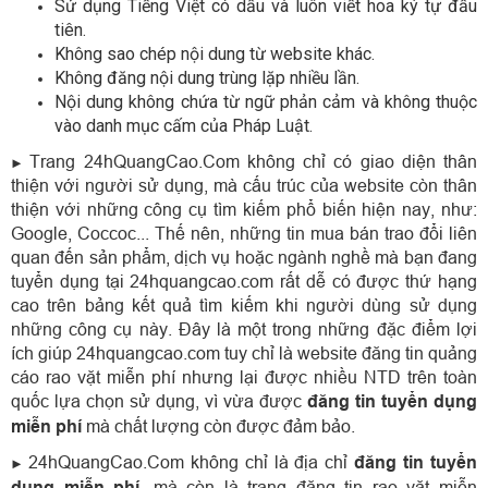
Sử dụng Tiếng Việt có dấu và luôn viết hoa ký tự đầu
tiên.
Không sao chép nội dung từ website khác.
Không đăng nội dung trùng lặp nhiều lần.
Nội dung không chứa từ ngữ phản cảm và không thuộc
vào danh mục cấm của Pháp Luật.
Trang 24hQuangCao.Com không chỉ có giao diện thân
►
thiện với người sử dụng, mà cấu trúc của website còn thân
thiện với những công cụ tìm kiếm phổ biến hiện nay, như:
Google, Coccoc... Thế nên, những tin mua bán trao đổi liên
quan đến sản phẩm, dịch vụ hoặc ngành nghề mà bạn đang
tuyển dụng tại 24hquangcao.com rất dễ có được thứ hạng
cao trên bảng kết quả tìm kiếm khi người dùng sử dụng
những công cụ này. Đây là một trong những đặc điểm lợi
ích giúp 24hquangcao.com tuy chỉ là website đăng tin quảng
cáo rao vặt miễn phí nhưng lại được nhiều NTD trên toàn
quốc lựa chọn sử dụng, vì vừa được
đăng tin tuyển dụng
miễn phí
mà chất lượng còn được đảm bảo.
24hQuangCao.Com không chỉ là địa chỉ
đăng tin tuyển
►
dụng miễn phí
, mà còn là trang đăng tin rao vặt miễn