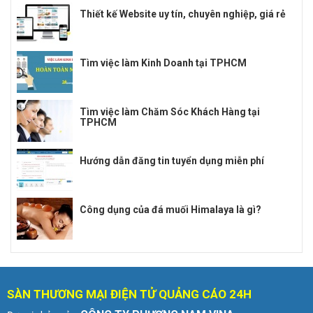
Thiết kế Website uy tín, chuyên nghiệp, giá rẻ
Tìm việc làm Kinh Doanh tại TPHCM
Tìm việc làm Chăm Sóc Khách Hàng tại
TPHCM
Hướng dẫn đăng tin tuyển dụng miễn phí
Công dụng của đá muối Himalaya là gì?
SÀN THƯƠNG MẠI ĐIỆN TỬ QUẢNG CÁO 24H