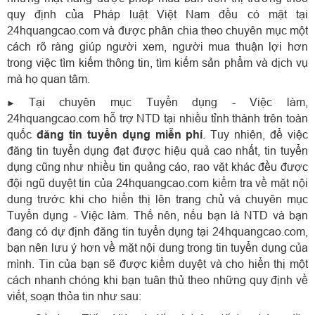
quy định của Pháp luật Việt Nam đều có mặt tại
24hquangcao.com và được phân chia theo chuyên mục một
cách rõ ràng giúp người xem, người mua thuận lợi hơn
trong việc tìm kiếm thông tin, tìm kiếm sản phẩm và dịch vụ
mà họ quan tâm.
Tại chuyên mục Tuyển dụng - Việc làm,
►
24hquangcao.com hỗ trợ NTD tại nhiều tỉnh thành trên toàn
quốc
đăng tin tuyển dụng miễn phí
. Tuy nhiên, để việc
đăng tin tuyển dụng đạt được hiệu quả cao nhất, tin tuyển
dụng cũng như nhiều tin quảng cáo, rao vặt khác đều được
đội ngũ duyệt tin của 24hquangcao.com kiểm tra về mặt nội
dung trước khi cho hiển thị lên trang chủ và chuyên mục
Tuyển dụng - Việc làm. Thế nên, nếu bạn là NTD và bạn
đang có dự định đăng tin tuyển dụng tại 24hquangcao.com,
bạn nên lưu ý hơn về mặt nội dung trong tin tuyển dụng của
mình. Tin của bạn sẽ được kiểm duyệt và cho hiển thị một
cách nhanh chóng khi bạn tuân thủ theo những quy định về
viết, soạn thỏa tin như sau: