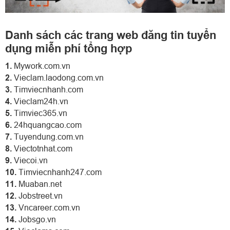
Danh sách các trang web đăng tin tuyển
dụng miễn phí tổng hợp
1.
Mywork.com.vn
2.
Vieclam.laodong.com.vn
3.
Timviecnhanh.com
4.
Vieclam24h.vn
5.
Timviec365.vn
6.
24hquangcao.com
7.
Tuyendung.com.vn
8.
Viectotnhat.com
9.
Viecoi.vn
10.
Timviecnhanh247.com
11.
Muaban.net
12.
Jobstreet.vn
13.
Vncareer.com.vn
14.
Jobsgo.vn