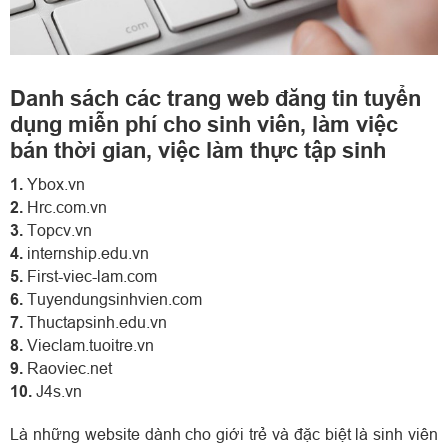
Danh sách các trang web đăng tin tuyển
dụng miễn phí cho sinh viên, làm việc
bán thời gian, việc làm thực tập sinh
1.
Ybox.vn
2.
Hrc.com.vn
3.
Topcv.vn
4.
internship.edu.vn
5.
First-viec-lam.com
6.
Tuyendungsinhvien.com
7.
Thuctapsinh.edu.vn
8.
Vieclam.tuoitre.vn
9.
Raoviec.net
10.
J4s.vn
Là những website dành cho giới trẻ và đặc biệt là sinh viên