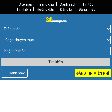
Sitemap
Trang chủ
Danh sách
Tin tức
Tìm kiếm
Hướng dẫn
Đăng ký
Đăng nhập
Tìm kiếm
Danh mục
ĐĂNG TIN MIỄN PHÍ