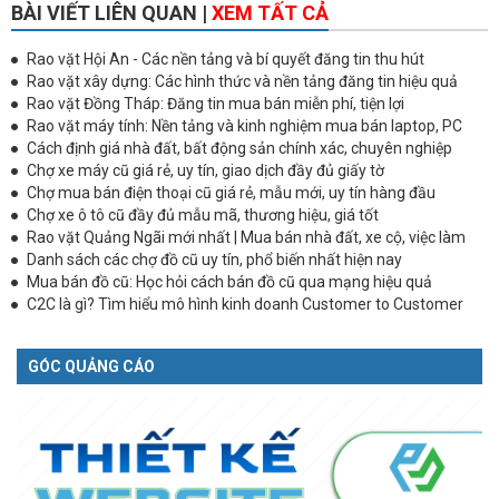
BÀI VIẾT LIÊN QUAN |
XEM TẤT CẢ
Rao vặt Hội An - Các nền tảng và bí quyết đăng tin thu hút
Rao vặt xây dựng: Các hình thức và nền tảng đăng tin hiệu quả
Rao vặt Đồng Tháp: Đăng tin mua bán miễn phí, tiện lợi
Rao vặt máy tính: Nền tảng và kinh nghiệm mua bán laptop, PC
Cách định giá nhà đất, bất động sản chính xác, chuyên nghiệp
Chợ xe máy cũ giá rẻ, uy tín, giao dịch đầy đủ giấy tờ
Chợ mua bán điện thoại cũ giá rẻ, mẫu mới, uy tín hàng đầu
Chợ xe ô tô cũ đầy đủ mẫu mã, thương hiệu, giá tốt
Rao vặt Quảng Ngãi mới nhất | Mua bán nhà đất, xe cộ, việc làm
Danh sách các chợ đồ cũ uy tín, phổ biến nhất hiện nay
Mua bán đồ cũ: Học hỏi cách bán đồ cũ qua mạng hiệu quả
C2C là gì? Tìm hiểu mô hình kinh doanh Customer to Customer
GÓC QUẢNG CÁO