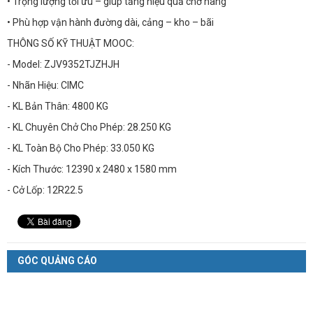
• Trọng lượng tối ưu – giúp tăng hiệu quả chở hàng
• Phù hợp vận hành đường dài, cảng – kho – bãi
THÔNG SỐ KỸ THUẬT MOOC:
- Model: ZJV9352TJZHJH
- Nhãn Hiệu: CIMC
- KL Bản Thân: 4800 KG
- KL Chuyên Chở Cho Phép: 28.250 KG
- KL Toàn Bộ Cho Phép: 33.050 KG
- Kích Thước: 12390 x 2480 x 1580 mm
- Cở Lốp: 12R22.5
GÓC QUẢNG CÁO