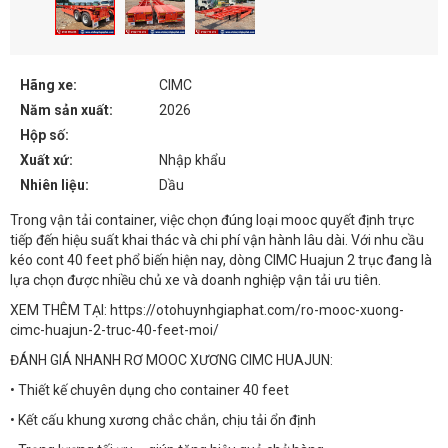
Hãng xe:
CIMC
Năm sản xuất:
2026
Hộp số:
Xuất xứ:
Nhập khẩu
Nhiên liệu:
Dầu
Trong vận tải container, việc chọn đúng loại mooc quyết định trực
tiếp đến hiệu suất khai thác và chi phí vận hành lâu dài. Với nhu cầu
kéo cont 40 feet phổ biến hiện nay, dòng CIMC Huajun 2 trục đang là
lựa chọn được nhiều chủ xe và doanh nghiệp vận tải ưu tiên.
XEM THÊM TẠI: https://otohuynhgiaphat.com/ro-mooc-xuong-
cimc-huajun-2-truc-40-feet-moi/
ĐÁNH GIÁ NHANH RƠ MOOC XƯƠNG CIMC HUAJUN:
• Thiết kế chuyên dụng cho container 40 feet
• Kết cấu khung xương chắc chắn, chịu tải ổn định