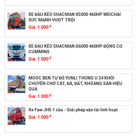
XE ĐẦU KÉO SHACMAN X5000 460HP WEICHAI
SỨC MẠNH VƯỢT TRỘI
đ
Giá:
1.000
XE ĐẦU KÉO SHACMAN X6000 460HP ĐỘNG CƠ
CUMMINS
đ
Giá:
1.000
MOOC BEN TỰ ĐỔ YUNLI THÙNG U 24 KHỐI
CHUYÊN CHỞ CÁT, ĐÁ, ĐẤT, KHOÁNG SẢN HIỆU
QUẢ
đ
Giá:
1.000
Xe Faw JH5 1 cầu - Giải pháp vận tải linh hoạt
đ
Giá:
1.000