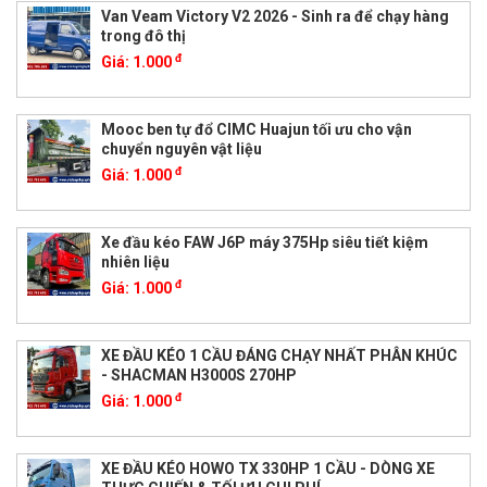
Van Veam Victory V2 2026 - Sinh ra để chạy hàng
trong đô thị
đ
Giá:
1.000
Mooc ben tự đổ CIMC Huajun tối ưu cho vận
chuyển nguyên vật liệu
đ
Giá:
1.000
Xe đầu kéo FAW J6P máy 375Hp siêu tiết kiệm
nhiên liệu
đ
Giá:
1.000
XE ĐẦU KÉO 1 CẦU ĐÁNG CHẠY NHẤT PHÂN KHÚC
- SHACMAN H3000S 270HP
đ
Giá:
1.000
XE ĐẦU KÉO HOWO TX 330HP 1 CẦU - DÒNG XE