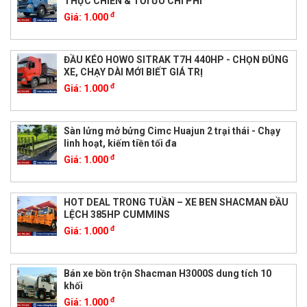
THỰC CHIẾN & TỐI ƯU CHI PHÍ
đ
Giá:
1.000
ĐẦU KÉO HOWO SITRAK T7H 440HP - CHỌN ĐÚNG
XE, CHẠY DÀI MỚI BIẾT GIÁ TRỊ
đ
Giá:
1.000
Sàn lửng mở bửng Cimc Huajun 2 trại thái - Chạy
linh hoạt, kiếm tiền tối đa
đ
Giá:
1.000
HOT DEAL TRONG TUẦN – XE BEN SHACMAN ĐẦU
LỆCH 385HP CUMMINS
đ
Giá:
1.000
Bán xe bồn trộn Shacman H3000S dung tích 10
khối
đ
Giá:
1.000