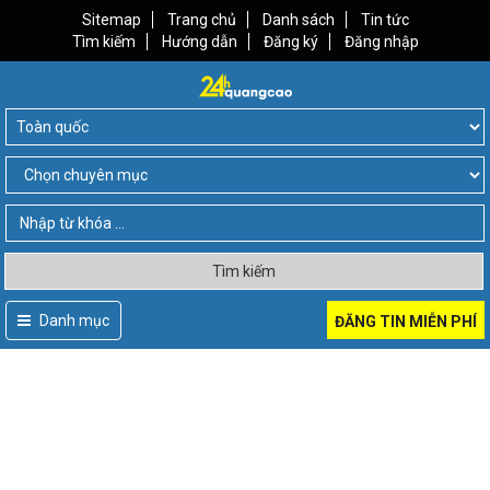
Sitemap
Trang chủ
Danh sách
Tin tức
Tìm kiếm
Hướng dẫn
Đăng ký
Đăng nhập
Tìm kiếm
Danh mục
ĐĂNG TIN MIỄN PHÍ