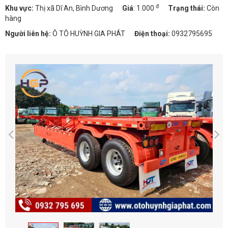
đ
Khu vực:
Thị xã Dĩ An, Bình Dương
Giá
:
1.000
Trạng thái:
Còn
hàng
Người liên hệ:
Ô TÔ HUỲNH GIA PHÁT
Điện thoại:
0932795695