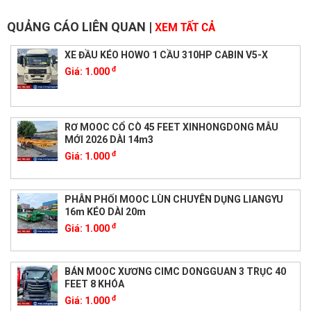
QUẢNG CÁO LIÊN QUAN
|
XEM TẤT CẢ
XE ĐẦU KÉO HOWO 1 CẦU 310HP CABIN V5-X
đ
Giá:
1.000
RƠ MOOC CỔ CÒ 45 FEET XINHONGDONG MẪU
MỚI 2026 DÀI 14m3
đ
Giá:
1.000
PHÂN PHỐI MOOC LÙN CHUYÊN DỤNG LIANGYU
16m KÉO DÀI 20m
đ
Giá:
1.000
BÁN MOOC XƯƠNG CIMC DONGGUAN 3 TRỤC 40
FEET 8 KHÓA
đ
Giá:
1.000