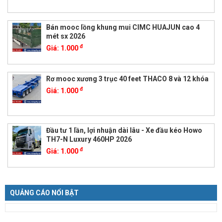
Bán mooc lồng khung mui CIMC HUAJUN cao 4
mét sx 2026
đ
Giá:
1.000
Rơ mooc xương 3 trục 40 feet THACO 8 và 12 khóa
đ
Giá:
1.000
Đầu tư 1 lần, lợi nhuận dài lâu - Xe đầu kéo Howo
TH7-N Luxury 460HP 2026
đ
Giá:
1.000
QUẢNG CÁO NỔI BẬT