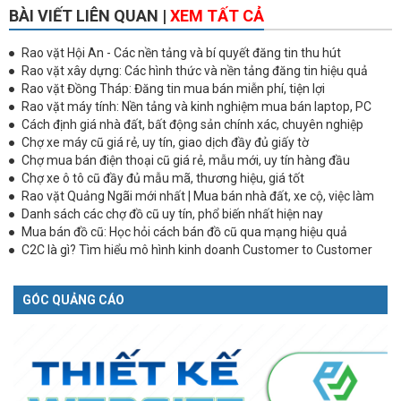
BÀI VIẾT LIÊN QUAN |
XEM TẤT CẢ
Rao vặt Hội An - Các nền tảng và bí quyết đăng tin thu hút
Rao vặt xây dựng: Các hình thức và nền tảng đăng tin hiệu quả
Rao vặt Đồng Tháp: Đăng tin mua bán miễn phí, tiện lợi
Rao vặt máy tính: Nền tảng và kinh nghiệm mua bán laptop, PC
Cách định giá nhà đất, bất động sản chính xác, chuyên nghiệp
Chợ xe máy cũ giá rẻ, uy tín, giao dịch đầy đủ giấy tờ
Chợ mua bán điện thoại cũ giá rẻ, mẫu mới, uy tín hàng đầu
Chợ xe ô tô cũ đầy đủ mẫu mã, thương hiệu, giá tốt
Rao vặt Quảng Ngãi mới nhất | Mua bán nhà đất, xe cộ, việc làm
Danh sách các chợ đồ cũ uy tín, phổ biến nhất hiện nay
Mua bán đồ cũ: Học hỏi cách bán đồ cũ qua mạng hiệu quả
C2C là gì? Tìm hiểu mô hình kinh doanh Customer to Customer
GÓC QUẢNG CÁO