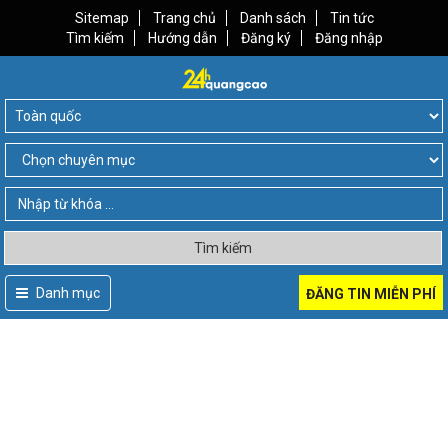
Sitemap
Trang chủ
Danh sách
Tin tức
Tìm kiếm
Hướng dẫn
Đăng ký
Đăng nhập
Tìm kiếm
Danh mục
ĐĂNG TIN MIỄN PHÍ