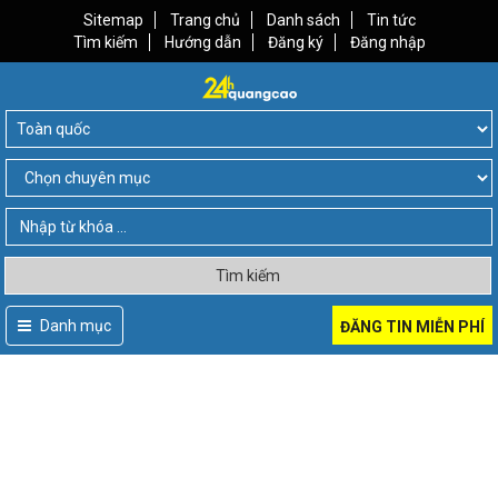
Sitemap
Trang chủ
Danh sách
Tin tức
Tìm kiếm
Hướng dẫn
Đăng ký
Đăng nhập
Tìm kiếm
Danh mục
ĐĂNG TIN MIỄN PHÍ