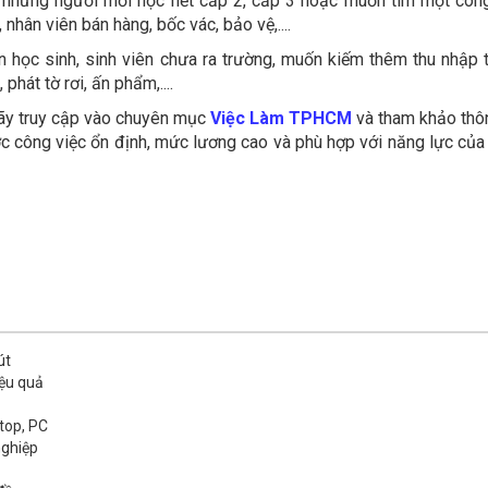
 những người mới học hết cấp 2, cấp 3 hoặc muốn tìm một công
 nhân viên bán hàng, bốc vác, bảo vệ,....
n học sinh, sinh viên chưa ra trường, muốn kiếm thêm thu nhập t
phát tờ rơi, ấn phẩm,....
hãy truy cập vào chuyên mục
Việc Làm TPHCM
và tham khảo thôn
c công việc ổn định, mức lương cao và phù hợp với năng lực của 
út
iệu quả
top, PC
nghiệp