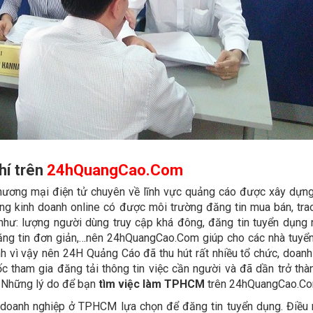
hí trên
24hQuangCao.Com
ương mại điện tử chuyên về lĩnh vực quảng cáo được xây dựn
ang kinh doanh online có được môi trường đăng tin mua bán, tra
 như: lượng người dùng truy cập khá đông, đăng tin tuyển dụng 
đăng tin đơn giản,…nên 24hQuangCao.Com giúp cho các nhà tuyể
h vì vậy nên 24H Quảng Cáo đã thu hút rất nhiều tổ chức, doanh
 tham gia đăng tải thông tin việc cần người và đã dần trở thàn
. Những lý do để bạn
tìm việc làm TPHCM
trên 24hQuangCao.Com
 doanh nghiệp ở TPHCM lựa chọn để đăng tin tuyển dụng. Điều