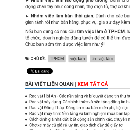
Nhóm việc làm lao động phổ thông
: Dành cho
►
động chân tay như: công nhân, thợ điện tử, thợ cơ khí,
Nhóm việc làm bán thời gian
: Dành cho các bạ
►
gian rảnh rỗi như: bán hàng, phục vụ, gia sư dạy kèm, 
Nếu bạn đang có nhu cầu
tìm việc làm ở TPHCM
, 
tổ chức, doanh nghiệp đăng tuyển để có thể tìm đượ
Chúc bạn sớm tìm được việc làm như ý!
CHỦ ĐỀ:
TPHCM
việc làm
tìm việc làm
BÀI VIẾT LIÊN QUAN |
XEM TẤT CẢ
Rao vặt Hội An - Các nền tảng và bí quyết đăng tin thu h
Rao vặt xây dựng: Các hình thức và nền tảng đăng tin h
Rao vặt Đồng Tháp: Đăng tin mua bán miễn phí, tiện lợi
Rao vặt máy tính: Nền tảng và kinh nghiệm mua bán lap
Cách định giá nhà đất, bất động sản chính xác, chuyên 
Chợ xe máy cũ giá rẻ, uy tín, giao dịch đầy đủ giấy tờ