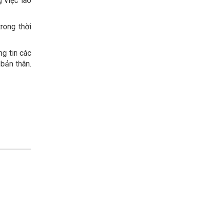
 việc lao
rong thời
g tin các
bản thân.