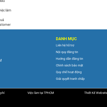
 đầu
việc làm
quả
ustomer
DANH MỤC
Liên hệ hỗ trợ
Nội quy đăng tin
Hướng dẫn đăng tin
CM
Chính sách bảo mật
Quy chế hoạt động
Giải quyết tranh chấp
 phí
Việc làm tại TPHCM
Thiết Kế Websit