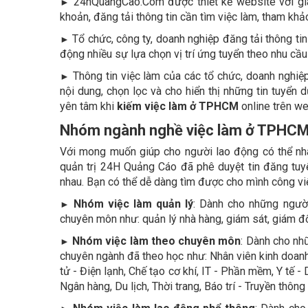
24hQuangCao.Com được thiết kế website với giao
►
khoản, đăng tải thông tin cần tìm việc làm, tham khả
Tổ chức, công ty, doanh nghiệp đăng tải thông ti
►
động nhiều sự lựa chọn vị trí ứng tuyển theo nhu cầu
Thông tin việc làm của các tổ chức, doanh nghi
►
nội dung, chọn lọc và cho hiển thị những tin tuyển
yên tâm khi
kiếm việc làm ở TPHCM
online trên we
Nhóm ngành nghề việc làm ở TPHCM
Với mong muốn giúp cho người lao động có thể nh
quản trị 24H Quảng Cáo đã phê duyệt tin đăng tuyể
nhau. Bạn có thể dễ dàng tìm được cho mình công v
Nhóm việc làm quản lý
: Dành cho những người
►
chuyên môn như: quản lý nhà hàng, giám sát, giám đố
Nhóm việc làm theo chuyên môn
: Dành cho nh
►
chuyên ngành đã theo học như: Nhân viên kinh doanh,
tử - Điện lạnh, Chế tạo cơ khí, IT - Phần mềm, Y tế -
Ngân hàng, Du lịch, Thời trang, Báo trí - Truyền thôn