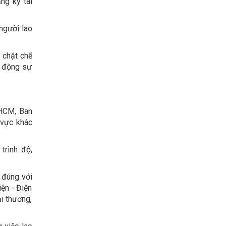
ng ký tài
người lao
 chặt chẽ
o động sự
PHCM, Ban
 vực khác
trình độ,
 đúng với
iện - Điện
ại thương,