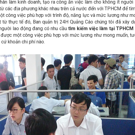
ân làm kinh doanh, tạo ra công ăn việc làm cho không ít người 
 từ các địa phương khác nhau trên cả nước đến với TPHCM để tìm
một công việc phù hợp với trình độ, năng lực và mức lương như 
 từ thực tế đó, Ban quản trị 24H Quảng Cáo chúng tôi đã xây d
người lao động đang có nhu cầu
tìm kiếm việc làm tại TPHCM
 có được một công việc phù hợp với mức lương như mong muốn, t
 cứ khoản chi phí nào.