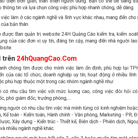
 diện đơn giản, thân thiện người dùng. Bạn có thể dễ dàng đă
o thông tin và lựa chọn công việc phù hợp nhanh chóng, dễ dàng.
n việc làm ở các ngành nghề và lĩnh vực khác nhau, mang đến cho 
 của bản thân.
ệp được Ban quản trị website 24H Quảng Cáo kiểm tra, kiểm soát
 dụng của các đơn vị uy tín, đáng tin cậy, mang đến nhà người la
bsite.
 trên
24hQuangCao.Com
anh chóng tìm được cho mình việc làm ổn định, phù hợp tại T
n của các tổ chức, doanh nghiệp uy tín, hoạt động ở nhiều lĩnh
iệc phù hợp thuộc một trong các nhóm ngành nghề như:
 có nhu cầu tìm việc với mức lương cao, công việc đòi hỏi có 
c, phó giám đốc, trưởng phòng,....
ững người có nhu cầu tìm việc mà mình từng có kinh nghiệm hoặc
 Kế toán - Kiểm toán, Hành chính - Văn phòng, Marketing - PR, Đ
 Dược, Xây dựng - Kiến trúc - Thiết kế, Biên dịch - Phiên dịch, Ngo
g và nhiều ngành nghề khác.