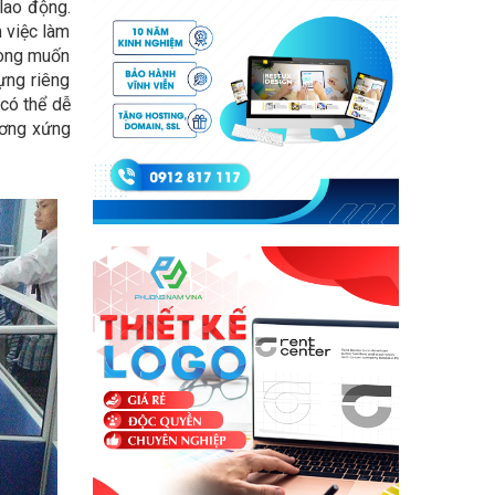
lao động.
 việc làm
mong muốn
ựng riêng
có thể dễ
ương xứng