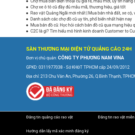
Chợ mua bán điện thoại cũ giá rẻ, mẫu mới, uy tín hàng
Chợ xe ô tô cũ đầy đủ mẫu mã, thương hiệu, giá tốt
Rao vặt Quảng Ngãi mới nhất | Mua bán nhà đất, xe cộ, 
Danh sách các chợ đồ cũ uy tín, phổ biến nhất hiện nay
Mua bán đồ cũ: Học hỏi cách bán đồ cũ qua mạng hiệu 
C2C là gì? Tìm hiểu mô hình kinh doanh Customer to C
SÀN THƯƠNG MẠI ĐIỆN TỬ QUẢNG CÁO 24H
CÔNG TY PHƯƠNG NAM VINA
Đơn vị chủ quản:
GPKD: 0311977038 - Sở KHĐT TPHCM cấp 24/09/2012
Địa chỉ: 213 Chu Văn An, Phường 26, Q.Bình Thạnh, TPH
Đăng tin quảng cáo rao vặt
Đăng tin rao vặt miễn
Hướng dẫn lấy mã xác minh đăng ký