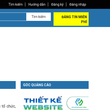
Tìm kiếm
Hướng dẫn
Đăng ký
Đăng nhập
Tìm kiếm
ĐĂNG TIN MIỄN
PHÍ
GÓC QUẢNG CÁO
 tổ chức,