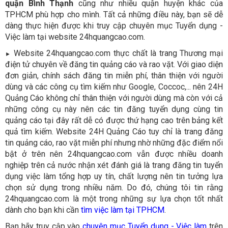
quận Bình Thạnh
cũng như nhiều quận huyện khác của
TPHCM phù hợp cho mình. Tất cả những điều này, bạn sẽ dễ
dàng thực hiện được khi truy cập chuyên mục Tuyển dụng -
Việc làm tại website 24hquangcao.com.
Website 24hquangcao.com thực chất là trang Thương mại
►
điện tử chuyên về đăng tin quảng cáo và rao vặt. Với giao diện
đơn giản, chính sách đăng tin miễn phí, thân thiện với người
dùng và các công cụ tìm kiếm như Google, Coccoc,... nên 24H
Quảng Cáo không chỉ thân thiện với người dùng mà còn với cả
những công cụ này nên các tin đăng tuyển dụng cùng tin
quảng cáo tại đây rất dễ có được thứ hạng cao trên bảng kết
quả tìm kiếm. Website 24H Quảng Cáo tuy chỉ là trang đăng
tin quảng cáo, rao vặt miễn phí nhưng nhờ những đặc điểm nổi
bật ở trên nên 24hquangcao.com vẫn được nhiều doanh
nghiệp trên cả nước nhận xét đánh giá là trang đăng tin tuyển
dụng việc làm tổng hợp uy tín, chất lượng nên tin tưởng lựa
chọn sử dụng trong nhiều năm. Do đó, chúng tôi tin rằng
24hquangcao.com là một trong những sự lựa chọn tốt nhất
dành cho bạn khi cần
tìm việc làm tại TPHCM
.
Bạn hãy truy cập vào
chuyên mục Tuyển dụng - Việc làm
trên