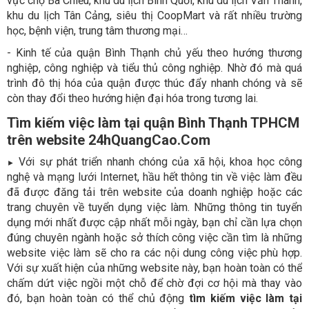
vực chợ Bà Chiểu, khu du lịch Bình Quới, khu du lịch Văn Thánh,
khu du lịch Tân Cảng, siêu thị CoopMart và rất nhiều trường
học, bệnh viện, trung tâm thương mại…
- Kinh tế của quận Bình Thạnh chủ yếu theo hướng thương
nghiệp, công nghiệp và tiểu thủ công nghiệp. Nhờ đó mà quá
trình đô thị hóa của quận được thúc đẩy nhanh chóng và sẽ
còn thay đổi theo hướng hiện đại hóa trong tương lai.
Tìm kiếm việc làm tại quận Bình Thạnh TPHCM
trên website 24hQuangCao.Com
Với sự phát triển nhanh chóng của xã hội, khoa học công
►
nghệ và mạng lưới Internet, hầu hết thông tin về việc làm đều
đã được đăng tải trên website của doanh nghiệp hoặc các
trang chuyên về tuyển dụng việc làm. Những thông tin tuyển
dụng mới nhất được cập nhất mỗi ngày, bạn chỉ cần lựa chọn
đúng chuyên ngành hoặc sở thích công việc cần tìm là những
website việc làm sẽ cho ra các nội dung công việc phù hợp.
Với sự xuất hiện của những website này, bạn hoàn toàn có thể
chấm dứt việc ngồi một chỗ để chờ đợi cơ hội mà thay vào
đó, bạn hoàn toàn có thể chủ động
tìm kiếm việc làm tại