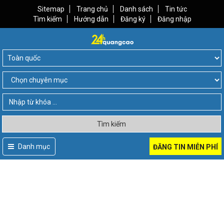
Sitemap
Trang chủ
Danh sách
Tin tức
Tìm kiếm
Hướng dẫn
Đăng ký
Đăng nhập
Tìm kiếm
Danh mục
ĐĂNG TIN MIỄN PHÍ