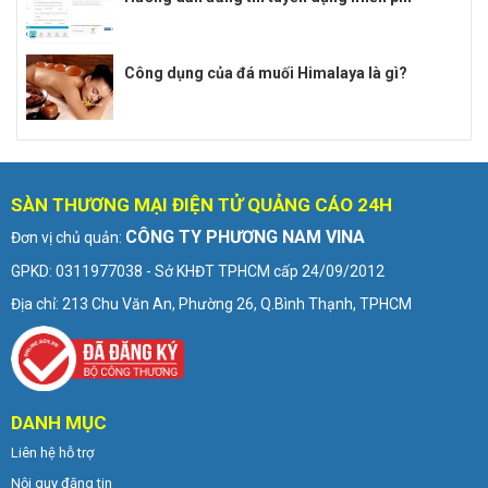
Công dụng của đá muối Himalaya là gì?
SÀN THƯƠNG MẠI ĐIỆN TỬ QUẢNG CÁO 24H
CÔNG TY PHƯƠNG NAM VINA
Đơn vị chủ quản:
GPKD: 0311977038 - Sở KHĐT TPHCM cấp 24/09/2012
Địa chỉ: 213 Chu Văn An, Phường 26, Q.Bình Thạnh, TPHCM
DANH MỤC
Liên hệ hỗ trợ
Nội quy đăng tin