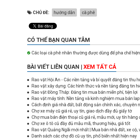
CHỦ ĐỀ:
hướng dẫn
cà phê
CÓ THỂ BẠN QUAN TÂM
Các loại cà phê nhân thường được dùng để pha chế hiện
BÀI VIẾT LIÊN QUAN |
XEM TẤT CẢ
Rao vặt Hội An - Các nền tảng và bí quyết đăng tin thu h
Rao vặt xây dựng: Các hình thức và nền tảng đăng tin h
Rao vặt Đồng Tháp: Đăng tin mua bán miễn phí, tiện lợi
Rao vặt máy tính: Nền tảng và kinh nghiệm mua bán lap
Cách định giá nhà đất, bất động sản chính xác, chuyên 
Chợ xe máy cũ giá rẻ, uy tín, giao dịch đầy đủ giấy tờ
Chợ mua bán điện thoại cũ giá rẻ, mẫu mới, uy tín hàng
Chợ xe ô tô cũ đầy đủ mẫu mã, thương hiệu, giá tốt
Rao vặt Quảng Ngãi mới nhất | Mua bán nhà đất, xe cộ, 
Danh sách các chợ đồ cũ uy tín, phổ biến nhất hiện nay