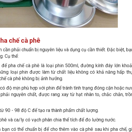
pha chế cà phê
n cần phải chuẩn bị nguyên liệu và dụng cụ cần thiết. Đặc biệt, b
. Cụ thể:
 để pha chế cà phê là loại phin 500ml, đường kính đáy lớn kho
ững loại phin được làm từ chất liệu không có khả năng hấp th
chế cà phê không bị ảnh hưởng.
có độ mịn phù hợp với phin để tránh tình trạng đóng cặn hoặc nư
 phải nguyên chất, được rang xay từ hạt nhân to, chắc chắn, trồ
từ 90 - 98 độ C để tạo ra thành phẩm chất lượng.
phê và ca/ly có vạch phân chia thể tích để đo lường nước.
ia bạn có thể chuẩn bị để cho thêm vào cà phê sau khi pha chế, g