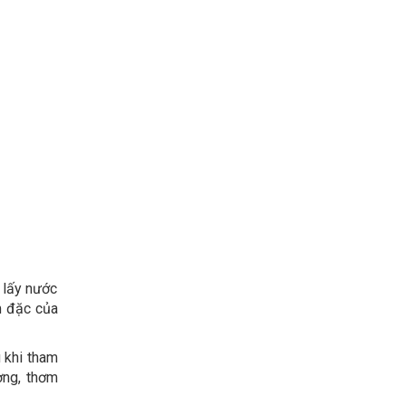
 lấy nước
m đặc của
 khi tham
ợng, thơm