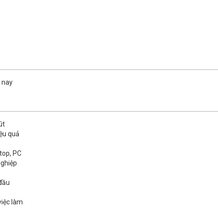
 nay
út
iệu quả
top, PC
nghiệp
 đầu
việc làm