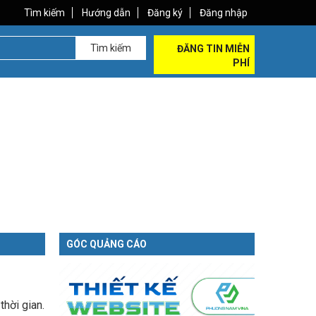
Tìm kiếm
Hướng dẫn
Đăng ký
Đăng nhập
Tìm kiếm
ĐĂNG TIN MIỄN
PHÍ
GÓC QUẢNG CÁO
hời gian.