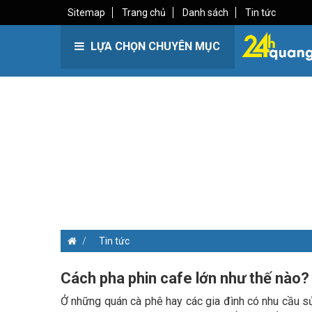
Sitemap
Trang chủ
Danh sách
Tin tức
LỰA CHỌN CHUYÊN MỤC
Tin tức
Cách pha phin cafe lớn như thế nào?
Ở những quán cà phê hay các gia đình có nhu cầu sử