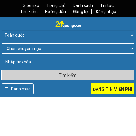
Sitemap
Trang chủ
Danh sách
Tin tức
Tìm kiếm
Hướng dẫn
Đăng ký
Đăng nhập
Tìm kiếm
Danh mục
ĐĂNG TIN MIỄN PHÍ