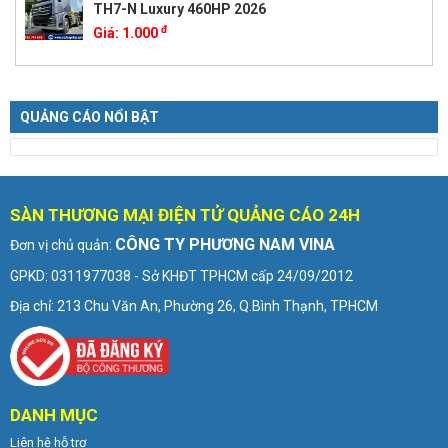
TH7-N Luxury 460HP 2026
đ
Giá:
1.000
QUẢNG CÁO NỔI BẬT
SÀN THƯƠNG MẠI ĐIỆN TỬ QUẢNG CÁO 24H
CÔNG TY PHƯƠNG NAM VINA
Đơn vị chủ quản:
GPKD: 0311977038 - Sở KHĐT TPHCM cấp 24/09/2012
Địa chỉ: 213 Chu Văn An, Phường 26, Q.Bình Thạnh, TPHCM
DANH MỤC
Liên hệ hỗ trợ