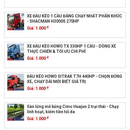
XE ĐẦU KÉO 1 CẦU ĐÁNG CHẠY NHẤT PHÂN KHÚC
- SHACMAN H3000S 270HP
đ
Giá:
1.000
XE ĐẦU KÉO HOWO TX 330HP 1 CẦU - DÒNG XE
THỰC CHIẾN & TỐI ƯU CHI PHÍ
đ
Giá:
1.000
ĐẦU KÉO HOWO SITRAK T7H 440HP - CHỌN ĐÚNG
XE, CHẠY DÀI MỚI BIẾT GIÁ TRỊ
đ
Giá:
1.000
Sàn lửng mở bửng Cimc Huajun 2 trại thái - Chạy
linh hoạt, kiếm tiền tối đa
đ
Giá:
1.000