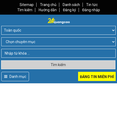
Sitemap
Trang chủ
Danh sách
Tin tức
Tìm kiếm
Hướng dẫn
Đăng ký
Đăng nhập
Tìm kiếm
Danh mục
ĐĂNG TIN MIỄN PHÍ