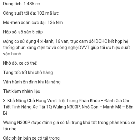
Dung tích: 1.485 cc
Công suất tối đa: 102 mã lực
Mô-men xoắn cực đại: 136 Nm
Hộp số: số sàn 5 cấp
Động cơ sử dụng 4 xi-lanh, 16 van, trục cam đôi DOHC kết hợp hệ
thống phun xăng điện tử và công nghệ DVVT giúp tối ưu hiệu suất
vận hành.
Nhờ đó, xe có thể:
Tăng tốc tốt khi chở hàng
Vận hành ổn định khi tải nặng
Tiết kiệm nhiên liệu
3. Khả Năng Chở Hàng Vượt Trội Trong Phân Khúc – Đánh Giá Chi
Tiết Tính Năng Xe Tải TQ Wuling N300P: Nhỏ Gọn – Mạnh Mẽ – Bền
Bỉ
Wuling N300P được đánh giá có tải trọng khá tốt trong phân khúc xe
tải nhẹ.
Các phiên bản xe có tải trọng: