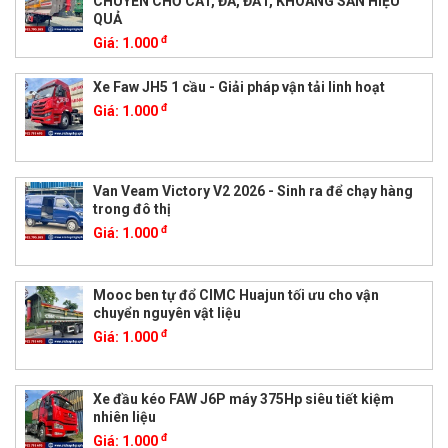
CHUYÊN CHỞ CÁT, ĐÁ, ĐẤT, KHOÁNG SẢN HIỆU
QUẢ
đ
Giá:
1.000
Xe Faw JH5 1 cầu - Giải pháp vận tải linh hoạt
đ
Giá:
1.000
Van Veam Victory V2 2026 - Sinh ra để chạy hàng
trong đô thị
đ
Giá:
1.000
Mooc ben tự đổ CIMC Huajun tối ưu cho vận
chuyển nguyên vật liệu
đ
Giá:
1.000
Xe đầu kéo FAW J6P máy 375Hp siêu tiết kiệm
nhiên liệu
đ
Giá:
1.000