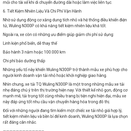
mỏi cho tài xế khi di chuyển đường dài hoặc làm việc liên tục.
6. Tiết Kiệm Nhiên Liệu Và Chi Phí Vận Hành
Nhờ sử dụng động cơ xăng dung tích nhỏ và hệ thống điều khiển điện
tử, Wuling N300P có khả năng tiết kiệm nhiên liệu khá tốt.
Ngoài ra, xe còn có những ưu điểm giúp giảm chi phí sử dụng:
Linh kiện phổ biến, dễ thay thế
Bảo hành 3 năm hoặc 100.000 km
Chi phí bảo dưỡng thấp
Những yếu tố này khiến Wuling N300P trở thành mẫu xe phù hợp cho
người kinh doanh vận tải nhỏ hoặc khởi nghiệp giao hàng.
Nhìn chung, xe tải TQ Wuling N300P là một trong những mẫu xe tải
nhẹ đáng chú ý trên thị trường hiện nay. Với thiết kế nhỏ gọn, động cơ
mạnh mẽ, tải trọng tốt cùng nhiều trang bị tiện nghi hiện đại, mẫu xe
này đáp ứng tốt nhu cầu vận chuyển hàng hóa trong đô thị.
Đối với những người đang tìm kiếm một chiếc xe tải nhỏ giá hợp lý,
tiết kiệm nhiên liệu và bền bỉ để kinh doanh, Wuling N300P là lựa chọn
rất đáng cân nhắc.