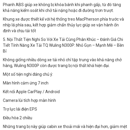
Phanh ABS giúp xe không bị khóa bánh khi phanh gấp, từ đó tăng
khả năng kiểm soát khi chở tải nặng hoặc đi đường trơn trượt.
Khung xe được thiết kế với hệ thống treo MacPherson phía trước và
nhíp lá phía sau, kết hợp giảm chấn thủy lực giúp xe vận hành ổn
định và chịu tải tốt
5. Nội Thất Tiện Nghi So Với Xe Tải Cùng Phân Khúc – Đánh Giá Chi
Tiết Tính Năng Xe Tải TQ Wuling N300P: Nhỏ Gọn – Mạnh Mẽ – Bền
Bỉ
Không giống nhiều dòng xe tải nhỏ chỉ tập trung vào khả năng chở
hàng, Wuling N300P còn được trang bị nội thất khá hiện đại.
Một số tiện nghi đáng chú ý:
Màn hình cảm ứng 7 inch
Kết nối Apple CarPlay / Android
Camera lùi tích hợp màn hình
Trợ lực lái điện EPS
Điều hòa 2 chiều
Những trang bị này giúp cabin xe thoải mái và hiện đại hơn, giảm mệt