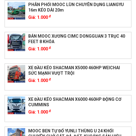
PHÂN PHỐI MOOC LÙN CHUYÊN DỤNG LIANGYU
16m KÉO DÀI 20m
đ
Giá:
1.000
BÁN MOOC XƯƠNG CIMC DONGGUAN 3 TRỤC 40
FEET 8 KHÓA
đ
Giá:
1.000
XE ĐẦU KÉO SHACMAN X5000 460HP WEICHAI
SỨC MẠNH VƯỢT TRỘI
đ
Giá:
1.000
XE ĐẦU KÉO SHACMAN X6000 460HP ĐỘNG CƠ
CUMMINS
đ
Giá:
1.000
MOOC BEN TỰ ĐỔ YUNLI THÙNG U 24 KHỐI