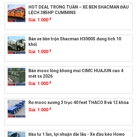
HOT DEAL TRONG TUẦN – XE BEN SHACMAN ĐẦU
LỆCH 385HP CUMMINS
đ
Giá:
1.000
Bán xe bồn trộn Shacman H3000S dung tích 10
khối
đ
Giá:
1.000
Bán mooc lồng khung mui CIMC HUAJUN cao 4
mét sx 2026
đ
Giá:
1.000
Rơ mooc xương 3 trục 40 feet THACO 8 và 12 khóa
đ
Giá:
1.000
Đầu tư 1 lần, lợi nhuận dài lâu - Xe đầu kéo Howo