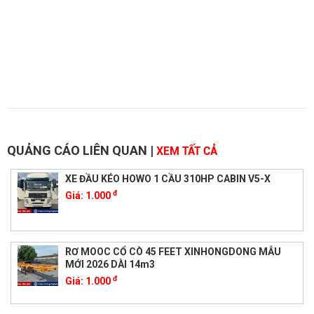
QUẢNG CÁO LIÊN QUAN
|
XEM TẤT CẢ
XE ĐẦU KÉO HOWO 1 CẦU 310HP CABIN V5-X
đ
Giá:
1.000
RƠ MOOC CỔ CÒ 45 FEET XINHONGDONG MẪU
MỚI 2026 DÀI 14m3
đ
Giá:
1.000