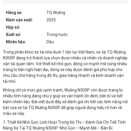
Hãng xe:
TQ Wuling
Năm sản xuất:
2025
Hộp số:
Xuất xứ:
Trong nước
Nhiên liệu:
Dầu
Trong phân khúc xe tải nhẹ dưới 1 tấn tại Việt Nam, xe tải TQ Wuling
N300P đang trở thành lựa chọn được nhiều cá nhân và doanh nghiệp
vận tải quan tâm. Với thiết kế nhỏ gọn, động cơ mạnh mẽ cùng nhiều
trang bị tiện nghi hiện đại, dòng xe này được đánh giá phù hợp cho
nhu cầu chở hàng trong đô thị, giao hàng nhanh và kinh doanh vận
tải nhỏ.
Không chỉ có mức giá cạnh tranh, Wuling N300P còn được trang bị
nhiều tính năng đáng chú ý giúp xe vận hành ổn định, bền bỉ và tiết
kiệm nhiên liệu. Bài viết dưới đây sẽ đánh giá chi tiết các tính năng nổi
bật của xe tải TQ Wuling N300P để giúp người dùng hiểu rõ hơn về
mẫu xe này.
1. Thiết Kế Nhỏ Gọn, Linh Hoạt Trong Đô Thị – Đánh Giá Chi Tiết Tính
Năng Xe Tải TQ Wuling N300P: Nhỏ Gọn – Mạnh Mẽ – Bền Bỉ