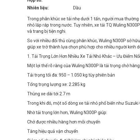
Hộp số:
Nhiên liệu:
Dầu
Trong phân khúc xe tải nhẹ dưới 1 tấn, người mua thường
nhỏ lắp ráp trong nước. Tuy nhiên, xe tải TQ Wuling N300P
và trang bị tiện nghi.
So với nhiều đối thủ cùng phân khúc, Wuling N300P sở hữu 
giúp xe trở thành lựa chọn phù hợp cho nhiều người kinh d
1. Tải Trọng Lớn Hơn Nhiều Xe Tải Nhỏ Khác – Ưu Điểm Nổ
Một lợi thế rõ ràng của Wuling N300P là tải trọng chở hàn
Tải trọng tối đa: 950 – 1.050 kg tùy phiên bản
Tổng trọng lượng xe: 2.285 kg
Thùng xe dài tới 2.7 m
Trong khi đó, một số dòng xe tải nhỏ phổ biến như Suzuki 
Nhờ tải trọng lớn hơn, Wuling N300P giúp:
Chở được nhiều hàng hơn mỗi chuyến
Tăng hiệu quả vận chuyển