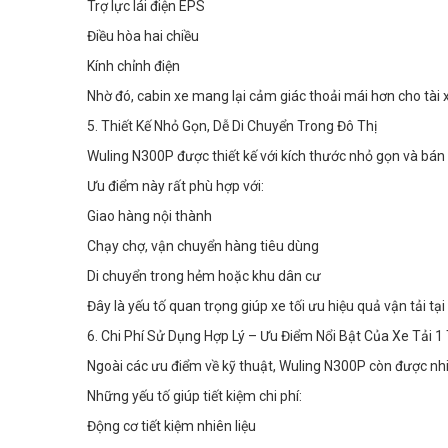
Trợ lực lái điện EPS
Điều hòa hai chiều
Kính chỉnh điện
Nhờ đó, cabin xe mang lại cảm giác thoải mái hơn cho tài xế 
5. Thiết Kế Nhỏ Gọn, Dễ Di Chuyển Trong Đô Thị
Wuling N300P được thiết kế với kích thước nhỏ gọn và bán
Ưu điểm này rất phù hợp với:
Giao hàng nội thành
Chạy chợ, vận chuyển hàng tiêu dùng
Di chuyển trong hẻm hoặc khu dân cư
Đây là yếu tố quan trọng giúp xe tối ưu hiệu quả vận tải tại
6. Chi Phí Sử Dụng Hợp Lý – Ưu Điểm Nổi Bật Của Xe Tải 
Ngoài các ưu điểm về kỹ thuật, Wuling N300P còn được nhiề
Những yếu tố giúp tiết kiệm chi phí:
Động cơ tiết kiệm nhiên liệu