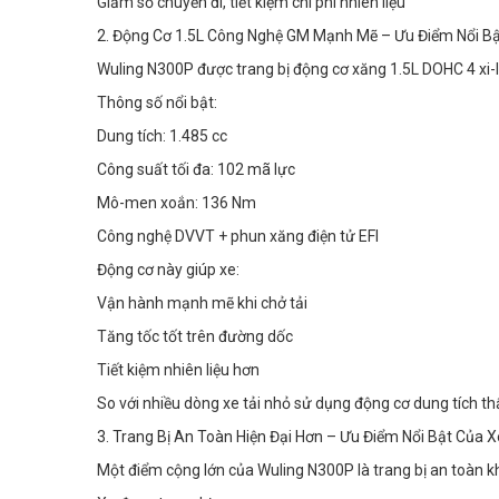
Giảm số chuyến đi, tiết kiệm chi phí nhiên liệu
2. Động Cơ 1.5L Công Nghệ GM Mạnh Mẽ – Ưu Điểm Nổi Bậ
Wuling N300P được trang bị động cơ xăng 1.5L DOHC 4 xi-
Thông số nổi bật:
Dung tích: 1.485 cc
Công suất tối đa: 102 mã lực
Mô-men xoắn: 136 Nm
Công nghệ DVVT + phun xăng điện tử EFI
Động cơ này giúp xe:
Vận hành mạnh mẽ khi chở tải
Tăng tốc tốt trên đường dốc
Tiết kiệm nhiên liệu hơn
So với nhiều dòng xe tải nhỏ sử dụng động cơ dung tích thấ
3. Trang Bị An Toàn Hiện Đại Hơn – Ưu Điểm Nổi Bật Của 
Một điểm cộng lớn của Wuling N300P là trang bị an toàn k