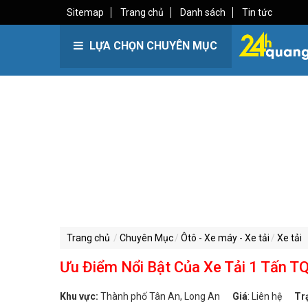
Sitemap
Trang chủ
Danh sách
Tin tức
LỰA CHỌN CHUYÊN MỤC
Trang chủ
Chuyên Mục
Ôtô - Xe máy - Xe tải
Xe tải
Ưu Điểm Nổi Bật Của Xe Tải 1 Tấn T
Khu vực:
Thành phố Tân An, Long An
Giá
:
Liên hệ
Tr