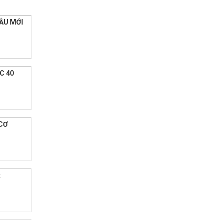
ẪU MỚI
C 40
CƠ
t