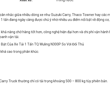
Xuất xứ:
Trong nước
 cân nhắc giữa nhiều dòng xe như Suzuki Carry, Thaco Towner hay các m
 1 tấn đang ngày càng được chú ý nhờ nhiều ưu điểm nổi bật về động cơ, 
khả năng chở hàng tốt hơn, công nghệ hiện đại hơn và chi phí vận hành h
oanh vận tải.
i Bật Của Xe Tải 1 Tấn TQ Wuling N300P So Với Đối Thủ
g khá cao trong phân khúc.
Carry Truck thường chỉ có tải trọng khoảng 500 – 800 kg tùy phiên bản.