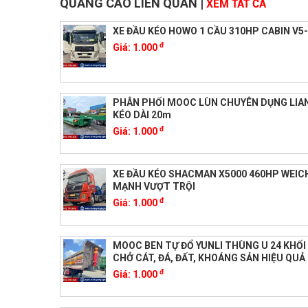
QUẢNG CÁO LIÊN QUAN
|
XEM TẤT CẢ
XE ĐẦU KÉO HOWO 1 CẦU 310HP CABIN V5
đ
Giá:
1.000
PHÂN PHỐI MOOC LÙN CHUYÊN DỤNG LIA
KÉO DÀI 20m
đ
Giá:
1.000
XE ĐẦU KÉO SHACMAN X5000 460HP WEIC
MẠNH VƯỢT TRỘI
đ
Giá:
1.000
MOOC BEN TỰ ĐỔ YUNLI THÙNG U 24 KHỐ
CHỞ CÁT, ĐÁ, ĐẤT, KHOÁNG SẢN HIỆU QUẢ
đ
Giá:
1.000