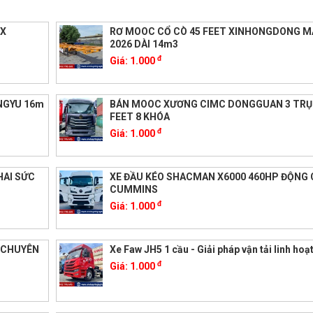
-X
RƠ MOOC CỔ CÒ 45 FEET XINHONGDONG M
2026 DÀI 14m3
đ
Giá:
1.000
NGYU 16m
BÁN MOOC XƯƠNG CIMC DONGGUAN 3 TRỤ
FEET 8 KHÓA
đ
Giá:
1.000
HAI SỨC
XE ĐẦU KÉO SHACMAN X6000 460HP ĐỘNG 
CUMMINS
đ
Giá:
1.000
I CHUYÊN
Xe Faw JH5 1 cầu - Giải pháp vận tải linh hoạ
đ
Giá:
1.000