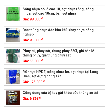
Sóng nhựa có lỗ cao 10, sọt nhựa rỗng, sóng
nhựa, sọt cao 10cm, bán sọt nhựa
đ
Giá:
98.000
Bán thùng nhựa đặc kim khí, khay nhựa công
nghiệp
đ
Giá:
95.000
Phuy cũ, phuy sắt, thùng phuy 220l, giá bán lẻ
thùng phuy, giá thùng phuy sắt
đ
Giá:
55.000
Rổ nhựa HPDE, sóng nhựa hở, sọt nhựa tại Long
Biên, sọt đựng nông sản
đ
Giá:
125.000
Công dụng của bộ tay gài khóa cửa thùng xe tải
đ
Giá:
6.868