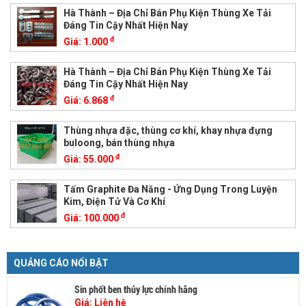
Hà Thành – Địa Chỉ Bán Phụ Kiện Thùng Xe Tải
Đáng Tin Cậy Nhất Hiện Nay
đ
Giá:
1.000
Hà Thành – Địa Chỉ Bán Phụ Kiện Thùng Xe Tải
Đáng Tin Cậy Nhất Hiện Nay
đ
Giá:
6.868
Thùng nhựa đặc, thùng cơ khí, khay nhựa đựng
buloong, bán thùng nhựa
đ
Giá:
55.000
Tấm Graphite Đa Năng - Ứng Dụng Trong Luyện
Kim, Điện Tử Và Cơ Khí
đ
Giá:
100.000
QUẢNG CÁO NỔI BẬT
Sin phốt ben thủy lực chính hãng
Giá:
Liên hệ