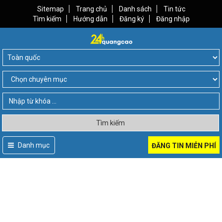
Sitemap
Trang chủ
Danh sách
Tin tức
Tìm kiếm
Hướng dẫn
Đăng ký
Đăng nhập
Tìm kiếm
Danh mục
ĐĂNG TIN MIỄN PHÍ