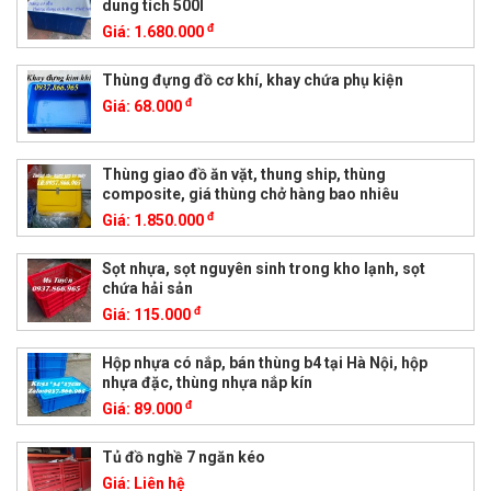
dung tích 500l
đ
Giá:
1.680.000
Thùng đựng đồ cơ khí, khay chứa phụ kiện
đ
Giá:
68.000
Thùng giao đồ ăn vặt, thung ship, thùng
composite, giá thùng chở hàng bao nhiêu
đ
Giá:
1.850.000
Sọt nhựa, sọt nguyên sinh trong kho lạnh, sọt
chứa hải sản
đ
Giá:
115.000
Hộp nhựa có nắp, bán thùng b4 tại Hà Nội, hộp
nhựa đặc, thùng nhựa nắp kín
đ
Giá:
89.000
Tủ đồ nghề 7 ngăn kéo
Giá:
Liên hệ