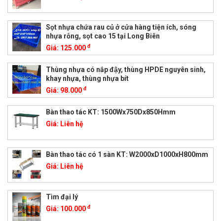
Sọt nhựa chứa rau củ ở cửa hàng tiện ích, sóng
nhựa rỗng, sọt cao 15 tại Long Biên
đ
Giá:
125.000
Thùng nhựa có nắp đậy, thùng HPDE nguyên sinh,
khay nhựa, thùng nhựa bít
đ
Giá:
98.000
Bàn thao tác KT: 1500Wx750Dx850Hmm
Giá:
Liên hệ
Bàn thao tác có 1 sàn KT: W2000xD1000xH800mm
Giá:
Liên hệ
Tìm đại lý
đ
Giá:
100.000