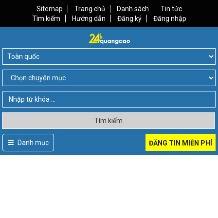
Sitemap
Trang chủ
Danh sách
Tin tức
Tìm kiếm
Hướng dẫn
Đăng ký
Đăng nhập
Tìm kiếm
Danh mục
ĐĂNG TIN MIỄN PHÍ