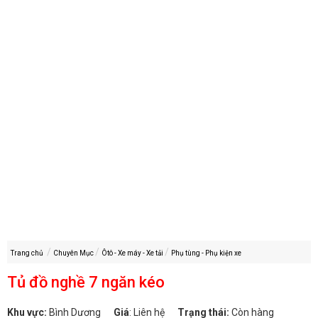
Trang chủ
Chuyên Mục
Ôtô - Xe máy - Xe tải
Phụ tùng - Phụ kiện xe
Tủ đồ nghề 7 ngăn kéo
Khu vực:
Bình Dương
Giá
:
Liên hệ
Trạng thái:
Còn hàng