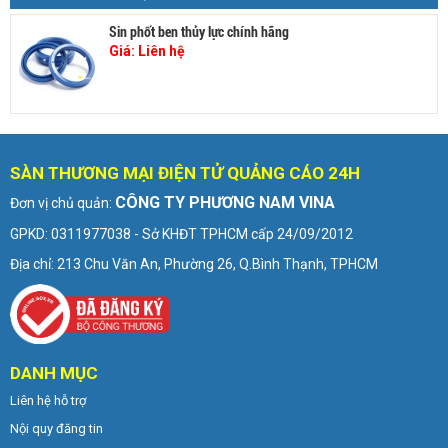
Sin phốt ben thủy lực chính hãng
Giá:
Liên hệ
SÀN THƯƠNG MẠI ĐIỆN TỬ QUẢNG CÁO 24H
CÔNG TY PHƯƠNG NAM VINA
Đơn vị chủ quản:
GPKD: 0311977038 - Sở KHĐT TPHCM cấp 24/09/2012
Địa chỉ: 213 Chu Văn An, Phường 26, Q.Bình Thạnh, TPHCM
DANH MỤC
Liên hệ hỗ trợ
Nội quy đăng tin