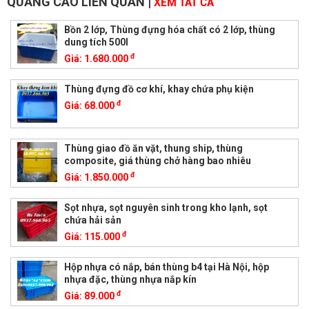
QUẢNG CÁO LIÊN QUAN
|
XEM TẤT CẢ
Bồn 2 lớp, Thùng đựng hóa chất có 2 lớp, thùng
dung tích 500l
đ
Giá:
1.680.000
Thùng đựng đồ cơ khí, khay chứa phụ kiện
đ
Giá:
68.000
Thùng giao đồ ăn vặt, thung ship, thùng
composite, giá thùng chở hàng bao nhiêu
đ
Giá:
1.850.000
Sọt nhựa, sọt nguyên sinh trong kho lạnh, sọt
chứa hải sản
đ
Giá:
115.000
Hộp nhựa có nắp, bán thùng b4 tại Hà Nội, hộp
nhựa đặc, thùng nhựa nắp kín
đ
Giá:
89.000