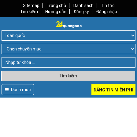
Sitemap
Trang chủ
Danh sách
Tin tức
Tìm kiếm
Hướng dẫn
Đăng ký
Đăng nhập
Tìm kiếm
Danh mục
ĐĂNG TIN MIỄN PHÍ