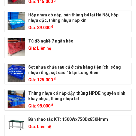
đ
Giá:
115.000
Hộp nhựa có nắp, bán thùng b4 tại Hà Nội, hộp
nhựa đặc, thùng nhựa nắp kín
đ
Giá:
89.000
Tủ đồ nghề 7 ngăn kéo
Giá:
Liên hệ
Sọt nhựa chứa rau củ ở cửa hàng tiện ích, sóng
nhựa rỗng, sọt cao 15 tại Long Biên
đ
Giá:
125.000
Thùng nhựa có nắp đậy, thùng HPDE nguyên sinh,
khay nhựa, thùng nhựa bít
đ
Giá:
98.000
Bàn thao tác KT: 1500Wx750Dx850Hmm
Giá:
Liên hệ