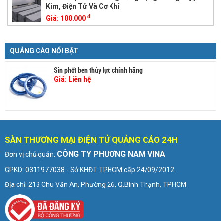
Kim, Điện Tử Và Cơ Khí
đ
Giá:
100.000
QUẢNG CÁO NỔI BẬT
Sin phốt ben thủy lực chính hãng
Giá:
Liên hệ
SÀN THƯƠNG MẠI ĐIỆN TỬ QUẢNG CÁO 24H
CÔNG TY PHƯƠNG NAM VINA
Đơn vị chủ quản:
GPKD: 0311977038 - Sở KHĐT TPHCM cấp 24/09/2012
Địa chỉ: 213 Chu Văn An, Phường 26, Q.Bình Thạnh, TPHCM