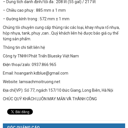
– Dung tích danh định/tối đa : 208 lít (55 gal) / 217 lít
– Chiều cao phuy : 885 mm ± 1 mm
– Đường kính trong : 572 mm ± 1 mm
Chúng tôi chuyên cung cấp thùng rác các loại, khay nhựa rổ nhựa,
hộp nhựa, tank, phuy ,can…Quý khách liên hệ được báo giá cụ thể
từng sản phẩm.
Thông tin chi tiết liên hệ
Công ty TNHH Phát Triển Bluesky Việt Nam
Điện thoại/zalo: 0937.866.965
Email: hoanganh.kdblue@gmail.com
Website: lamsachmoitruong.net
Địa chỉ(VP): Số 77, ngách 157/10 Đức Giang, Long Biên, Hà Nội
CHÚC QUÝ KHÁCH LUÔN MAY MẮN VÀ THÀNH CÔNG
GÓC QUẢNG CÁO