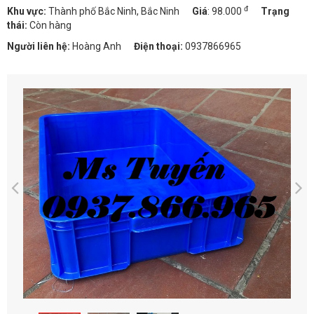
đ
Khu vực:
Thành phố Bắc Ninh, Bắc Ninh
Giá
:
98.000
Trạng
thái:
Còn hàng
Người liên hệ:
Hoàng Anh
Điện thoại:
0937866965