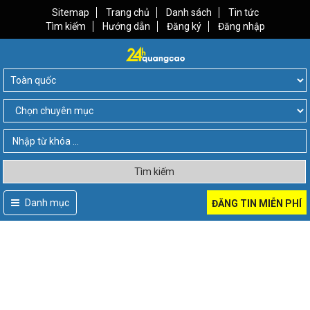
Sitemap
Trang chủ
Danh sách
Tin tức
Tìm kiếm
Hướng dẫn
Đăng ký
Đăng nhập
Tìm kiếm
Danh mục
ĐĂNG TIN MIỄN PHÍ