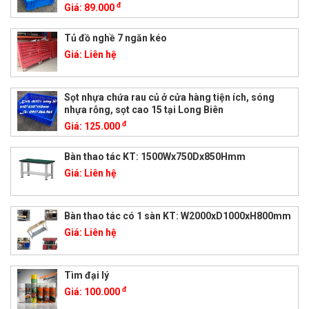
đ
Giá:
89.000
Tủ đồ nghề 7 ngăn kéo
Giá:
Liên hệ
Sọt nhựa chứa rau củ ở cửa hàng tiện ích, sóng
nhựa rỗng, sọt cao 15 tại Long Biên
đ
Giá:
125.000
Bàn thao tác KT: 1500Wx750Dx850Hmm
Giá:
Liên hệ
Bàn thao tác có 1 sàn KT: W2000xD1000xH800mm
Giá:
Liên hệ
Tìm đại lý
đ
Giá:
100.000