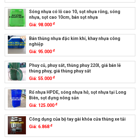
Sóng nhựa có lỗ cao 10, sọt nhựa rỗng, sóng
nhựa, sọt cao 10cm, bán sọt nhựa
đ
Giá:
98.000
Bán thùng nhựa đặc kim khí, khay nhựa công
nghiệp
đ
Giá:
95.000
Phuy cũ, phuy sắt, thùng phuy 220l, giá bán lẻ
thùng phuy, giá thùng phuy sắt
đ
Giá:
55.000
Rổ nhựa HPDE, sóng nhựa hở, sọt nhựa tại Long
Biên, sọt đựng nông sản
đ
Giá:
125.000
Công dụng của bộ tay gài khóa cửa thùng xe tải
đ
Giá:
6.868