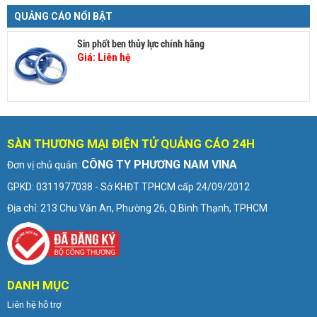
QUẢNG CÁO NỔI BẬT
Sin phốt ben thủy lực chính hãng
Giá:
Liên hệ
SÀN THƯƠNG MẠI ĐIỆN TỬ QUẢNG CÁO 24H
CÔNG TY PHƯƠNG NAM VINA
Đơn vị chủ quản:
GPKD: 0311977038 - Sở KHĐT TPHCM cấp 24/09/2012
Địa chỉ: 213 Chu Văn An, Phường 26, Q.Bình Thạnh, TPHCM
DANH MỤC
Liên hệ hỗ trợ