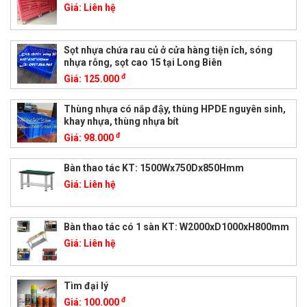
Giá:
Liên hệ
Sọt nhựa chứa rau củ ở cửa hàng tiện ích, sóng
nhựa rỗng, sọt cao 15 tại Long Biên
đ
Giá:
125.000
Thùng nhựa có nắp đậy, thùng HPDE nguyên sinh,
khay nhựa, thùng nhựa bít
đ
Giá:
98.000
Bàn thao tác KT: 1500Wx750Dx850Hmm
Giá:
Liên hệ
Bàn thao tác có 1 sàn KT: W2000xD1000xH800mm
Giá:
Liên hệ
Tìm đại lý
đ
Giá:
100.000