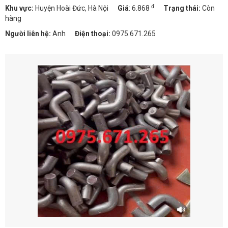
đ
Khu vực:
Huyện Hoài Đức, Hà Nội
Giá
:
6.868
Trạng thái:
Còn
hàng
Người liên hệ:
Anh
Điện thoại:
0975.671.265