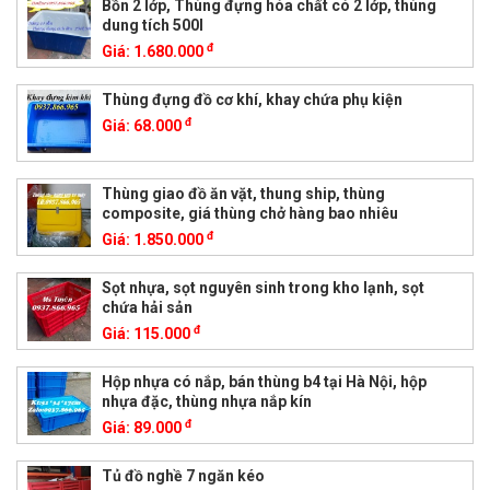
Bồn 2 lớp, Thùng đựng hóa chất có 2 lớp, thùng
dung tích 500l
đ
Giá:
1.680.000
Thùng đựng đồ cơ khí, khay chứa phụ kiện
đ
Giá:
68.000
Thùng giao đồ ăn vặt, thung ship, thùng
composite, giá thùng chở hàng bao nhiêu
đ
Giá:
1.850.000
Sọt nhựa, sọt nguyên sinh trong kho lạnh, sọt
chứa hải sản
đ
Giá:
115.000
Hộp nhựa có nắp, bán thùng b4 tại Hà Nội, hộp
nhựa đặc, thùng nhựa nắp kín
đ
Giá:
89.000
Tủ đồ nghề 7 ngăn kéo