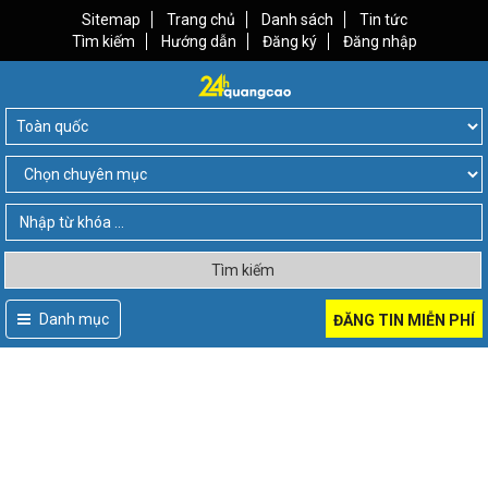
Sitemap
Trang chủ
Danh sách
Tin tức
Tìm kiếm
Hướng dẫn
Đăng ký
Đăng nhập
Tìm kiếm
Danh mục
ĐĂNG TIN MIỄN PHÍ