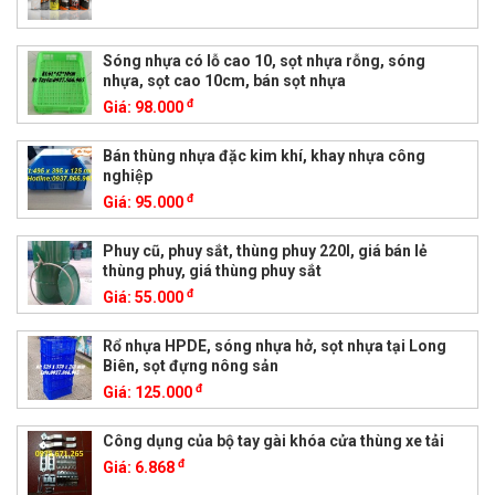
Sóng nhựa có lỗ cao 10, sọt nhựa rỗng, sóng
nhựa, sọt cao 10cm, bán sọt nhựa
đ
Giá:
98.000
Bán thùng nhựa đặc kim khí, khay nhựa công
nghiệp
đ
Giá:
95.000
Phuy cũ, phuy sắt, thùng phuy 220l, giá bán lẻ
thùng phuy, giá thùng phuy sắt
đ
Giá:
55.000
Rổ nhựa HPDE, sóng nhựa hở, sọt nhựa tại Long
Biên, sọt đựng nông sản
đ
Giá:
125.000
Công dụng của bộ tay gài khóa cửa thùng xe tải
đ
Giá:
6.868